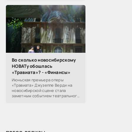
Николай Морев
прокомментировал...
Во сколько новосибирскому
НОВАТу обошлась
«Травиата»? - «Финансы»
Июньская премьера оперы
«Травиата» Джузеппе Верди на
новосибирской сцене стала
заметным событием театрального
сезона в Новосибирске.
Посетители НОВАТа, с которыми
поговорил «Континент Сибирь»,