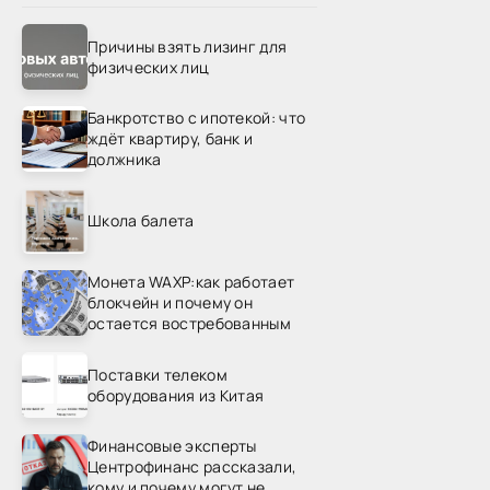
Причины взять лизинг для
физических лиц
Банкротство с ипотекой: что
ждёт квартиру, банк и
должника
Школа балета
Монета WAXP:как работает
блокчейн и почему он
остается востребованным
Поставки телеком
оборудования из Китая
Финансовые эксперты
Центрофинанс рассказали,
кому и почему могут не