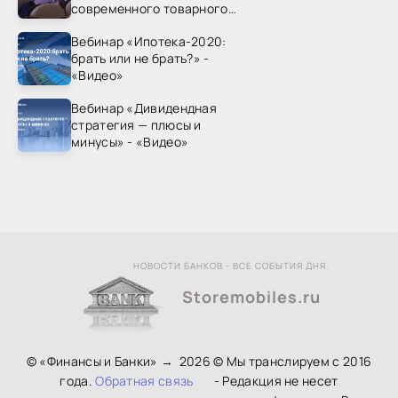
современного товарного
рынка? - «Видео - ФАС
Вебинар «Ипотека-2020:
России»
брать или не брать?» -
«Видео»
Вебинар «Дивидендная
стратегия — плюсы и
минусы» - «Видео»
НОВОСТИ БАНКОВ - ВСЕ СОБЫТИЯ ДНЯ.
Storemobiles.ru
© «Финансы и Банки»
→
2026
© Мы транслируем с 2016
года.
Обратная связь
- Редакция не несет