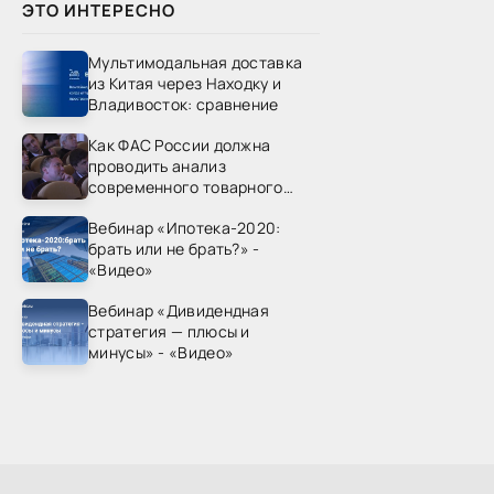
ЭТО ИНТЕРЕСНО
Мультимодальная доставка
из Китая через Находку и
Владивосток: сравнение
Как ФАС России должна
проводить анализ
современного товарного
рынка? - «Видео - ФАС
Вебинар «Ипотека-2020:
России»
брать или не брать?» -
«Видео»
Вебинар «Дивидендная
стратегия — плюсы и
минусы» - «Видео»