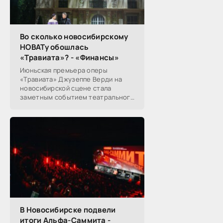
Во сколько новосибирскому
НОВАТу обошлась
«Травиата»? - «Финансы»
Июньская премьера оперы
«Травиата» Джузеппе Верди на
новосибирской сцене стала
заметным событием театрального
сезона в Новосибирске.
Посетители НОВАТа, с которыми
поговорил «Континент Сибирь»,
В Новосибирске подвели
итоги Альфа-Саммита -