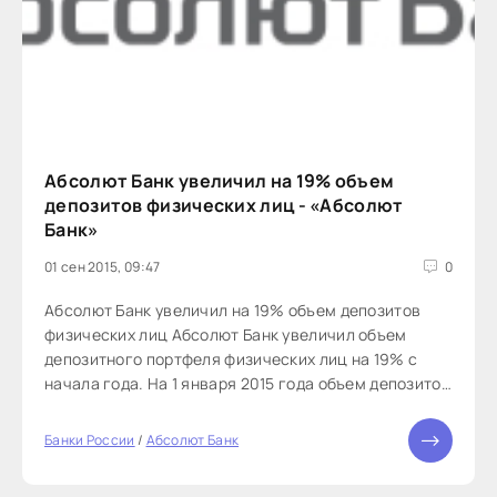
Абсолют Банк увеличил на 19% объем
депозитов физических лиц - «Абсолют
Банк»
01 сен 2015, 09:47
0
Абсолют Банк увеличил на 19% объем депозитов
физических лиц Абсолют Банк увеличил объем
депозитного портфеля физических лиц на 19% с
начала года. На 1 января 2015 года объем депозитов
физических лиц (без учета клиентов подразделения
Абсолют Частный Банк) составлял порядка 11 млрд
Банки России
/
Абсолют Банк
рублей, а на 1