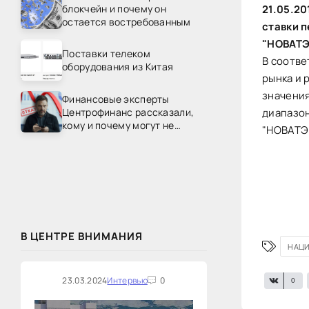
блокчейн и почему он
21.05.20
остается востребованным
ставки 
"НОВАТЭ
Поставки телеком
В соотве
оборудования из Китая
рынка и 
значения
Финансовые эксперты
Центрофинанс рассказали,
диапазон
кому и почему могут не
"НОВАТЭК
одобрить рефинансирование
В ЦЕНТРЕ ВНИМАНИЯ
НАЦИ
23.03.2024
Интервью
0
0