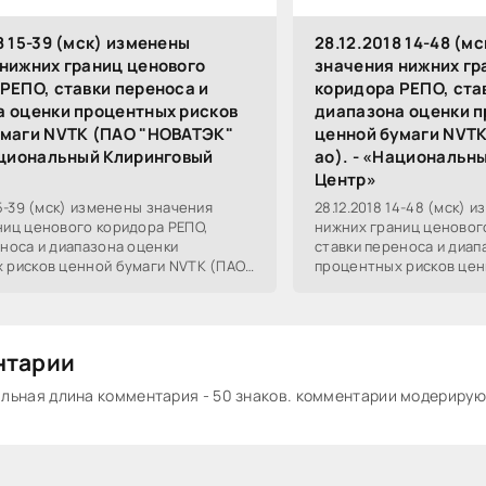
8 15-39 (мск) изменены
28.12.2018 14-48 (м
нижних границ ценового
значения нижних гр
РЕПО, ставки переноса и
коридора РЕПО, ста
а оценки процентных рисков
диапазона оценки п
умаги NVTK (ПАО "НОВАТЭК"
ценной бумаги NVT
ациональный Клиринговый
ао). - «Национальн
Центр»
15-39 (мск) изменены значения
28.12.2018 14-48 (мск) 
ниц ценового коридора РЕПО,
нижних границ ценовог
еноса и диапазона оценки
ставки переноса и диап
 рисков ценной бумаги NVTK (ПАО
процентных рисков цен
о). В соответствии с
"НОВАТЭК" ао). В соотв
нтарии
ьная длина комментария - 50 знаков. комментарии модериру