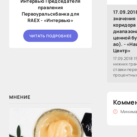
Интервью Председателя
правления
17.09.201
Первоуральскбанка для
значения 
RAEX - «Интервью»
коридора 
диапазон
ЧИТАТЬ ПОДРОБНЕЕ
ценной б
ао). - «Н
Центр»
17.09.2018 
нижних гра
ставки пер
процентных
"НОВАТЭК" а
МНЕНИЕ
Комме
Минимал