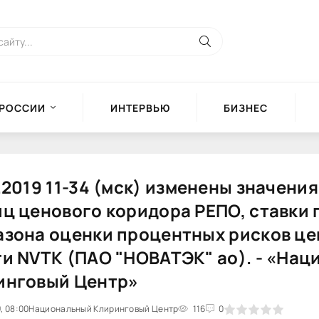
 РОССИИ
ИНТЕРВЬЮ
БИЗНЕС
.2019 11-34 (мск) изменены значени
ц ценового коридора РЕПО, ставки 
азона оценки процентных рисков ц
ги NVTK (ПАО "НОВАТЭК" ао). - «На
инговый Центр»
, 08:00
Национальный Клиринговый Центр
0
1
2
3
4
116
5
0