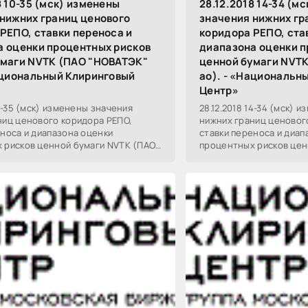
8 10-35 (мск) изменены
28.12.2018 14-34 (м
нижних границ ценового
значения нижних гр
РЕПО, ставки переноса и
коридора РЕПО, ста
а оценки процентных рисков
диапазона оценки п
умаги NVTK (ПАО "НОВАТЭК"
ценной бумаги NVT
ациональный Клиринговый
ао). - «Национальн
Центр»
10-35 (мск) изменены значения
28.12.2018 14-34 (мск) 
ниц ценового коридора РЕПО,
нижних границ ценовог
еноса и диапазона оценки
ставки переноса и диап
 рисков ценной бумаги NVTK (ПАО
процентных рисков цен
о). В соответствии с
"НОВАТЭК" ао). В соотв