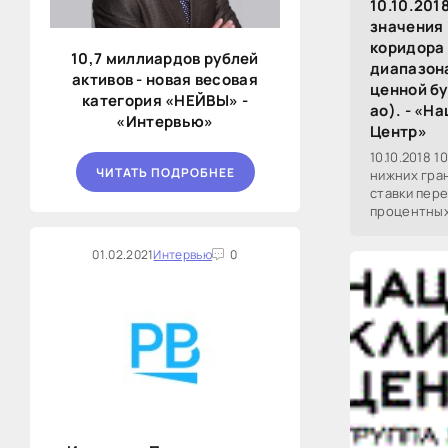
10.10.201
значения 
коридора 
10,7 миллиардов рублей
диапазон
активов - новая весовая
ценной б
категория «НЕЙВЫ» -
ао). - «Н
«Интервью»
Центр»
10.10.2018 
ЧИТАТЬ ПОДРОБНЕЕ
нижних гра
ставки пер
процентных
"НОВАТЭК" а
01.02.2021
Интервью
0