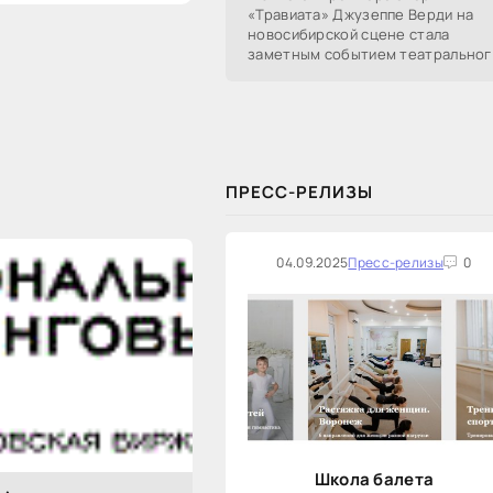
«Травиата» Джузеппе Верди на
новосибирской сцене стала
заметным событием театральног
сезона в Новосибирске.
Посетители НОВАТа, с которыми
поговорил «Континент Сибирь»,
ПРЕСС-РЕЛИЗЫ
04.09.2025
Пресс-релизы
0
Школа балета