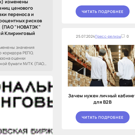
ск) изменены
аниц ценового
ЧИТАТЬ ПОДРОБНЕЕ
вки переноса и
роцентных рисков
K (ПАО "НОВАТЭК"
ый Клиринговый
25.07.2024
Пресс-релизы
0
изменены значения
о коридора РЕПО,
азона оценки
ной бумаги NVTK (ПАО
етствии с
Зачем нужен личный кабине
для B2B
ЧИТАТЬ ПОДРОБНЕЕ