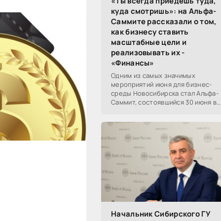
«Ты всегда приедешь туда,
куда смотришь»: на Альфа-
Саммите рассказали о том,
как бизнесу ставить
масштабные цели и
реализовывать их -
«Финансы»
Одним из самых значимых
мероприятий июня для бизнес-
среды Новосибирска стал Альфа-
Саммит, состоявшийся 30 июня в
новосибирском Центре культуры
«Победа». Его участниками
выступили эксперты,
Начальник Сибирского ГУ