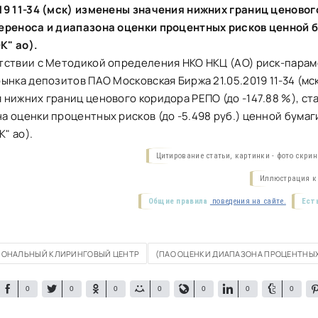
19 11-34 (мск) изменены значения нижних границ ценово
переноса и диапазона оценки процентных рисков ценной 
К" ао).
тствии с Методикой определения НКО НКЦ (АО) риск-пара
рынка депозитов ПАО Московская Биржа 21.05.2019 11-34 (м
 нижних границ ценового коридора РЕПО (до -147.88 %), ст
а оценки процентных рисков (до -5.498 руб.) ценной бумаг
" ао).
Цитирование статьи, картинки - фото скри
Иллюстрация к 
Общие правила
поведения на сайте.
Ест
ОНАЛЬНЫЙ КЛИРИНГОВЫЙ ЦЕНТР
(ПАО ОЦЕНКИ ДИАПАЗОНА ПРОЦЕНТНЫ
0
0
0
0
0
0
0