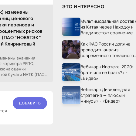
ЭТО ИНТЕРЕСНО
ск) изменены
аниц ценового
Мультимодальная достав
вки переноса и
из Китая через Находку и
роцентных рисков
Владивосток: сравнение
K (ПАО "НОВАТЭК"
ый Клиринговый
Как ФАС России должна
проводить анализ
современного товарного
изменены значения
рынка? - «Видео - ФАС
о коридора РЕПО,
Вебинар «Ипотека-2020:
России»
азона оценки
брать или не брать?» -
ной бумаги NVTK (ПАО
«Видео»
етствии с
Вебинар «Дивидендная
стратегия — плюсы и
минусы» - «Видео»
ДОБАВИТЬ
ются