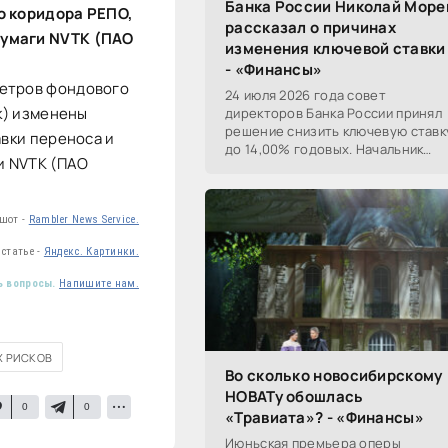
Банка России Николай Море
го коридора РЕПО,
рассказал о причинах
бумаги NVTK (ПАО
изменения ключевой ставки
- «Финансы»
метров фондового
24 июля 2026 года совет
ск) изменены
директоров Банка России принял
решение снизить ключевую ставк
авки переноса и
до 14,00% годовых. Начальник
и NVTK (ПАО
Сибирского ГУ Банка России
Николай Морев
прокомментировал...
ншот -
Rambler News Service.
статье -
Яндекс. Картинки.
ь вопросы.
Напишите нам.
Х РИСКОВ
Во сколько новосибирскому
НОВАТу обошлась
0
0
«Травиата»? - «Финансы»
Июньская премьера оперы