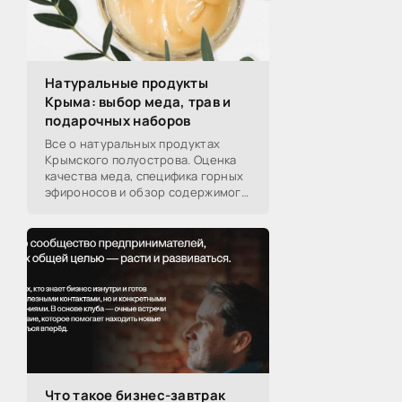
Натуральные продукты
Крыма: выбор меда, трав и
подарочных наборов
Все о натуральных продуктах
Крымского полуострова. Оценка
качества меда, специфика горных
эфироносов и обзор содержимого
подарочных наборов от
производителей.
Что такое бизнес-завтрак