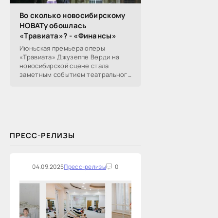
Во сколько новосибирскому
НОВАТу обошлась
«Травиата»? - «Финансы»
Июньская премьера оперы
«Травиата» Джузеппе Верди на
новосибирской сцене стала
заметным событием театрального
сезона в Новосибирске.
Посетители НОВАТа, с которыми
поговорил «Континент Сибирь»,
ПРЕСС-РЕЛИЗЫ
04.09.2025
Пресс-релизы
0