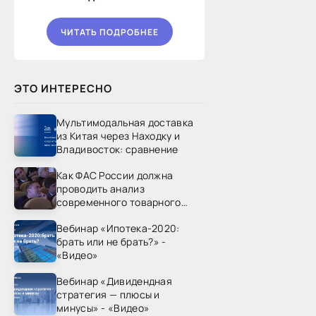
ЧИТАТЬ ПОДРОБНЕЕ
ЭТО ИНТЕРЕСНО
Мультимодальная доставка
из Китая через Находку и
Владивосток: сравнение
Как ФАС России должна
проводить анализ
современного товарного
рынка? - «Видео - ФАС
Вебинар «Ипотека-2020:
России»
брать или не брать?» -
«Видео»
Вебинар «Дивидендная
стратегия — плюсы и
минусы» - «Видео»