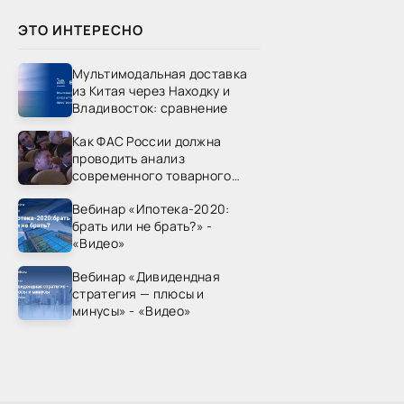
ЭТО ИНТЕРЕСНО
Мультимодальная доставка
из Китая через Находку и
Владивосток: сравнение
Как ФАС России должна
проводить анализ
современного товарного
рынка? - «Видео - ФАС
Вебинар «Ипотека-2020:
России»
брать или не брать?» -
«Видео»
Вебинар «Дивидендная
стратегия — плюсы и
минусы» - «Видео»