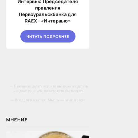
Интервью Председателя
правления
Первоуральскбанка для
RAEX - «Интервью»
ЧИТАТЬ ПОДРОБНЕЕ
-- Начинайте делать все, что вы можете сделать
– и даже то, о чем можете хотя бы мечтать.
-- Все дело в мыслях. Мысль — начало всего.
И мыслями можно управлять. И поэтому
главное дело совершенствования: работать над
мыслями.
МНЕНИЕ
-- Идите уверенно по направлению к мечте.
Живите той жизнью, которую вы сами себе
придумали.