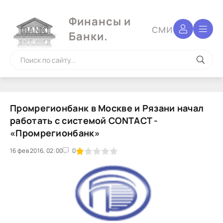
Финансы и
сми
Банки.
Промрегионбанк в Москве и Рязани начал
работать с системой CONTACT -
«Промрегионбанк»
16 фев 2016, 02:00
1
2
3
4
5
0