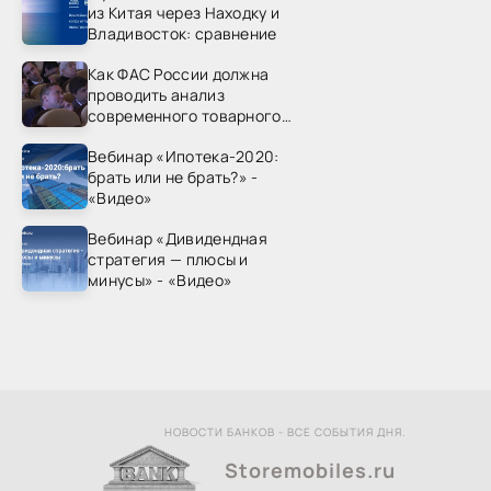
из Китая через Находку и
Владивосток: сравнение
Как ФАС России должна
проводить анализ
современного товарного
рынка? - «Видео - ФАС
Вебинар «Ипотека-2020:
России»
брать или не брать?» -
«Видео»
Вебинар «Дивидендная
стратегия — плюсы и
минусы» - «Видео»
НОВОСТИ БАНКОВ - ВСЕ СОБЫТИЯ ДНЯ.
Storemobiles.ru