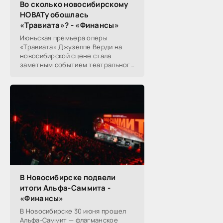
Во сколько новосибирскому
НОВАТу обошлась
«Травиата»? - «Финансы»
Июньская премьера оперы
«Травиата» Джузеппе Верди на
новосибирской сцене стала
заметным событием театрального
сезона в Новосибирске.
Посетители НОВАТа, с которыми
поговорил «Континент Сибирь»,
В Новосибирске подвели
итоги Альфа-Саммита -
«Финансы»
В Новосибирске 30 июня прошел
Альфа-Саммит — флагманское