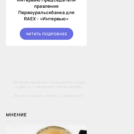
правления
Первоуральскбанка для
RAEX - «Интервью»
ЧИТАТЬ ПОДРОБНЕЕ
-- Начинайте делать все, что вы можете сделать
– и даже то, о чем можете хотя бы мечтать.
-- Все дело в мыслях. Мысль — начало всего.
И мыслями можно управлять. И поэтому
главное дело совершенствования: работать над
мыслями.
МНЕНИЕ
-- Идите уверенно по направлению к мечте.
Живите той жизнью, которую вы сами себе
придумали.