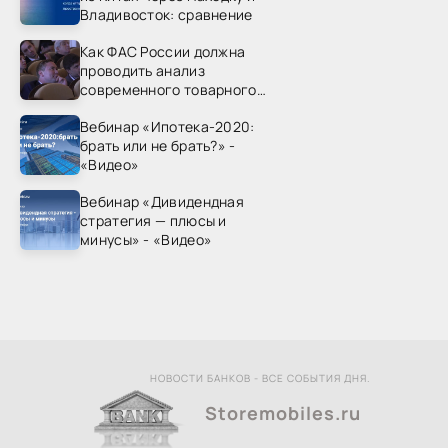
Владивосток: сравнение
Как ФАС России должна
проводить анализ
современного товарного
рынка? - «Видео - ФАС
Вебинар «Ипотека-2020:
России»
брать или не брать?» -
«Видео»
Вебинар «Дивидендная
стратегия — плюсы и
минусы» - «Видео»
НОВОСТИ БАНКОВ - ВСЕ СОБЫТИЯ ДНЯ.
Storemobiles.ru