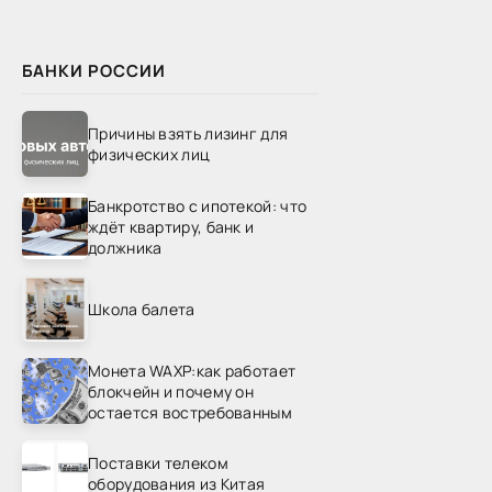
БАНКИ РОССИИ
Причины взять лизинг для
физических лиц
Банкротство с ипотекой: что
ждёт квартиру, банк и
должника
Школа балета
Монета WAXP:как работает
блокчейн и почему он
остается востребованным
Поставки телеком
оборудования из Китая