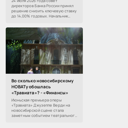
24 июля 2026 года совет
директоров Банка России принял
решение снизить ключевую ставку
до 14,00% годовых. Начальник
Сибирского ГУ Банка России
Николай Морев
прокомментировал...
Во сколько новосибирскому
НОВАТу обошлась
«Травиата»? - «Финансы»
Июньская премьера оперы
«Травиата» Джузеппе Верди на
новосибирской сцене стала
заметным событием театрального
сезона в Новосибирске.
Посетители НОВАТа, с которыми