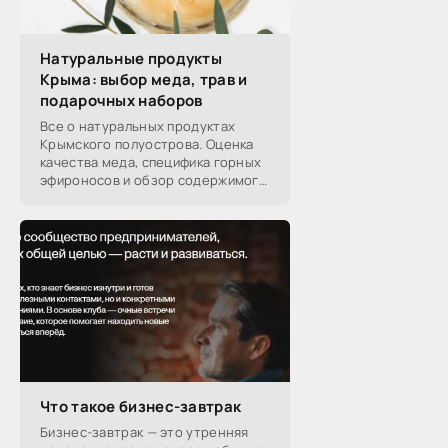
кто его дал.
-- Люблю давать советы и очень не люблю,
Натуральные продукты
когда их дают мне.
Крыма: выбор меда, трав и
подарочных наборов
Все о натуральных продуктах
Крымского полуострова. Оценка
качества меда, специфика горных
эфироносов и обзор содержимого
подарочных наборов от
производителей.
Что такое бизнес-завтрак
Бизнес-завтрак — это утренняя