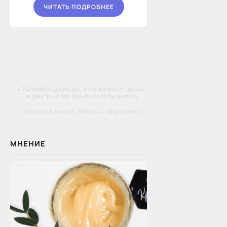
ЧИТАТЬ ПОДРОБНЕЕ
-- Начинайте делать все, что вы можете сделать
– и даже то, о чем можете хотя бы мечтать.
-- Все дело в мыслях. Мысль — начало всего.
И мыслями можно управлять. И поэтому
главное дело совершенствования: работать над
мыслями.
МНЕНИЕ
-- Идите уверенно по направлению к мечте.
Живите той жизнью, которую вы сами себе
придумали.
-- Самое большое богатство — это ум. Самая
большая нищета — глупость. Из всех страхов
самый пугающий — самолюбование.
-- Лучшее, что можно сделать с хорошим
советом, это пропустить его мимо ушей. Он
никогда не бывает полезен никому, кроме того,