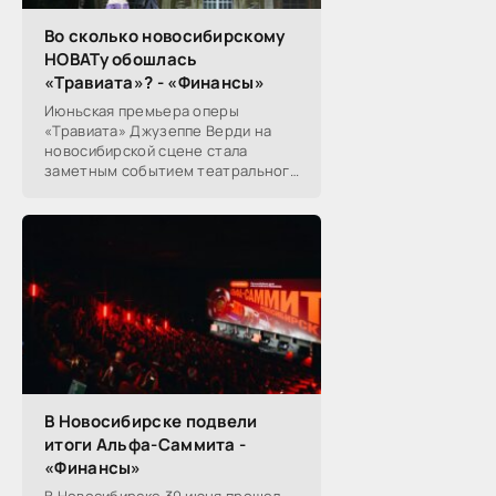
Во сколько новосибирскому
НОВАТу обошлась
«Травиата»? - «Финансы»
Июньская премьера оперы
«Травиата» Джузеппе Верди на
новосибирской сцене стала
заметным событием театрального
сезона в Новосибирске.
Посетители НОВАТа, с которыми
поговорил «Континент Сибирь»,
В Новосибирске подвели
итоги Альфа-Саммита -
«Финансы»