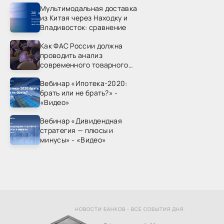
Мультимодальная доставка
из Китая через Находку и
Владивосток: сравнение
Как ФАС России должна
проводить анализ
современного товарного
рынка? - «Видео - ФАС
Вебинар «Ипотека-2020:
России»
брать или не брать?» -
«Видео»
Вебинар «Дивидендная
стратегия — плюсы и
минусы» - «Видео»
НОВОСТИ БАНКОВ - ВСЕ СОБЫТИЯ ДНЯ.