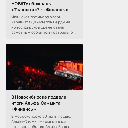
НОВАТу обошлась
«Травиата»? - «Финансы»
Июньская премьера оперы
«Травиата» Джузеппе Верди на
новосибирской сцене стала
заметным событием театрального
сезона в Новосибирске.
Посетители НОВАТа, с которыми
поговорил «Континент Сибирь»,
В Новосибирске подвели
итоги Альфа-Саммита -
«Финансы»
В Новосибирске 30 июня прошел
Альфа-Саммит — флагманское
деловое событие Альфа-Банка,