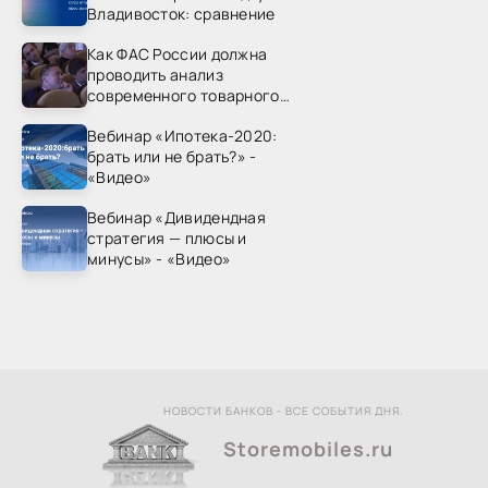
Владивосток: сравнение
Как ФАС России должна
проводить анализ
современного товарного
рынка? - «Видео - ФАС
Вебинар «Ипотека-2020:
России»
брать или не брать?» -
«Видео»
Вебинар «Дивидендная
стратегия — плюсы и
минусы» - «Видео»
НОВОСТИ БАНКОВ - ВСЕ СОБЫТИЯ ДНЯ.
Storemobiles.ru