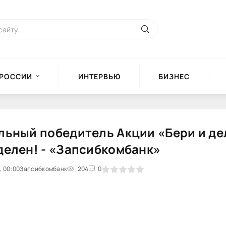
 РОССИИ
ИНТЕРВЬЮ
БИЗНЕС
льный победитель Акции «Бери и де
делен! - «Запсибкомбанк»
, 00:00
0
Запсибкомбанк
1
2
3
4
204
5
0