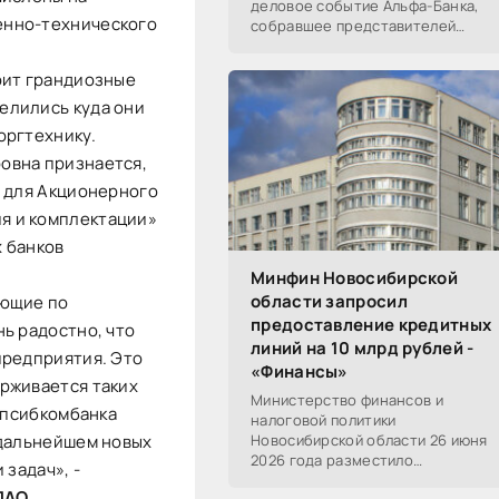
деловое событие Альфа-Банка,
енно-технического
собравшее представителей
среднего и крупного бизнеса из
реального, технологического,
оит грандиозные
финансового и других
елились куда они
оргтехнику.
овна признается,
т для Акционерного
я и комплектации»
х банков
Минфин Новосибирской
области запросил
ающие по
предоставление кредитных
ь радостно, что
линий на 10 млрд рублей -
предприятия. Это
«Финансы»
рживается таких
Министерство финансов и
Запсибкомбанка
налоговой политики
 дальнейшем новых
Новосибирской области 26 июня
2026 года разместило
 задач», -
информацию о проведении 14
ПАО