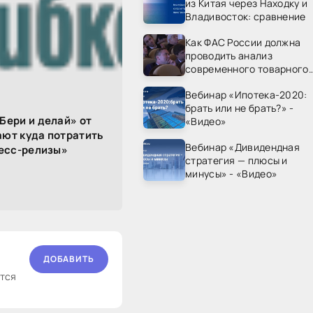
из Китая через Находку и
Владивосток: сравнение
Как ФАС России должна
проводить анализ
современного товарного
рынка? - «Видео - ФАС
Вебинар «Ипотека-2020:
России»
брать или не брать?» -
Бери и делай» от
«Видео»
ют куда потратить
Вебинар «Дивидендная
ресс-релизы»
стратегия — плюсы и
минусы» - «Видео»
ДОБАВИТЬ
ются