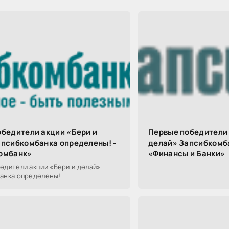
бедители акции «Бери и
Первые победители 
апсибкомбанка определены! -
делай» Запсибкомба
омбанк»
«Финансы и Банки»
едители акции «Бери и делай»
анка определены!