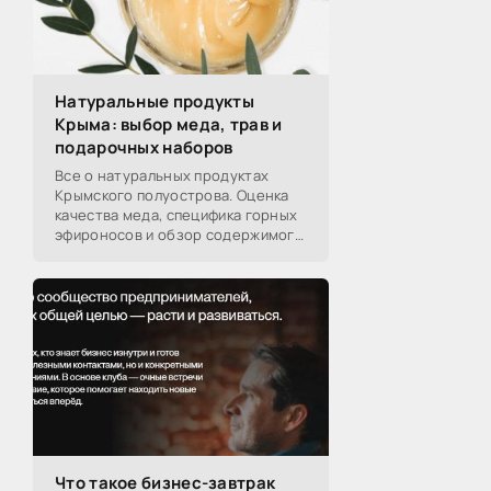
Натуральные продукты
Крыма: выбор меда, трав и
подарочных наборов
Все о натуральных продуктах
Крымского полуострова. Оценка
качества меда, специфика горных
эфироносов и обзор содержимого
подарочных наборов от
производителей.
Что такое бизнес-завтрак