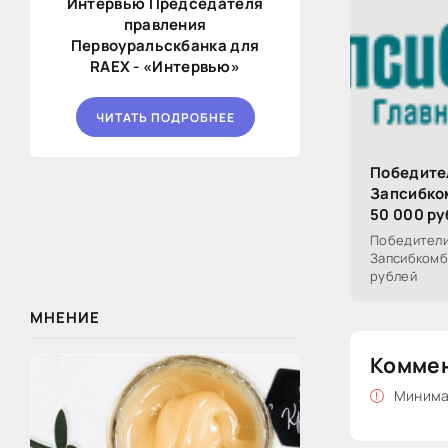
Интервью Председателя
правления
Первоуральскбанка для
RAEX - «Интервью»
ЧИТАТЬ ПОДРОБНЕЕ
Победител
Запсибко
50 000 ру
Победители
Запсибкомб
рублей
МНЕНИЕ
Комме
Минимал