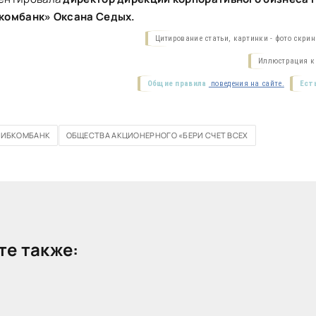
комбанк» Оксана Седых.
Цитирование статьи, картинки - фото скри
Иллюстрация к 
Общие правила
поведения на сайте.
Ест
СИБКОМБАНК
ОБЩЕСТВА АКЦИОНЕРНОГО «БЕРИ СЧЕТ ВСЕХ
е также: