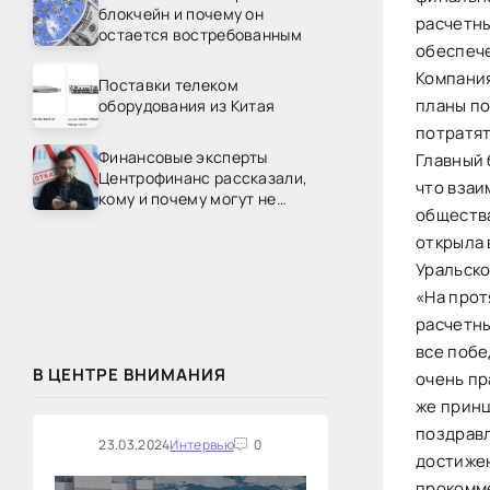
блокчейн и почему он
расчетн
остается востребованным
обеспече
Компания
Поставки телеком
планы по
оборудования из Китая
потратят
Финансовые эксперты
Главный 
Центрофинанс рассказали,
что взаи
кому и почему могут не
обществ
одобрить рефинансирование
открыла 
Уральско
«На прот
расчетны
все побе
В ЦЕНТРЕ ВНИМАНИЯ
очень пр
же принц
поздравл
23.03.2024
Интервью
0
достижен
прокомм