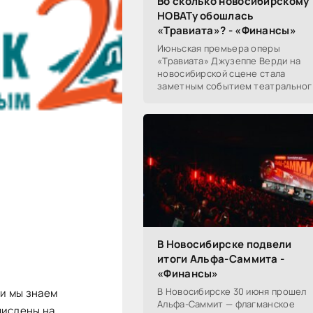
Во сколько новосибирскому
НОВАТу обошлась
«Травиата»? - «Финансы»
Июньская премьера оперы
«Травиата» Джузеппе Верди на
новосибирской сцене стала
заметным событием театральног
сезона в Новосибирске.
Посетители НОВАТа, с которыми
поговорил «Континент Сибирь»,
В Новосибирске подвели
итоги Альфа-Саммита -
«Финансы»
В Новосибирске 30 июня прошел
 и мы знаем
Альфа-Саммит — флагманское
числены на