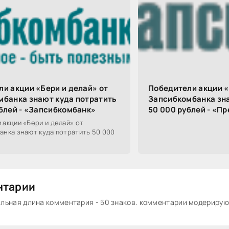
и акции «Бери и делай» от
Победители акции «
мбанка знают куда потратить
Запсибкомбанка зна
блей - «Запсибкомбанк»
50 000 рублей - «П
 акции «Бери и делай» от
анка знают куда потратить 50 000
нтарии
ьная длина комментария - 50 знаков. комментарии модериру