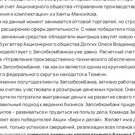
ый счет Акционерного общества «Управление производств
ния и комплектации» из Ханты-Мансийска.
 на данный момент занимается оптовой торговлей, но стр
 расширению сферы деятельности. С нами победители под
 денежные средства: обладатели выигрыша закупят новую 
бухгалтер Акционерного общества Долгих Олеся Владимир
модействует с Запсибкомбанком уже давно. Расчетный сче
а «Управление производственно-технического обеспечени
в Запсибкомбанке, так как он является одним из крупнейши
го федерального округа и находится в Тюмени.
яжении полугода клиенты Запсибкомбанка, активно работ
м счетам, участвовали в розыгрыше денежных призов. Очен
дители потратили выигранные деньги на развитие своего 
авильный подход к ведению бизнеса. Запсибкомбанк приде
ипов – развиваться и трудиться на пользу дела. Команда 
яет всех победителей Акции «Бери и делай». Желает им в
ий, только успехов и свершений, реализации всех планов и
ентировала
директор дирекции корпоративного бизнеса 