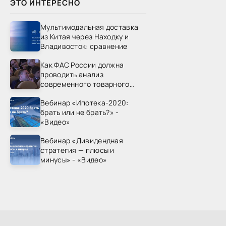
ЭТО ИНТЕРЕСНО
Мультимодальная доставка
из Китая через Находку и
Владивосток: сравнение
Как ФАС России должна
проводить анализ
современного товарного
рынка? - «Видео - ФАС
Вебинар «Ипотека-2020:
России»
брать или не брать?» -
«Видео»
Вебинар «Дивидендная
стратегия — плюсы и
минусы» - «Видео»