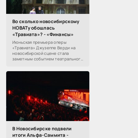
Во сколько новосибирскому
НОВАТу обошлась
«Травиата»? - «Финансы»
Июньская премьера оперы
«Травиата» Джузеппе Верди на
новосибирской сцене стала
заметным событием театрального
сезона в Новосибирске.
Посетители НОВАТа, с которыми
поговорил «Континент Сибирь»,
В Новосибирске подвели
итоги Альфа-Саммита -