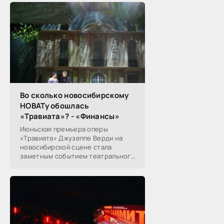
Во сколько новосибирскому
НОВАТу обошлась
«Травиата»? - «Финансы»
Июньская премьера оперы
«Травиата» Джузеппе Верди на
новосибирской сцене стала
заметным событием театрального
сезона в Новосибирске.
Посетители НОВАТа, с которыми
поговорил «Континент Сибирь»,