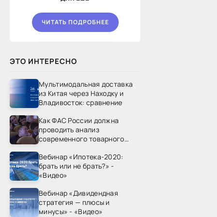
ЧИТАТЬ ПОДРОБНЕЕ
ЭТО ИНТЕРЕСНО
Мультимодальная доставка
из Китая через Находку и
Владивосток: сравнение
Как ФАС России должна
проводить анализ
современного товарного
рынка? - «Видео - ФАС
Вебинар «Ипотека-2020:
России»
брать или не брать?» -
«Видео»
Вебинар «Дивидендная
стратегия — плюсы и
минусы» - «Видео»