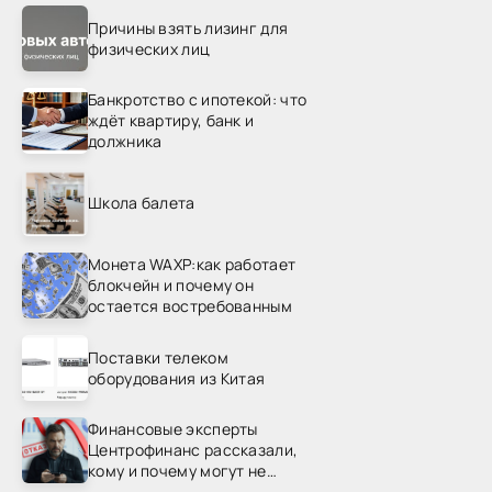
Причины взять лизинг для
физических лиц
Банкротство с ипотекой: что
ждёт квартиру, банк и
должника
Школа балета
Монета WAXP:как работает
блокчейн и почему он
остается востребованным
Поставки телеком
оборудования из Китая
Финансовые эксперты
Центрофинанс рассказали,
кому и почему могут не
одобрить рефинансирование