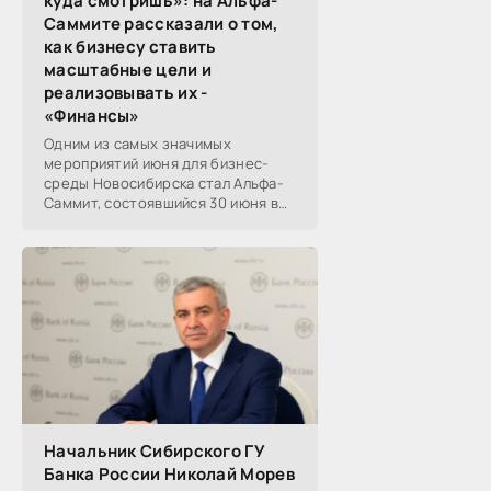
куда смотришь»: на Альфа-
Саммите рассказали о том,
как бизнесу ставить
масштабные цели и
реализовывать их -
«Финансы»
Одним из самых значимых
мероприятий июня для бизнес-
среды Новосибирска стал Альфа-
Саммит, состоявшийся 30 июня в
новосибирском Центре культуры
«Победа». Его участниками
выступили эксперты,
Начальник Сибирского ГУ
Банка России Николай Морев