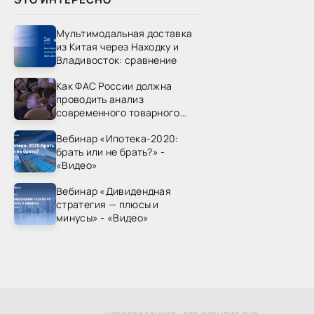
Мультимодальная доставка
из Китая через Находку и
Владивосток: сравнение
Как ФАС России должна
проводить анализ
современного товарного
рынка? - «Видео - ФАС
Вебинар «Ипотека-2020:
России»
брать или не брать?» -
«Видео»
Вебинар «Дивидендная
стратегия — плюсы и
минусы» - «Видео»