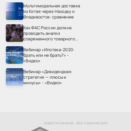
Мультимодальная доставка
из Китая через Находку и
Владивосток: сравнение
Как ФАС России должна
проводить анализ
современного товарного
рынка? - «Видео - ФАС
Вебинар «Ипотека-2020:
России»
брать или не брать?» -
«Видео»
Вебинар «Дивидендная
стратегия — плюсы и
минусы» - «Видео»
НОВОСТИ БАНКОВ - ВСЕ СОБЫТИЯ ДНЯ.