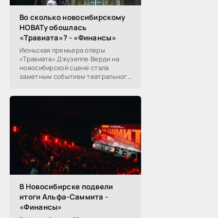
Во сколько новосибирскому
НОВАТу обошлась
«Травиата»? - «Финансы»
Июньская премьера оперы
«Травиата» Джузеппе Верди на
новосибирской сцене стала
заметным событием театрального
сезона в Новосибирске.
Посетители НОВАТа, с которыми
поговорил «Континент Сибирь»,
В Новосибирске подвели
итоги Альфа-Саммита -
«Финансы»