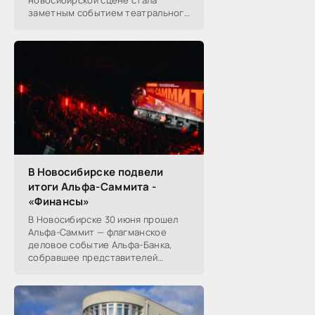
новосибирской сцене стала
заметным событием театрального
сезона в Новосибирске.
Посетители НОВАТа, с которыми
поговорил «Континент Сибирь»,
В Новосибирске подвели
итоги Альфа-Саммита -
«Финансы»
В Новосибирске 30 июня прошел
Альфа-Саммит — флагманское
деловое событие Альфа-Банка,
собравшее представителей
среднего и крупного бизнеса из
реального, технологического,
финансового и других