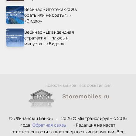
рынка? - «Видео - ФАС
Вебинар «Ипотека-2020:
России»
брать или не брать?» -
«Видео»
Вебинар «Дивидендная
стратегия — плюсы и
минусы» - «Видео»
НОВОСТИ БАНКОВ - ВСЕ СОБЫТИЯ ДНЯ.
Storemobiles.ru
© «Финансы и Банки»
→
2026
© Мы транслируем с 2016
года.
Обратная связь
- Редакция не несет
ответственности за достоверность информации. Все