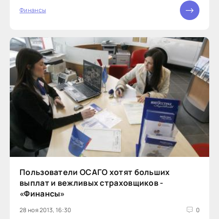
организация является участником системы
Финансы
страхования вкладов и входит в четвертую сотню
Пользователи ОСАГО хотят больших
выплат и вежливых страховщиков -
«Финансы»
28 ноя 2013, 16:30
0