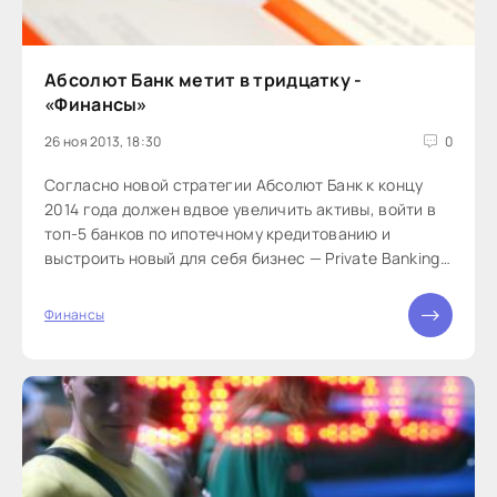
Абсолют Банк метит в тридцатку -
«Финансы»
26 ноя 2013, 18:30
0
Согласно новой стратегии Абсолют Банк к концу
2014 года должен вдвое увеличить активы, войти в
топ-5 банков по ипотечному кредитованию и
выстроить новый для себя бизнес — Private Banking.
Следить за исполнением планов будет Андрей
Дегтярев, назначенный этим летом предправления
Финансы
Абсолют Банка после