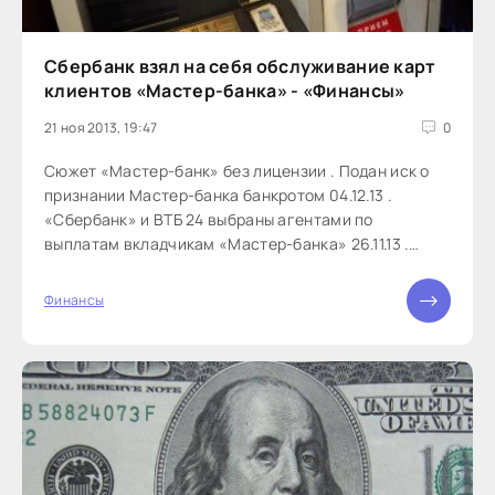
Сбербанк взял на себя обслуживание карт
клиентов «Мастер-банка» - «Финансы»
21 ноя 2013, 19:47
0
Сюжет «Мастер-банк» без лицензии . Подан иск о
признании Мастер-банка банкротом 04.12.13 .
«Сбербанк» и ВТБ 24 выбраны агентами по
выплатам вкладчикам «Мастер-банка» 26.11.13 .
Отзыв лицензии у Мастер-банка приостановил
прием карт в магазинах 25.11.13 . Сбербанк сможет
Финансы
заработать на проблемах