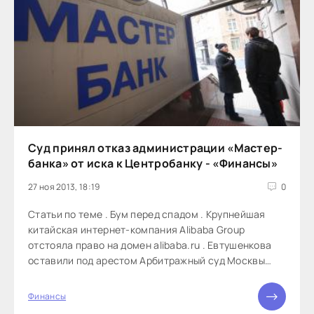
Суд принял отказ администрации «Мастер-
банка» от иска к Центробанку - «Финансы»
27 ноя 2013, 18:19
0
Статьи по теме . Бум перед спадом . Крупнейшая
китайская интернет-компания Alibaba Group
отстояла право на домен alibaba.ru . Евтушенкова
оставили под арестом Арбитражный суд Москвы
принял отказ временной администрации «Мастер-
банка» от иска об отмене предписания ЦБ РФ о
Финансы
необходимости увеличить