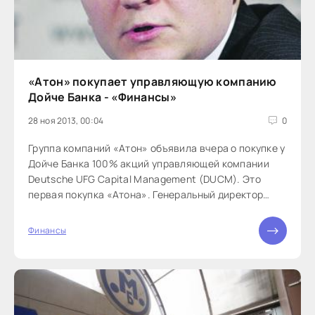
«Атон» покупает управляющую компанию
Дойче Банка - «Финансы»
28 ноя 2013, 00:04
0
Группа компаний «Атон» объявила вчера о покупке у
Дойче Банка 100% акций управляющей компании
Deutsche UFG Capital Management (DUCM). Это
первая покупка «Атона». Генеральный директор
Андрей Звездочкин рассчитывает, что после
завершения сделки объединенная компания войдет
Финансы
в тройку лидеров рынка