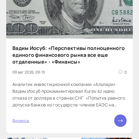
Вадим Иосуб: «Перспективы полноценного
единого финансового рынка все еще
отдаленные» - «Финансы»
09 авг 2026, 09:15
0
Аналитик инвестиционной компании «Альпари»
Вадим Иосуб прокомментировал Kursiv.kz идею
отказа от доллара в странах СНГ. «Попытка равного
допуска банков из государств-членов ЕАЭС на
внутренний валютный рынок, безусловно полезная.
В отличие от предложения полностью заместить
Финансы
международные резервные