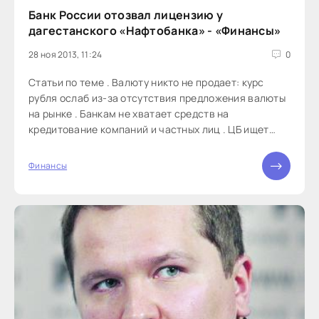
Банк России отозвал лицензию у
дагестанского «Нафтобанка» - «Финансы»
28 ноя 2013, 11:24
0
Статьи по теме . Валюту никто не продает: курс
рубля ослаб из-за отсутствия предложения валюты
на рынке . Банкам не хватает средств на
кредитование компаний и частных лиц . ЦБ ищет
замену SWIFT Банк России отозвал лицензию на
осуществление банковских операций у
Финансы
дагестанского «Нафтабанка». Как