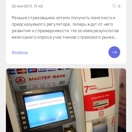
22 ноя 2013, 13:40
0
Раньше страховщики хотели получить понятного и
предсказуемого регулятора, теперь ждут от него
развития и справедливости. На основе результатов
ежегодного опроса участников страхового рынка
удалось проследить, как менялись требования к
принципам надзора. «В прошлом году лидеры
Финансы
страхового рынка в