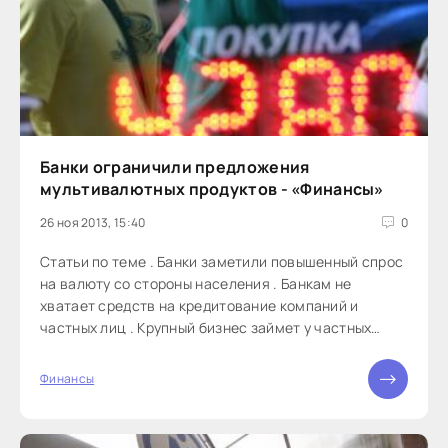
Банки ограничили предложения
мультивалютных продуктов - «Финансы»
26 ноя 2013, 15:40
0
Статьи по теме . Банки заметили повышенный спрос
на валюту со стороны населения . Банкам не
хватает средств на кредитование компаний и
частных лиц . Крупный бизнес займет у частных
банкиров Возможность свободно конвертировать
валюту в рамках одного банковского продукта -
Финансы
вклада или карты -