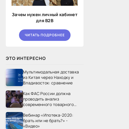
Зачем нужен личный кабинет
для B2B
ЧИТАТЬ ПОДРОБНЕЕ
ЭТО ИНТЕРЕСНО
Мультимодальная доставка
из Китая через Находку и
Владивосток: сравнение
Как ФАС России должна
проводить анализ
современного товарного
рынка? - «Видео - ФАС
Вебинар «Ипотека-2020:
России»
брать или не брать?» -
«Видео»