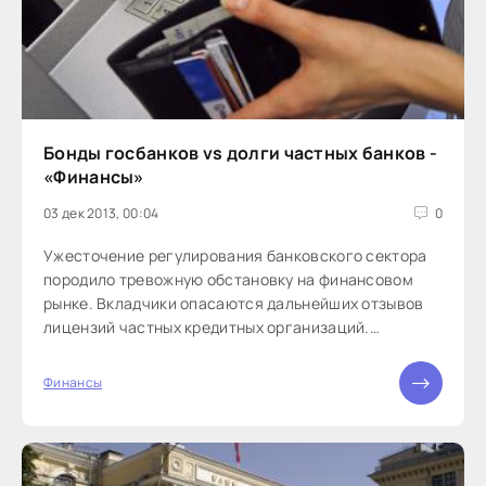
Бонды госбанков vs долги частных банков -
«Финансы»
03 дек 2013, 00:04
0
Ужесточение регулирования банковского сектора
породило тревожную обстановку на финансовом
рынке. Вкладчики опасаются дальнейших отзывов
лицензий частных кредитных организаций.
Выиграть от этой ситуации могут госбанки: там уже
в ближайшие месяцы ожидают большой приток
Финансы
средств и расширение