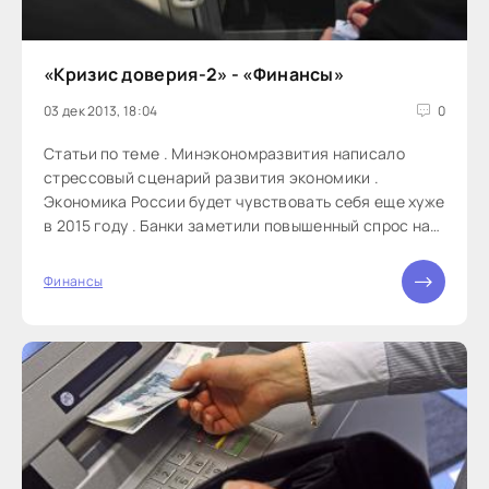
«Кризис доверия-2» - «Финансы»
03 дек 2013, 18:04
0
Статьи по теме . Минэкономразвития написало
стрессовый сценарий развития экономики .
Экономика России будет чувствовать себя еще хуже
в 2015 году . Банки заметили повышенный спрос на
валюту со стороны населения Сегодня Банк
проектного финансирования объявил о том, что
Финансы
приостанавливает работу своих