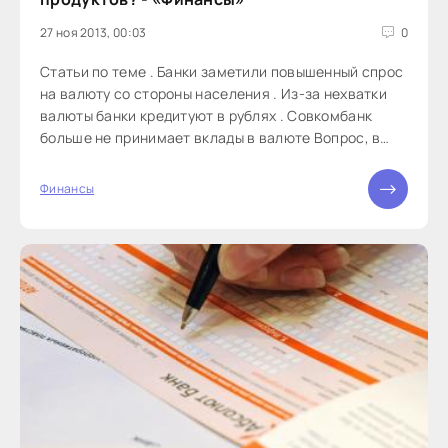
27 ноя 2013, 00:03
0
Статьи по теме . Банки заметили повышенный спрос
на валюту со стороны населения . Из-за нехватки
валюты банки кредитуют в рублях . Совкомбанк
больше не принимает вклады в валюте Вопрос, в
какой валюте хранить сбережения, является
актуальным уже не первый год. Однако стоит
Финансы
отметить, что