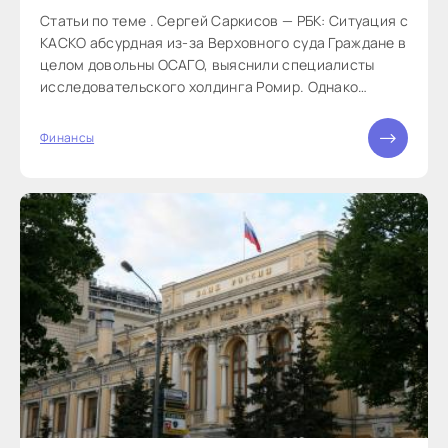
Статьи по теме . Сергей Саркисов — РБК: Ситуация с
КАСКО абсурдная из-за Верховного суда Граждане в
целом довольны ОСАГО, выяснили специалисты
исследовательского холдинга Ромир. Однако
грядущие изменения в этом виде страхования
поддерживают: 95% респондентов выступают за
Финансы
упрощение получения