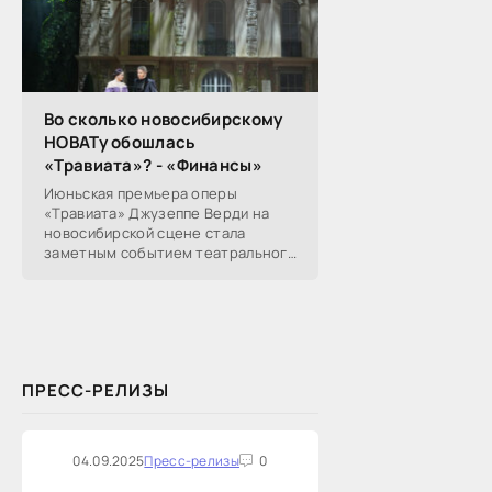
Во сколько новосибирскому
НОВАТу обошлась
«Травиата»? - «Финансы»
Июньская премьера оперы
«Травиата» Джузеппе Верди на
новосибирской сцене стала
заметным событием театрального
сезона в Новосибирске.
Посетители НОВАТа, с которыми
поговорил «Континент Сибирь»,
ПРЕСС-РЕЛИЗЫ
04.09.2025
Пресс-релизы
0