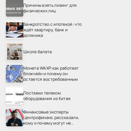
Причины взять лизинг для
физических лиц
Банкротство с ипотекой: что
ждёт квартиру, банк и
должника
Школа балета
Монета WAXP:как работает
блокчейн и почему он
остается востребованным
Поставки телеком
оборудования из Китая
Финансовые эксперты
Центрофинанс рассказали,
кому и почему могут не
одобрить рефинансирование