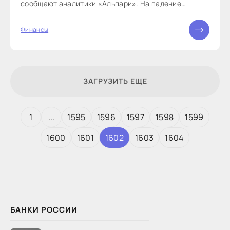
сообщают аналитики «Альпари». На падение
американских индексов повлиял лопнувший пузырь
китайского фондового рынка, но это не основная
Финансы
причина, говорят
ЗАГРУЗИТЬ ЕЩЕ
1
...
1595
1596
1597
1598
1599
1600
1601
1602
1603
1604
БАНКИ РОССИИ