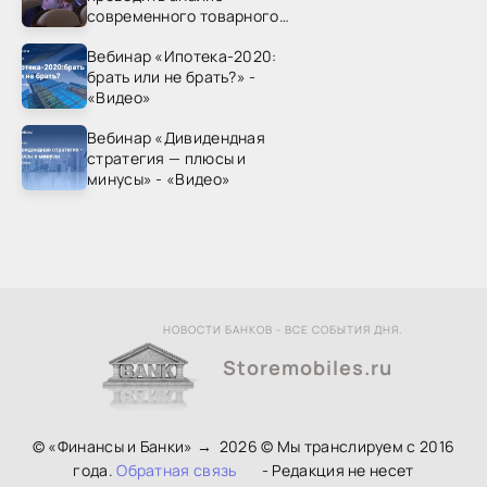
современного товарного
рынка? - «Видео - ФАС
Вебинар «Ипотека-2020:
России»
брать или не брать?» -
«Видео»
Вебинар «Дивидендная
стратегия — плюсы и
минусы» - «Видео»
НОВОСТИ БАНКОВ - ВСЕ СОБЫТИЯ ДНЯ.
Storemobiles.ru
© «Финансы и Банки»
→
2026
© Мы транслируем с 2016
года.
Обратная связь
- Редакция не несет