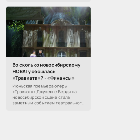
Николай Морев
прокомментировал...
Во сколько новосибирскому
НОВАТу обошлась
«Травиата»? - «Финансы»
Июньская премьера оперы
«Травиата» Джузеппе Верди на
новосибирской сцене стала
заметным событием театрального
сезона в Новосибирске.
Посетители НОВАТа, с которыми
поговорил «Континент Сибирь»,