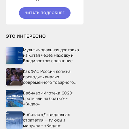
ЧИТАТЬ ПОДРОБНЕЕ
ЭТО ИНТЕРЕСНО
Мультимодальная доставка
из Китая через Находку и
Владивосток: сравнение
Как ФАС России должна
проводить анализ
современного товарного
рынка? - «Видео - ФАС
Вебинар «Ипотека-2020:
России»
брать или не брать?» -
«Видео»
Вебинар «Дивидендная
стратегия — плюсы и
минусы» - «Видео»