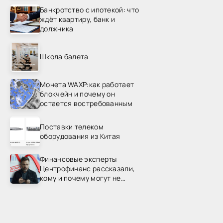
Банкротство с ипотекой: что
ждёт квартиру, банк и
должника
Школа балета
Монета WAXP:как работает
блокчейн и почему он
остается востребованным
Поставки телеком
оборудования из Китая
Финансовые эксперты
Центрофинанс рассказали,
кому и почему могут не
одобрить рефинансирование