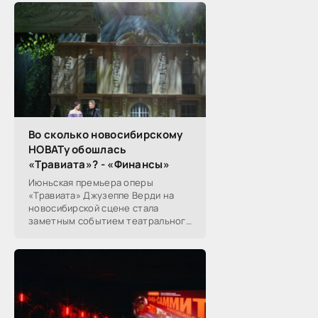
Во сколько новосибирскому
НОВАТу обошлась
«Травиата»? - «Финансы»
Июньская премьера оперы
«Травиата» Джузеппе Верди на
новосибирской сцене стала
заметным событием театрального
сезона в Новосибирске.
Посетители НОВАТа, с которыми
поговорил «Континент Сибирь»,