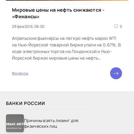
Мировые цены на нефть снижаются -
«Финансы»
29 фев 2016, 08:00
0
Апрельские фьючерсы на легкую нефть марки WTI
на Нью-Йоркской товарной бирже упали на 0,67%. В
ходе электронных торгов на Лондонской и Нью-
Йоркской биржах мировые цены на нефть
снижаются, об этом свидетельствуют данные
торгов, передает Gazeta.ru. Апрельские фьючерсы
Финансы
...
БАНКИ РОССИИ
Причины взять лизинг для
физических лиц