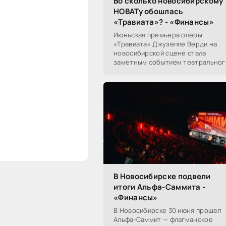
Во сколько новосибирскому
НОВАТу обошлась
«Травиата»? - «Финансы»
Июньская премьера оперы
«Травиата» Джузеппе Верди на
новосибирской сцене стала
заметным событием театральног
сезона в Новосибирске.
Посетители НОВАТа, с которыми
поговорил «Континент Сибирь»,
В Новосибирске подвели
итоги Альфа-Саммита -
«Финансы»
В Новосибирске 30 июня прошел
Альфа-Саммит — флагманское