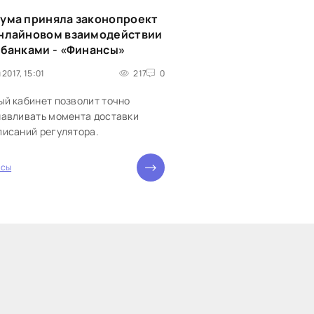
ума приняла законопроект
онлайновом взаимодействии
 банками - «Финансы»
 2017, 15:01
217
0
ый кабинет позволит точно
навливать момента доставки
писаний регулятора.
нсы