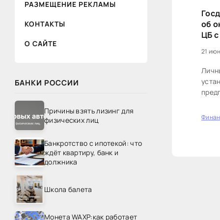
РАЗМЕЩЕНИЕ РЕКЛАМЫ
Госд
об 
КОНТАКТЫ
ЦБ с
О САЙТЕ
21 июн
Личн
уста
БАНКИ РОССИИ
пред
Причины взять лизинг для
Фина
физических лиц
0
Банкротство с ипотекой: что
ждёт квартиру, банк и
должника
Школа балета
Монета WAXP:как работает