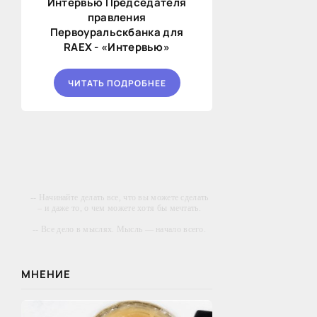
Интервью Председателя
правления
Первоуральскбанка для
RAEX - «Интервью»
ЧИТАТЬ ПОДРОБНЕЕ
-- Начинайте делать все, что вы можете сделать
– и даже то, о чем можете хотя бы мечтать.
-- Все дело в мыслях. Мысль — начало всего.
И мыслями можно управлять. И поэтому
главное дело совершенствования: работать над
мыслями.
МНЕНИЕ
-- Идите уверенно по направлению к мечте.
Живите той жизнью, которую вы сами себе
придумали.