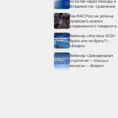
из Китая через Находку и
Владивосток: сравнение
Как ФАС России должна
проводить анализ
современного товарного
рынка? - «Видео - ФАС
Вебинар «Ипотека-2020:
России»
брать или не брать?» -
«Видео»
Вебинар «Дивидендная
стратегия — плюсы и
минусы» - «Видео»