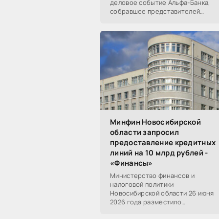
деловое событие Альфа-Банка,
собравшее представителей
среднего и крупного бизнеса из
реального, технологического,
финансового и других
Минфин Новосибирской
области запросил
предоставление кредитных
линий на 10 млрд рублей -
«Финансы»
Министерство финансов и
налоговой политики
Новосибирской области 26 июня
2026 года разместило
информацию о проведении 14