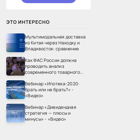
ЭТО ИНТЕРЕСНО
Мультимодальная доставка
из Китая через Находку и
Владивосток: сравнение
Как ФАС России должна
проводить анализ
современного товарного
рынка? - «Видео - ФАС
Вебинар «Ипотека-2020:
России»
брать или не брать?» -
«Видео»
Вебинар «Дивидендная
стратегия — плюсы и
минусы» - «Видео»