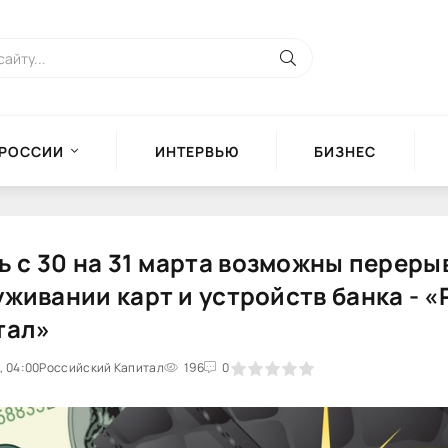
 РОССИИ
ИНТЕРВЬЮ
БИЗНЕС
ь с 30 на 31 марта возможны переры
живании карт и устройств банка - 
тал»
, 04:00
0
Российский Капитал
1
2
3
4
196
5
0