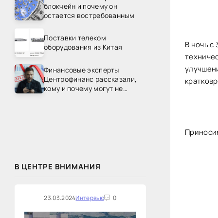
блокчейн и почему он
остается востребованным
Поставки телеком
В ночь с
оборудования из Китая
техничес
улучшени
Финансовые эксперты
Центрофинанс рассказали,
кратковр
кому и почему могут не
одобрить рефинансирование
Приносим
В ЦЕНТРЕ ВНИМАНИЯ
23.03.2024
Интервью
0