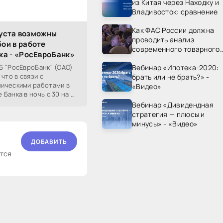
из Китая через Находку и
Владивосток: сравнение
Как ФАС России должна
вгуста возможны
проводить анализ
ои в работе
современного товарного
ка - «РосЕвроБанк»
рынка? - «Видео - ФАС
Вебинар «Ипотека-2020:
Б "РосЕвроБанк" (ОАО)
России»
что в связи с
брать или не брать?» -
ическими работами в
«Видео»
Банка в ночь с 30 на 31
Вебинар «Дивидендная
стратегия — плюсы и
минусы» - «Видео»
ДОБАВИТЬ
ются