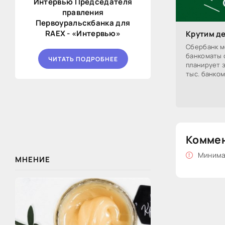
Интервью Председателя
правления
Первоуральскбанка для
RAEX - «Интервью»
Крутим де
Сбербанк м
банкоматы 
ЧИТАТЬ ПОДРОБНЕЕ
планирует з
тыс. банком
24 втрое у
Комме
Минимал
МНЕНИЕ