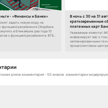
ньги - «Финансы и Банки»
В ночь с 30 на 31 а
кратковременные сб
ожет задать новую моду на
платежных карт Бан
с функцией ресайклинга Сбербанк
акупить в ближайшие два года 10
Уважаемые клиенты! АК
атов с функцией ресайклинга. ВТБ
информирует вас о том, 
величит количество
запланированными техн
процессинговом центре 
августа с 02:00 до
нтарии
ьная длина комментария - 50 знаков. комментарии модериру