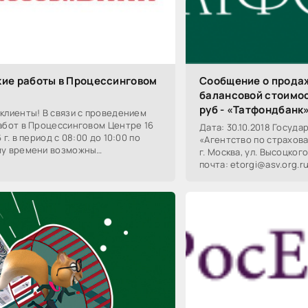
кие работы в Процессинговом
Сообщение о прода
балансовой стоимос
руб - «Татфондбанк
клиенты! В связи с проведением
абот в Процессинговом Центре 16
Дата: 30.10.2018 Госуд
 г. в период с 08:00 до 10:00 по
«Агентство по страхова
у времени возможны
г. Москва, ул. Высоцкого
енные перерывы в обслуживании
почта: etorgi@asv.org.r
основании решения