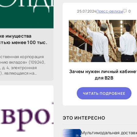
25.07.2024
Пресс-релизы
0
же имущества
тью менее 100 тыс.
»
арственная корпорация
нию вкладов» (109240,
, д. 4, электронная
Зачем нужен личный кабине
u), являющаяся на
для B2B
ЧИТАТЬ ПОДРОБНЕЕ
ЭТО ИНТЕРЕСНО
Мультимодальная достав