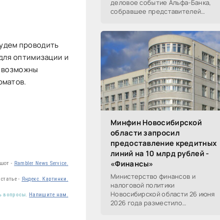
деловое событие Альфа-Банка,
собравшее представителей
среднего и крупного бизнеса из
реального, технологического,
финансового и других
 будем проводить
 для оптимизации и
т возможны
оматов.
Минфин Новосибирской
области запросил
предоставление кредитных
линий на 10 млрд рублей -
«Финансы»
ншот -
Rambler News Service.
Министерство финансов и
статье -
Яндекс. Картинки.
налоговой политики
Новосибирской области 26 июня
ь вопросы.
Напишите нам.
2026 года разместило
информацию о проведении 14