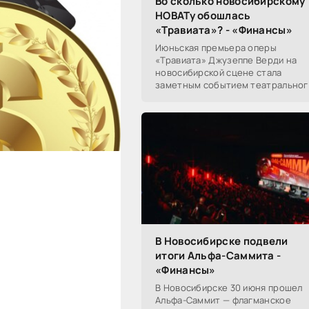
Во сколько новосибирскому
НОВАТу обошлась
«Травиата»? - «Финансы»
Июньская премьера оперы
«Травиата» Джузеппе Верди на
новосибирской сцене стала
заметным событием театральног
сезона в Новосибирске.
Посетители НОВАТа, с которыми
поговорил «Континент Сибирь»,
В Новосибирске подвели
итоги Альфа-Саммита -
«Финансы»
В Новосибирске 30 июня прошел
Альфа-Саммит — флагманское