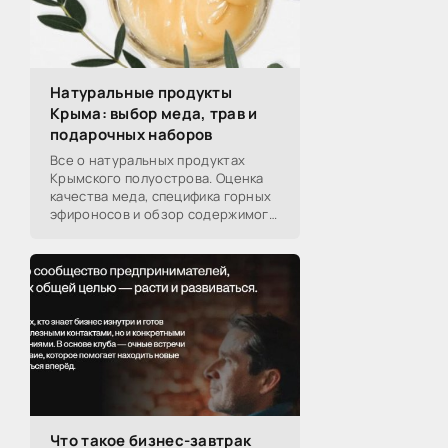
Натуральные продукты
Крыма: выбор меда, трав и
подарочных наборов
Все о натуральных продуктах
Крымского полуострова. Оценка
качества меда, специфика горных
эфироносов и обзор содержимого
подарочных наборов от
производителей.
Что такое бизнес-завтрак