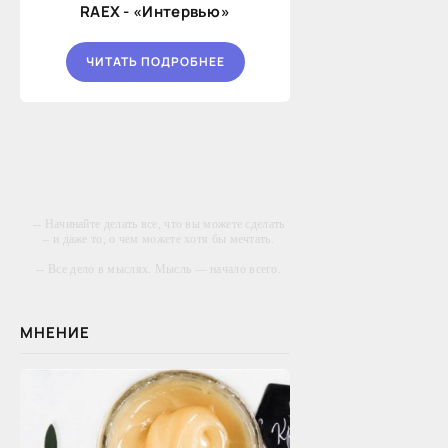
RAEX - «Интервью»
ЧИТАТЬ ПОДРОБНЕЕ
-- Начинайте делать все, что вы можете сделать
– и даже то, о чем можете хотя бы мечтать.
-- Все дело в мыслях. Мысль — начало всего.
И мыслями можно управлять. И поэтому
главное дело совершенствования: работать над
мыслями.
МНЕНИЕ
-- Идите уверенно по направлению к мечте.
Живите той жизнью, которую вы сами себе
придумали.
-- Самое большое богатство — это ум. Самая
большая нищета — глупость. Из всех страхов
самый пугающий — самолюбование.