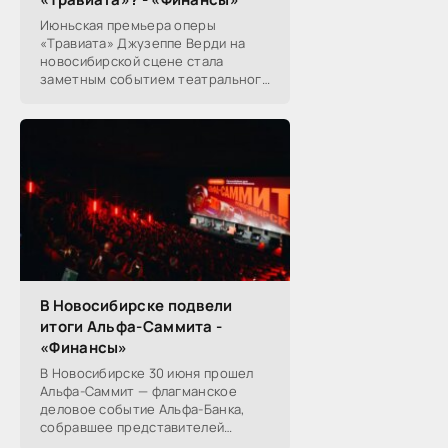
Июньская премьера оперы
«Травиата» Джузеппе Верди на
новосибирской сцене стала
заметным событием театрального
сезона в Новосибирске.
Посетители НОВАТа, с которыми
поговорил «Континент Сибирь»,
В Новосибирске подвели
итоги Альфа-Саммита -
«Финансы»
В Новосибирске 30 июня прошел
Альфа-Саммит — флагманское
деловое событие Альфа-Банка,
собравшее представителей
среднего и крупного бизнеса из