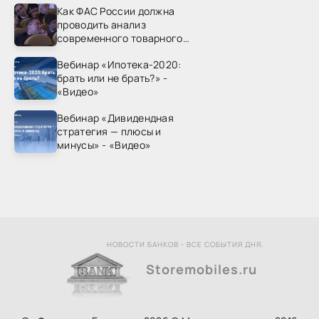
Как ФАС России должна
проводить анализ
современного товарного
рынка? - «Видео - ФАС
Вебинар «Ипотека-2020:
России»
брать или не брать?» -
«Видео»
Вебинар «Дивидендная
стратегия — плюсы и
минусы» - «Видео»
НОВОСТИ БАНКОВ - ВСЕ СОБЫТИЯ ДНЯ.
Storemobiles.ru