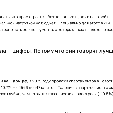
знать, что проект растет. Важно понимать, как в него войти
мальной нагрузкой на бюджет. Специально для этого в «Г
трено четыре инструмента, о которых знают далеко не все
ла — цифры. Потому что они говорят луч
ым
наш.дом.рф
, в 2025 году продажи апартаментов в Новос
 40,7% — с 1546 до 917 юнитов. Падение в апарт-сегменте о
аза глубже, чем на рынке классических новостроек (–10,5%)