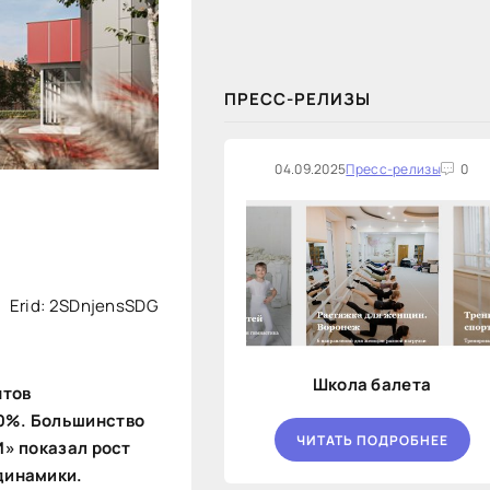
закупок на оказание финансовых
услуг по предоставлению
Новосибирской...
ПРЕСС-РЕЛИЗЫ
04.09.2025
Пресс-релизы
0
Erid: 2SDnjensSDG
Школа балета
нтов
40%. Большинство
ЧИТАТЬ ПОДРОБНЕЕ
И» показал рост
динамики.