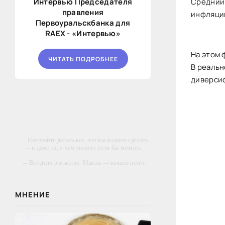
Средний 
Интервью Председателя
правления
инфляции
Первоуральскбанка для
RAEX - «Интервью»
На этом 
ЧИТАТЬ ПОДРОБНЕЕ
В реаль
диверси
-- Начинайте делать все, что вы можете сделать
– и даже то, о чем можете хотя бы мечтать.
-- Все дело в мыслях. Мысль — начало всего.
И мыслями можно управлять. И поэтому
главное дело совершенствования: работать над
мыслями.
МНЕНИЕ
-- Идите уверенно по направлению к мечте.
Живите той жизнью, которую вы сами себе
придумали.