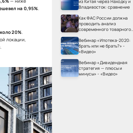
4,6%
— ниже
из Китая через Находку и
Владивосток: сравнение
ешевел на 0,95%
.
Как ФАС России должна
проводить анализ
современного товарного
коло 20%
.
рынка? - «Видео - ФАС
ой локации,
Вебинар «Ипотека-2020:
России»
брать или не брать?» -
.
«Видео»
Вебинар «Дивидендная
стратегия — плюсы и
минусы» - «Видео»