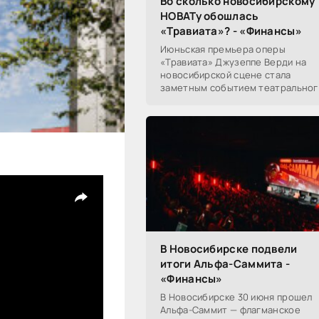
Во сколько новосибирскому
НОВАТу обошлась
«Травиата»? - «Финансы»
Июньская премьера оперы
«Травиата» Джузеппе Верди на
новосибирской сцене стала
заметным событием театральног
сезона в Новосибирске.
Посетители НОВАТа, с которыми
поговорил «Континент Сибирь»,
В Новосибирске подвели
итоги Альфа-Саммита -
«Финансы»
В Новосибирске 30 июня прошел
Альфа-Саммит — флагманское