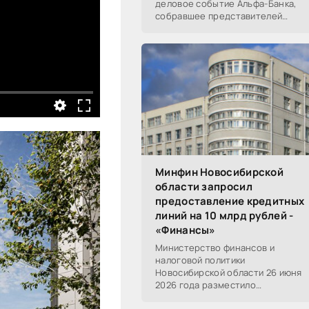
деловое событие Альфа-Банка,
собравшее представителей
среднего и крупного бизнеса из
реального, технологического,
финансового и других
Минфин Новосибирской
области запросил
предоставление кредитных
линий на 10 млрд рублей -
«Финансы»
Министерство финансов и
налоговой политики
Новосибирской области 26 июня
2026 года разместило
информацию о проведении 14