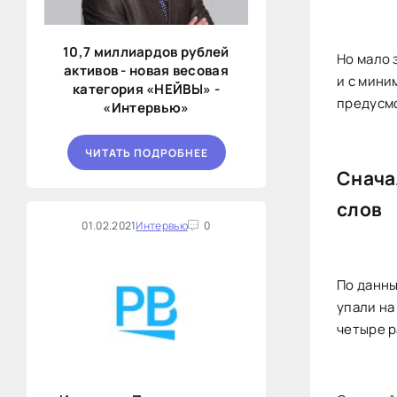
10,7 миллиардов рублей
Но мало 
активов - новая весовая
и с мини
категория «НЕЙВЫ» -
предусмо
«Интервью»
ЧИТАТЬ ПОДРОБНЕЕ
Снача
слов
01.02.2021
Интервью
0
По данн
упали на
четыре р