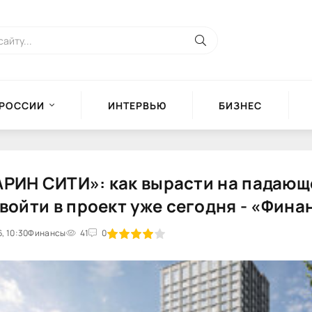
 РОССИИ
ИНТЕРВЬЮ
БИЗНЕС
АРИН СИТИ»: как вырасти на падающ
 войти в проект уже сегодня - «Фин
, 10:30
Финансы
1
2
3
4
41
5
0