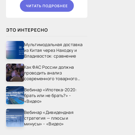
ЧИТАТЬ ПОДРОБНЕЕ
ЭТО ИНТЕРЕСНО
Мультимодальная доставка
из Китая через Находку и
Владивосток: сравнение
Как ФАС России должна
проводить анализ
современного товарного
рынка? - «Видео - ФАС
Вебинар «Ипотека-2020:
России»
брать или не брать?» -
«Видео»
Вебинар «Дивидендная
стратегия — плюсы и
минусы» - «Видео»