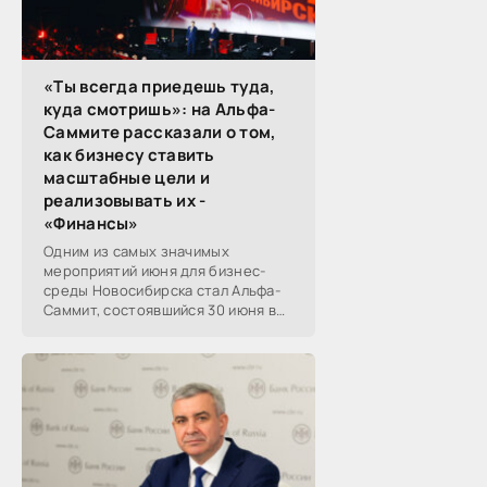
«Ты всегда приедешь туда,
куда смотришь»: на Альфа-
Саммите рассказали о том,
как бизнесу ставить
масштабные цели и
реализовывать их -
«Финансы»
Одним из самых значимых
мероприятий июня для бизнес-
среды Новосибирска стал Альфа-
Саммит, состоявшийся 30 июня в
новосибирском Центре культуры
«Победа». Его участниками
выступили эксперты,