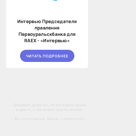
Интервью Председателя
правления
Первоуральскбанка для
RAEX - «Интервью»
ЧИТАТЬ ПОДРОБНЕЕ
-- Начинайте делать все, что вы можете сделать
– и даже то, о чем можете хотя бы мечтать.
-- Все дело в мыслях. Мысль — начало всего.
И мыслями можно управлять. И поэтому
главное дело совершенствования: работать над
мыслями.