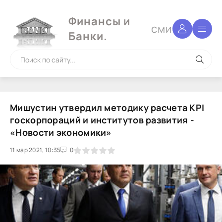
Финансы и
сми
Банки.
Мишустин утвердил методику расчета KPI
госкорпораций и институтов развития -
«Новости экономики»
11 мар 2021, 10:35
1
2
3
4
5
0