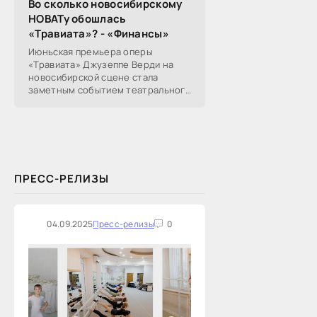
Во сколько новосибирскому
НОВАТу обошлась
«Травиата»? - «Финансы»
Июньская премьера оперы
«Травиата» Джузеппе Верди на
новосибирской сцене стала
заметным событием театрального
сезона в Новосибирске.
Посетители НОВАТа, с которыми
поговорил «Континент Сибирь»,
ПРЕСС-РЕЛИЗЫ
04.09.2025
Пресс-релизы
0