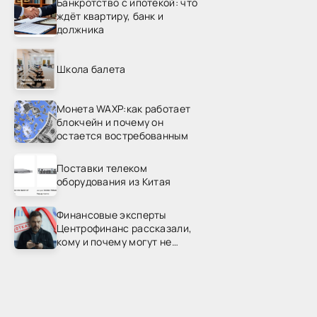
Банкротство с ипотекой: что
ждёт квартиру, банк и
должника
Школа балета
Монета WAXP:как работает
блокчейн и почему он
остается востребованным
Поставки телеком
оборудования из Китая
Финансовые эксперты
Центрофинанс рассказали,
кому и почему могут не
одобрить рефинансирование