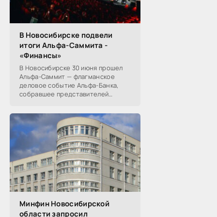
В Новосибирске подвели
итоги Альфа-Саммита -
«Финансы»
В Новосибирске 30 июня прошел
Альфа-Саммит — флагманское
деловое событие Альфа-Банка,
собравшее представителей
среднего и крупного бизнеса из
реального, технологического,
финансового и других
Минфин Новосибирской
области запросил