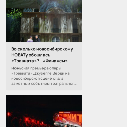
Во сколько новосибирскому
НОВАТу обошлась
«Травиата»? - «Финансы»
Июньская премьера оперы
«Травиата» Джузеппе Верди на
новосибирской сцене стала
заметным событием театрального
сезона в Новосибирске.
Посетители НОВАТа, с которыми
поговорил «Континент Сибирь»,