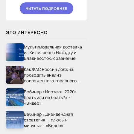
ЧИТАТЬ ПОДРОБНЕЕ
ЭТО ИНТЕРЕСНО
Мультимодальная доставка
из Китая через Находку и
Владивосток: сравнение
Как ФАС России должна
проводить анализ
современного товарного
рынка? - «Видео - ФАС
Вебинар «Ипотека-2020:
России»
брать или не брать?» -
«Видео»
Вебинар «Дивидендная
стратегия — плюсы и
минусы» - «Видео»