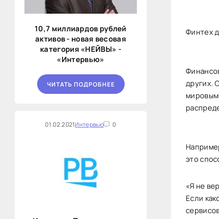
10,7 миллиардов рублей
Финтех д
активов - новая весовая
категория «НЕЙВЫ» -
«Интервью»
Финансов
других. 
ЧИТАТЬ ПОДРОБНЕЕ
мировым 
распред
01.02.2021
Интервью
0
Например
это спос
«Я не ве
Если как
сервисов