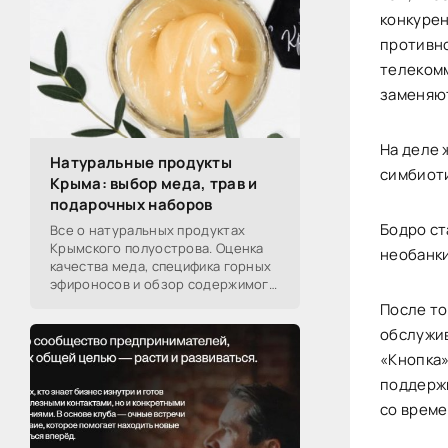
-- Самое большое богатство — это ум. Самая
конкурен
большая нищета — глупость. Из всех страхов
самый пугающий — самолюбование.
противно
телекомм
-- Лучшее, что можно сделать с хорошим
советом, это пропустить его мимо ушей. Он
заменяют
никогда не бывает полезен никому, кроме того,
кто его дал.
-- Люблю давать советы и очень не люблю,
На деле 
Натуральные продукты
когда их дают мне.
симбиот
Крыма: выбор меда, трав и
подарочных наборов
Бодро ст
Все о натуральных продуктах
Крымского полуострова. Оценка
необанки
качества меда, специфика горных
эфироносов и обзор содержимого
подарочных наборов от
После то
производителей.
обслужив
«Кнопка»
поддержк
со време