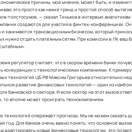
кономические причины, мое мнение, может быть, и изменитс
иваю это просто как некий тренд и простой способ вытяги
ов-толстосумов, — сказал Тиньков в интервью аналитикам 
мпании создаются для участия в финтех-конференциях. Он
 и занимаются трансакционным бизнесом, который принос
ых нужно отдать платежным сетям. При комиссии в 1% ваш 
асштабным».
время регулятор считает, что в скором времени банки почу
ь конкуренции с технологическими компаниями. К примеру
ых технологий ЦБ РФ Максим Григорьев относительно неда
льное развитие финансовых технологий — один из наибол
для банковского сектора. И если сектор на этот вызов отве
, то вполне может проиграть технокомпаниям.
е технологий опережает прогнозы. Мы не можем сказать да
й год. Для банков очень важно понять, что основной вызов
бы адаптировать новые финансовые технологии, это позво