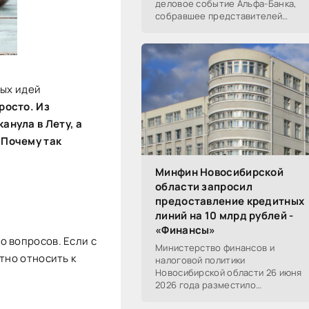
деловое событие Альфа-Банка,
собравшее представителей
среднего и крупного бизнеса из
реального, технологического,
финансового и других
вых идей
росто. Из
анула в Лету, а
 Почему так
Минфин Новосибирской
области запросил
предоставление кредитных
линий на 10 млрд рублей -
«Финансы»
о вопросов. Если с
Министерство финансов и
тно относить к
налоговой политики
Новосибирской области 26 июня
2026 года разместило
информацию о проведении 14