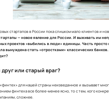
овых стартапов в России пока слишком мало клиентов и но
тартапы — новое явление для России. И выживать им неп
ых проектов «выбились в люди» единицы. Часть просто к
ыла вынуждена стать «отростками» классических банков.
дит?
 друг или старый враг?
«финтех» для нашей страны неизведанное и вызывает мног
нием финтеха все более-менее ясно, то с тем, кого конкре
мпаниям, сложнее.