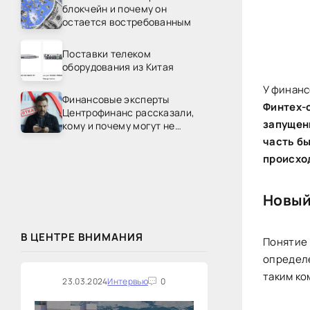
блокчейн и почему он
остается востребованным
Поставки телеком
оборудования из Китая
У финанс
Финансовые эксперты
Финтех-с
Центрофинанс рассказали,
запущенн
кому и почему могут не
одобрить рефинансирование
часть б
происхо
Новый
В ЦЕНТРЕ ВНИМАНИЯ
Понятие 
определе
таким ко
23.03.2024
Интервью
0