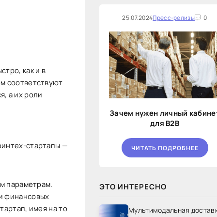
25.07.2024
Пресс-релизы
0
тро, как и в
ом соответствуют
, а их роли
Зачем нужен личный кабине
для B2B
 финтех-стартапы —
ЧИТАТЬ ПОДРОБНЕЕ
им параметрам.
ЭТО ИНТЕРЕСНО
ти финансовых
тартап, имея на то
Мультимодальная достав