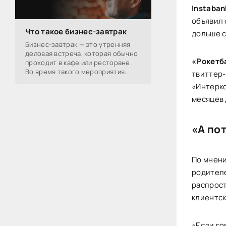
Instaban
объявил 
Что такое бизнес-завтрак
дольше с
Бизнес-завтрак — это утренняя
деловая встреча, которая обычно
«Рокетб
проходит в кафе или ресторане.
Во время такого мероприятия
твиттер-
участники обсуждают
«Интерко
профессиональные вопросы,
месяцев 
обмениваются полезной
«А по
По мнени
родителе
распрост
клиентск
«Если го