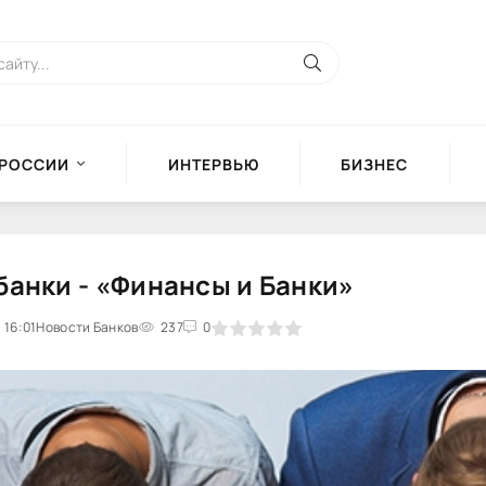
 РОССИИ
ИНТЕРВЬЮ
БИЗНЕС
банки - «Финансы и Банки»
 16:01
0
Новости Банков
1
2
3
4
237
5
0