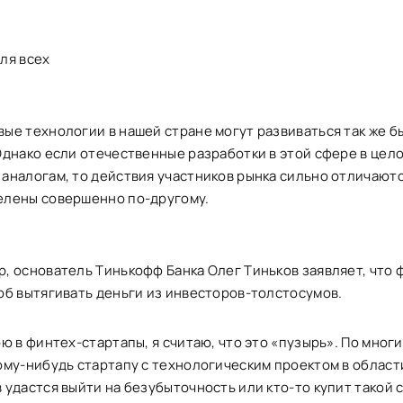
ля всех
ые технологии в нашей стране могут развиваться так же быс
Однако если отечественные разработки в этой сфере в цел
аналогам, то действия участников рынка сильно отличаются
елены совершенно по-другому.
, основатель Тинькофф Банка Олег Тиньков заявляет, что
об вытягивать деньги из инвесторов-толстосумов.
рю в финтех-стартапы, я считаю, что это «пузырь». По мног
ому-нибудь стартапу с технологическим проектом в облас
 удастся выйти на безубыточность или кто-то купит такой с