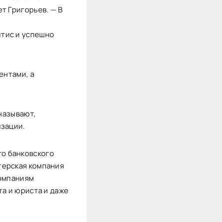
т Григорьев. — В
тис и успешно
ентами, а
 называют,
изации.
о банковского
терская компания
компаниям
та и юриста и даже