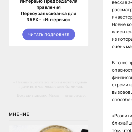
Интервью Председателя
веские э
правления
рассматр
Первоуральскбанка для
инвестор
RAEX - «Интервью»
Новые ко
клиентов
ЧИТАТЬ ПОДРОБНЕЕ
из котор
очень м
В то же 
опасност
финансов
-- Начинайте делать все, что вы можете сделать
стремите
– и даже то, о чем можете хотя бы мечтать.
вызовов 
-- Все дело в мыслях. Мысль — начало всего.
способен
И мыслями можно управлять. И поэтому
главное дело совершенствования: работать над
мыслями.
МНЕНИЕ
«Развити
-- Идите уверенно по направлению к мечте.
Живите той жизнью, которую вы сами себе
ближайши
придумали.
том, что