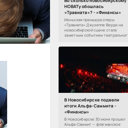
Во сколько новосибирскому
НОВАТу обошлась
«Травиата»? - «Финансы»
Июньская премьера оперы
«Травиата» Джузеппе Верди на
новосибирской сцене стала
заметным событием театральног
сезона в Новосибирске.
Посетители НОВАТа, с которыми
поговорил «Континент Сибирь»,
В Новосибирске подвели
итоги Альфа-Саммита -
«Финансы»
В Новосибирске 30 июня прошел
Альфа-Саммит — флагманское