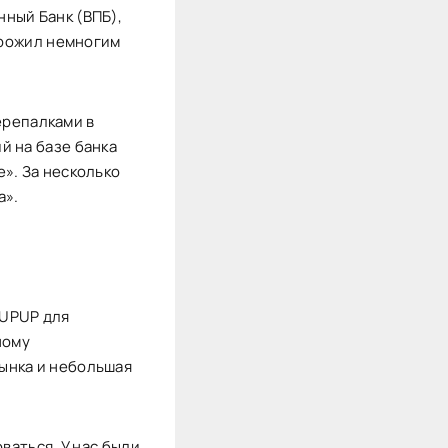
ный Банк (ВПБ),
прожил немногим
ерепалками в
й на базе банка
». За несколько
а».
 UPUP для
ному
ынка и небольшая
ваться. У нас были