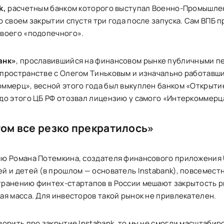
k,
расчетным банком которого выступал Военно-Промышлен
о своем закрытии спустя три года после запуска. Сам ВПБ 
воего «подопечного».
анк»
, прославившийся на финансовом рынке публичными п
пространстве с Олегом Тиньковым и изначально работавши
ммерц», весной этого года был выкуплен банком «Открытие
до этого ЦБ РФ отозвал лицензию у самого «Интеркоммерц
том все резко прекратилось»
ю Романа Потемкина, создателя финансового приложения
й и детей (в прошлом — основатель Instabank), повсемест
ранению финтех-стартапов в России мешают закрытость р
ая масса. Для инвесторов такой рынок не привлекателен.
ворить про закрытие Instabank, то мы не смогли масштабиро