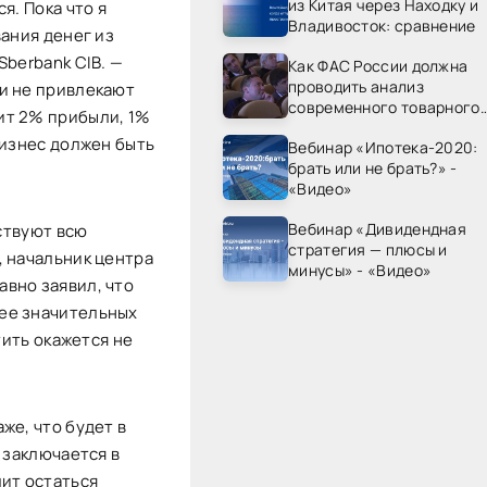
из Китая через Находку и
я. Пока что я
Владивосток: сравнение
вания денег из
Sberbank CIB. —
Как ФАС России должна
проводить анализ
и не привлекают
современного товарного
ит 2% прибыли, 1%
рынка? - «Видео - ФАС
бизнес должен быть
Вебинар «Ипотека-2020:
России»
брать или не брать?» -
«Видео»
Вебинар «Дивидендная
вствуют всю
стратегия — плюсы и
, начальник центра
минусы» - «Видео»
вно заявил, что
ее значительных
тить окажется не
же, что будет в
 заключается в
лит остаться