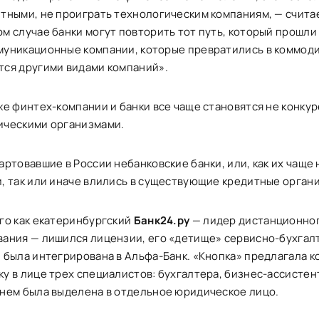
тными, не проиграть технологическим компаниям, — считае
м случае банки могут повторить тот путь, который прошли
уникационные компании, которые превратились в коммоди
ся другими видами компаний».
же финтех-компании и банки все чаще становятся не конкур
ическими организмами.
артовавшие в России небанковские банки, или, как их чаще
, так или иначе влились в существующие кредитные орган
го как екатеринбургский
Банк24.ру
— лидер дистанционног
ания — лишился лицензии, его «детище» сервисно-бухгал
 была интегрирована в Альфа-Банк. «Кнопка» предлагала 
у в лице трех специалистов: бухгалтера, бизнес-ассистен
нем была выделена в отдельное юридическое лицо.