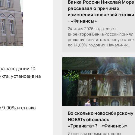
Банка России Николай Море
рассказал о причинах
изменения ключевой ставки
- «Финансы»
24 июля 2026 года совет
директоров Банка России принял
решение снизить ключевую ставк
до 14,00% годовых. Начальник
Сибирского ГУ Банка России
Николай Морев
прокомментировал...
на заседании 10
кта, установив на
 9.00% и ставка
Во сколько новосибирскому
НОВАТу обошлась
«Травиата»? - «Финансы»
Июньская премьера оперы