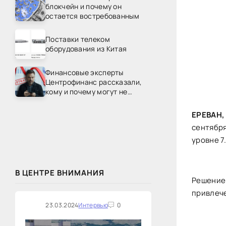
блокчейн и почему он
остается востребованным
Поставки телеком
оборудования из Китая
Финансовые эксперты
Центрофинанс рассказали,
кому и почему могут не
одобрить рефинансирование
ЕРЕВАН, 
сентября
уровне 7
В ЦЕНТРЕ ВНИМАНИЯ
Решением
привлече
23.03.2024
Интервью
0