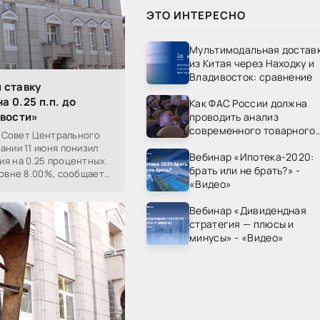
ЭТО ИНТЕРЕСНО
Мультимодальная достав
из Китая через Находку и
Владивосток: сравнение
 ставку
 0.25 п.п. до
Как ФАС России должна
овости»
проводить анализ
современного товарного
/. Совет Центрального
рынка? - «Видео - ФАС
ании 11 июня понизил
Вебинар «Ипотека-2020:
России»
ия на 0.25 процентных
брать или не брать?» -
ровне 8.00%, сообщает
«Видео»
ра.
Вебинар «Дивидендная
стратегия — плюсы и
минусы» - «Видео»