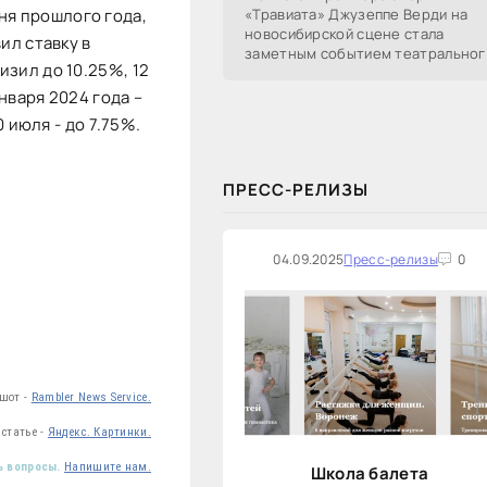
ня прошлого года,
«Травиата» Джузеппе Верди на
новосибирской сцене стала
вил ставку в
заметным событием театральног
изил до 10.25%, 12
сезона в Новосибирске.
Посетители НОВАТа, с которыми
января 2024 года –
поговорил «Континент Сибирь»,
0 июля - до 7.75%.
ПРЕСС-РЕЛИЗЫ
04.09.2025
Пресс-релизы
0
ншот -
Rambler News Service.
статье -
Яндекс. Картинки.
ь вопросы.
Напишите нам.
Школа балета