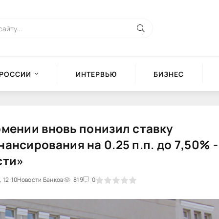
 РОССИИ
ИНТЕРВЬЮ
БИЗНЕС
мении вновь понизил ставку
ансирования на 0.25 п.п. до 7,50% 
сти»
, 12:10
0
Новости Банков
1
2
3
4
819
5
0