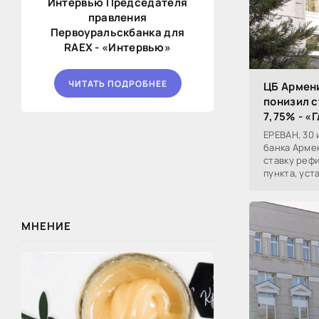
Интервью Председателя
правления
Первоуральскбанка для
RAEX - «Интервью»
ЧИТАТЬ ПОДРОБНЕЕ
ЦБ Армени
понизил 
7,75% - «
ЕРЕВАН, 30 
банка Арме
ставку реф
пункта, уст
пресс-служ
МНЕНИЕ