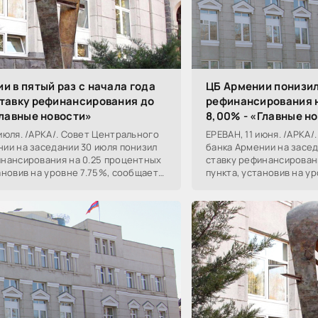
и в пятый раз с начала года
ЦБ Армении понизил
ставку рефинансирования до
рефинансирования на
Главные новости»
8,00% - «Главные н
июля. /АРКА/. Совет Центрального
ЕРЕВАН, 11 июня. /АРКА
нии на заседании 30 июля понизил
банка Армении на засед
инансирования на 0.25 процентных
ставку рефинансирован
ановив на уровне 7.75%, сообщает
пункта, установив на у
ба регулятора.
пресс-служба регулято