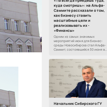
«Ты всегда приедешь туда,
куда смотришь»: на Альфа-
Саммите рассказали о том,
как бизнесу ставить
масштабные цели и
реализовывать их -
«Финансы»
Одним из самых значимых
мероприятий июня для бизнес-
среды Новосибирска стал Альфа-
Саммит, состоявшийся 30 июня в
новосибирском Центре культуры
«Победа». Его участниками
выступили эксперты,
Начальник Сибирского ГУ