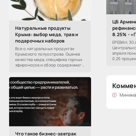
ЦБ Армени
рефинанси
Натуральные продукты
8.25% - «
Крыма: выбор меда, трав и
подарочных наборов
ЕРЕВАН, 30 
Центрально
Все о натуральных продуктах
апреля пон
Крымского полуострова. Оценка
0.25 процен
качества меда, специфика горных
8.25%, соо
эфироносов и обзор содержимого
подарочных наборов от
производителей.
Комме
Минимал
Что такое бизнес-завтрак