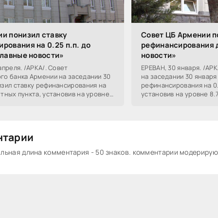
и понизил ставку
Совет ЦБ Армении п
рования на 0.25 п.п. до
рефинансирования д
Главные новости»
новости»
апреля. /АРКА/. Совет
ЕРЕВАН, 30 января. /АР
го банка Армении на заседании 30
на заседании 30 января
изил ставку рефинансирования на
рефинансирования на 0
тных пункта, установив на уровне
установив на уровне 8.
бщает пресс-служба
служба регулятора. Ре
нтарии
ьная длина комментария - 50 знаков. комментарии модериру