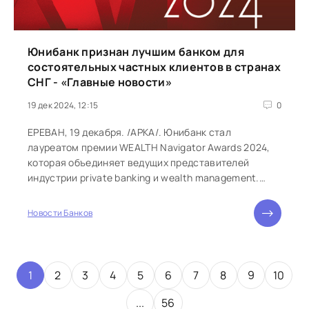
Юнибанк признан лучшим банком для
состоятельных частных клиентов в странах
СНГ - «Главные новости»
19 дек 2024, 12:15
0
ЕРЕВАН, 19 декабря. /АРКА/. Юнибанк стал
лауреатом премии WEALTH Navigator Awards 2024,
которая объединяет ведущих представителей
индустрии private banking и wealth management.
Юнибанк признан победителем в номинации...
Новости Банков
1
2
3
4
5
6
7
8
9
10
...
56