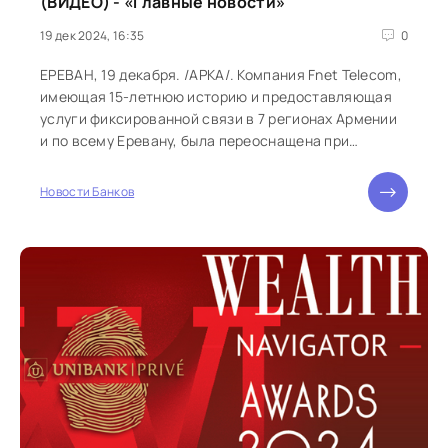
(ВИДЕО) - «Главные новости»
19 дек 2024, 16:35
0
ЕРЕВАН, 19 декабря. /АРКА/. Компания Fnet Telecom,
имеющая 15-летнюю историю и предоставляющая
услуги фиксированной связи в 7 регионах Армении
и по всему Еревану, была переоснащена при
поддержке своего партнера – компании «Акба
Лизинг», сообщает пресс-служба Акба банка. Это
Новости Банков
позволило гражданам