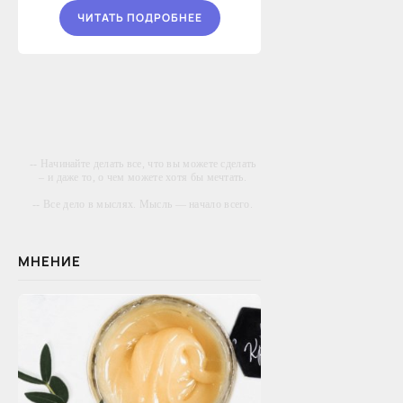
ЧИТАТЬ ПОДРОБНЕЕ
-- Начинайте делать все, что вы можете сделать
– и даже то, о чем можете хотя бы мечтать.
-- Все дело в мыслях. Мысль — начало всего.
И мыслями можно управлять. И поэтому
главное дело совершенствования: работать над
мыслями.
МНЕНИЕ
-- Идите уверенно по направлению к мечте.
Живите той жизнью, которую вы сами себе
придумали.
-- Самое большое богатство — это ум. Самая
большая нищета — глупость. Из всех страхов
самый пугающий — самолюбование.
-- Лучшее, что можно сделать с хорошим
советом, это пропустить его мимо ушей. Он