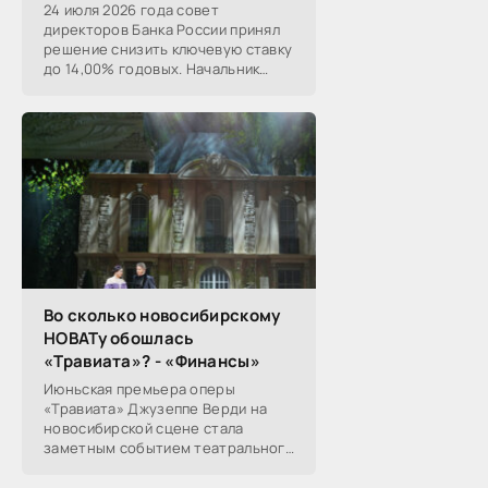
24 июля 2026 года совет
директоров Банка России принял
решение снизить ключевую ставку
до 14,00% годовых. Начальник
Сибирского ГУ Банка России
Николай Морев
прокомментировал...
Во сколько новосибирскому
НОВАТу обошлась
«Травиата»? - «Финансы»
Июньская премьера оперы
«Травиата» Джузеппе Верди на
новосибирской сцене стала
заметным событием театрального
сезона в Новосибирске.
Посетители НОВАТа, с которыми