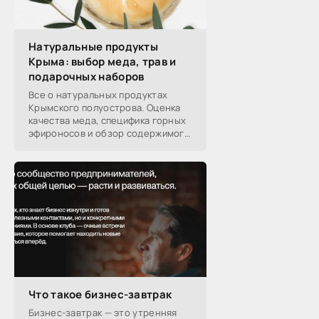
никогда не бывает полезен никому, кроме того,
кто его дал.
-- Люблю давать советы и очень не люблю,
Натуральные продукты
когда их дают мне.
Крыма: выбор меда, трав и
подарочных наборов
Все о натуральных продуктах
Крымского полуострова. Оценка
качества меда, специфика горных
эфироносов и обзор содержимого
подарочных наборов от
производителей.
Что такое бизнес-завтрак
Бизнес-завтрак — это утренняя