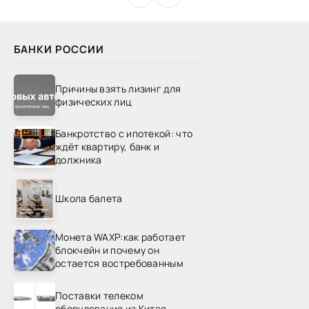
БАНКИ РОССИИ
Причины взять лизинг для
физических лиц
Банкротство с ипотекой: что
ждёт квартиру, банк и
должника
Школа балета
Монета WAXP:как работает
блокчейн и почему он
остается востребованным
Поставки телеком
оборудования из Китая