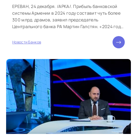
ЕРЕВАН, 24 декабря. /АРКА/. Прибыль банковской
системы Армении в 2024 году составит чуть более
300 млрд. драмов, заявил председатель
Центрального банка РА Мартин Галстян. «2024 год
можно охарактеризовать как год роста и
сохранения общего развития. Если посмотреть на
Новости Банков
показатели финансово-банковской