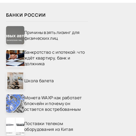
БАНКИ РОССИИ
Причины взять лизинг для
физических лиц
Банкротство с ипотекой: что
ждёт квартиру, банк и
должника
Школа балета
Монета WAXP:как работает
блокчейн и почему он
остается востребованным
Поставки телеком
оборудования из Китая