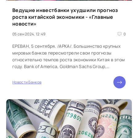
Ведущие инвестбанки ухудшили прогноз
роста китайской экономики - «Главные
новости»
05 сен 2024, 12:49
0
ЕРЕВАН, 5 сентября. /АРКА/. Большинство крупных
мировых банков пересмотрели свои прогнозы
относительно темпов роста экономики Китая в этом
году. Bank of America, Goldman Sachs Group,
JPMorgan Chase и ряд других ожидают, что
экономика Китая вырастет на 4,8%. В последующие
Новости Банков
два года, как считают