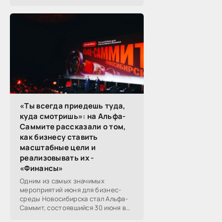
контрактов на оказание услуг по
предоставлению кредитов в
форме возобновляемой...
«Ты всегда приедешь туда,
куда смотришь»: на Альфа-
Саммите рассказали о том,
как бизнесу ставить
масштабные цели и
реализовывать их -
«Финансы»
Одним из самых значимых
мероприятий июня для бизнес-
среды Новосибирска стал Альфа-
Саммит, состоявшийся 30 июня в
новосибирском Центре культуры