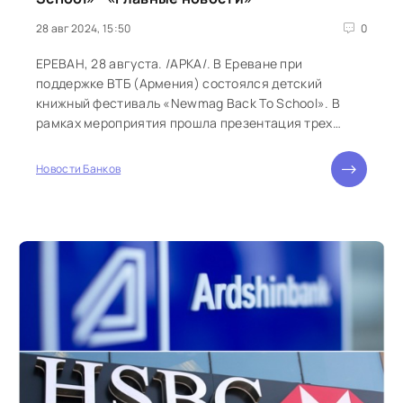
28 авг 2024, 15:50
0
ЕРЕВАН, 28 августа. /АРКА/. В Ереване при
поддержке ВТБ (Армения) состоялся детский
книжный фестиваль «Newmag Back To School». В
рамках мероприятия прошла презентация трех
новых детских книг издательства Newmag из серии
«Ераз». Банк также выступил финансовым
Новости Банков
партнером первого издания книги