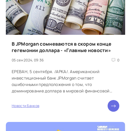
В JPMorgan сомневаются в скором конце
гегемонии доллара - «Главные новости»
05 сен 2024, 09:36
0
ЕРЕВАН, 5 сентября. /АРКА/. Американский
инвестиционный банк JPMorgan считает
ошибочными предположения о том, что
доминирование доллара в мировой финансовой
системе подходит к концу: по его мнению,
господство американской...
Новости Банков