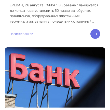
ЕРЕВАН, 26 августа. /АРКА/. В Ереване планируется
до конца года установить 50 новых автобусных
павильонов, оборудованных платежными
терминалами, заявил в понедельник столичный
вице-мэр Сурен Григорян. По его словам, первый из
модернизированных павильонов будет скоро
Новости Банков
размещен после мониторинга.