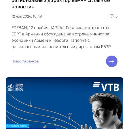
региональный директор ЕБРР - «Главные
новости»
12 ноя 2024, 10:49
0
ЕРЕВАН, 12 ноября. /АРКА/. Реализация проектов
ЕБРР в Армении обсуждена на встрече министра
экономики Армении Геворга Папояна с
региональным исполнительным директором ЕБРР
Элизабет Фалчетти и главой армянского офиса...
Новости Банков