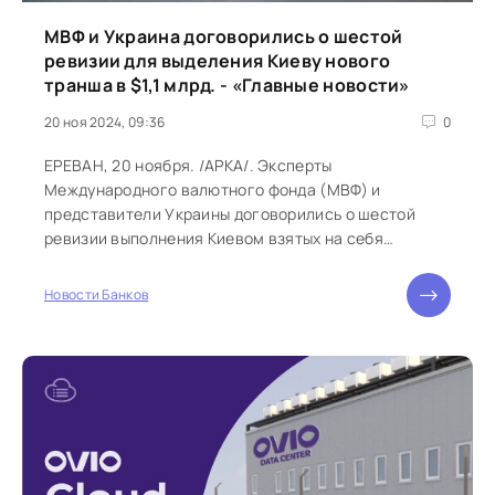
МВФ и Украина договорились о шестой
ревизии для выделения Киеву нового
транша в $1,1 млрд. - «Главные новости»
20 ноя 2024, 09:36
0
ЕРЕВАН, 20 ноября. /АРКА/. Эксперты
Международного валютного фонда (МВФ) и
представители Украины договорились о шестой
ревизии выполнения Киевом взятых на себя
обязательств, что позволит ему получить
очередной транш...
Новости Банков