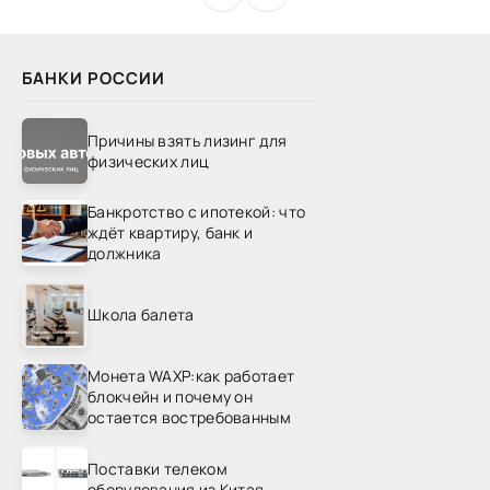
БАНКИ РОССИИ
Причины взять лизинг для
физических лиц
Банкротство с ипотекой: что
ждёт квартиру, банк и
должника
Школа балета
Монета WAXP:как работает
блокчейн и почему он
остается востребованным
Поставки телеком
оборудования из Китая