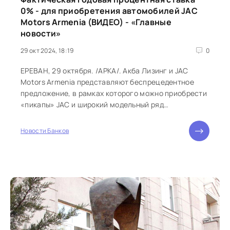
0% - для приобретения автомобилей JAC
Motors Armenia (ВИДЕО) - «Главные
новости»
29 окт 2024, 18:19
0
ЕРЕВАН, 29 октября. /АРКА/. Акба Лизинг и JAC
Motors Armenia представляют беспрецедентное
предложение, в рамках которого можно приобрести
«пикапы» JAC и широкий модельный ряд
автомобилей коммерческого класса со сроком
погашения 3 года, фактической годовой
Новости Банков
процентной ставкой 0%, бесплатной