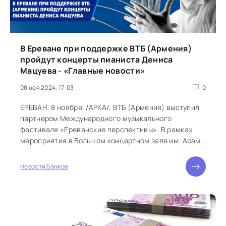
В Ереване при поддержке ВТБ (Армения)
пройдут концерты пианиста Дениса
Мацуева - «Главные новости»
08 ноя 2024, 17:03
0
ЕРЕВАН, 8 ноября. /АРКА/. ВТБ (Армения) выступил
партнером Международного музыкального
фестиваля «Ереванские перспективы». В рамках
мероприятия в Большом концертном зале им. Арама
Хачатуряна в Ереване состоятся концерты
известного российского пианиста Дениса Мацуева.
Новости Банков
8 ноября пройдет концерт