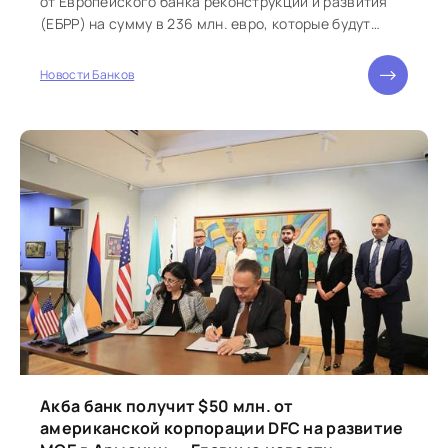
от Европейского банка реконструкции и развития
(ЕБРР) на сумму в 236 млн. евро, которые будут
направлены на строительство южного участка
автомобильной дороги Сисиан - Каджаран
Новости Банков
транспортного коридора
Акба банк получит $50 млн. от
американской корпорации DFC на развитие