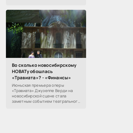
Сибирского ГУ Банка России
Николай Морев
прокомментировал...
Во сколько новосибирскому
НОВАТу обошлась
«Травиата»? - «Финансы»
Июньская премьера оперы
«Травиата» Джузеппе Верди на
новосибирской сцене стала
заметным событием театрального
сезона в Новосибирске.
Посетители НОВАТа, с которыми
поговорил «Континент Сибирь»,