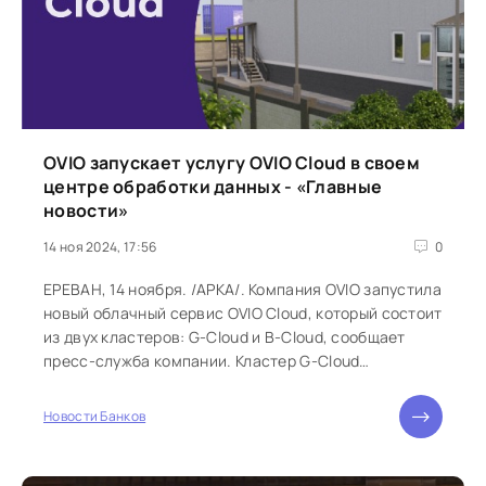
OVIO запускает услугу OVIO Cloud в своем
центре обработки данных - «Главные
новости»
14 ноя 2024, 17:56
0
ЕРЕВАН, 14 ноября. /АРКА/. Компания OVIO запустила
новый облачный сервис OVIO Cloud, который состоит
из двух кластеров: G-Cloud и B-Cloud, сообщает
пресс-служба компании. Кластер G-Cloud
предназначен для госсектора и включает в себя
функционал, предназначенный для нужд
Новости Банков
госорганов. Для бизнеса