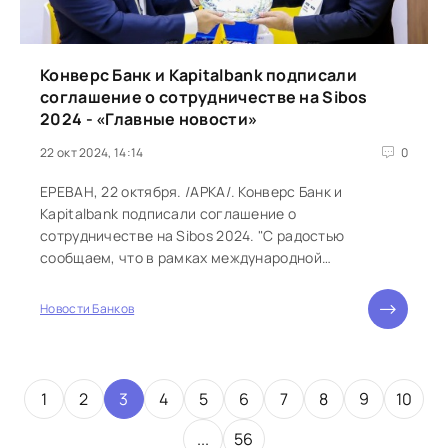
Конверс Банк и Kapitalbank подписали
соглашение о сотрудничестве на Sibos
2024 - «Главные новости»
22 окт 2024, 14:14
0
ЕРЕВАН, 22 октября. /АРКА/. Конверс Банк и
Kapitalbank подписали соглашение о
сотрудничестве на Sibos 2024. "С радостью
сообщаем, что в рамках международной
конференции Sibos 2024, проходящей в Пекине, ОАО
«Конверс...
Новости Банков
1
2
3
4
5
6
7
8
9
10
...
56