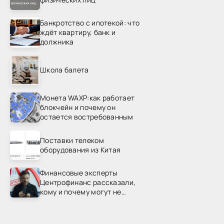
Банкротство с ипотекой: что
ждёт квартиру, банк и
должника
Школа балета
Монета WAXP:как работает
блокчейн и почему он
остается востребованным
Поставки телеком
оборудования из Китая
Финансовые эксперты
Центрофинанс рассказали,
кому и почему могут не
одобрить рефинансирование