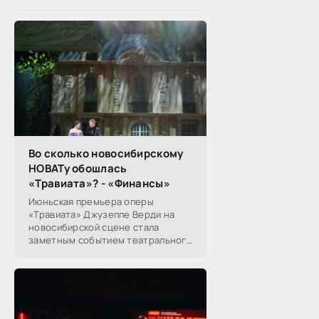
Во сколько новосибирскому
НОВАТу обошлась
«Травиата»? - «Финансы»
Июньская премьера оперы
«Травиата» Джузеппе Верди на
новосибирской сцене стала
заметным событием театрального
сезона в Новосибирске.
Посетители НОВАТа, с которыми
поговорил «Континент Сибирь»,