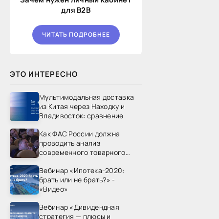
для B2B
ЧИТАТЬ ПОДРОБНЕЕ
ЭТО ИНТЕРЕСНО
Мультимодальная доставка
из Китая через Находку и
Владивосток: сравнение
Как ФАС России должна
проводить анализ
современного товарного
рынка? - «Видео - ФАС
Вебинар «Ипотека-2020:
России»
брать или не брать?» -
«Видео»
Вебинар «Дивидендная
стратегия — плюсы и