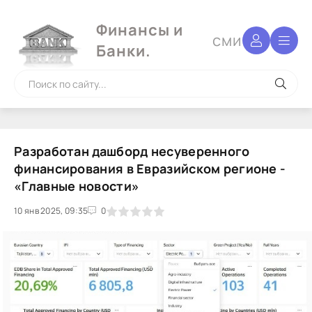
Финансы и
сми
Банки.
Разработан дашборд несуверенного
финансирования в Евразийском регионе -
«Главные новости»
10 янв 2025, 09:35
1
2
3
4
5
0