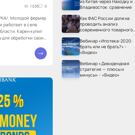
из Китая через Находку и
1 035
0
Владивосток: сравнение
АРКА/. Молодой фермер
Как ФАС России должна
проводить анализ
и работает в селе
современного товарного
бласти. Карен купил
рынка? - «Видео - ФАС
 для обработки своих
Вебинар «Ипотека-2020:
России»
жность выполнять
брать или не брать?» -
«Видео»
Вебинар «Дивидендная
стратегия — плюсы и
минусы» - «Видео»