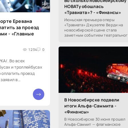
Во сколько новосибирскому
НОВАТу обошлась
«Травиата»? - «Финансы»
Июньская премьера оперы
порте Еревана
«Травиата» Джузеппе Верди на
атить за проезд
новосибирской сцене стала
ми - «Главные
заметным событием театральног
сезона в Новосибирске.
Посетители НОВАТа, с которыми
1 234
0
поговорил «Континент Сибирь»,
РКА/. Во всех
бусах и троллейбусах
 оплатить проезд
 заявил в
й вице-мэр Сурен
 в мэрии. По...
В Новосибирске подвели
итоги Альфа-Саммита -
«Финансы»
В Новосибирске 30 июня прошел
Альфа-Саммит — флагманское