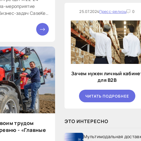
ла-мероприятие
25.07.2024
Пресс-релизы
0
бизнес-задач CaseKey
ряд главным
Зачем нужен личный кабине
для B2B
ЧИТАТЬ ПОДРОБНЕЕ
ЭТО ИНТЕРЕСНО
воим трудом
ревню - «Главные
Мультимодальная достав