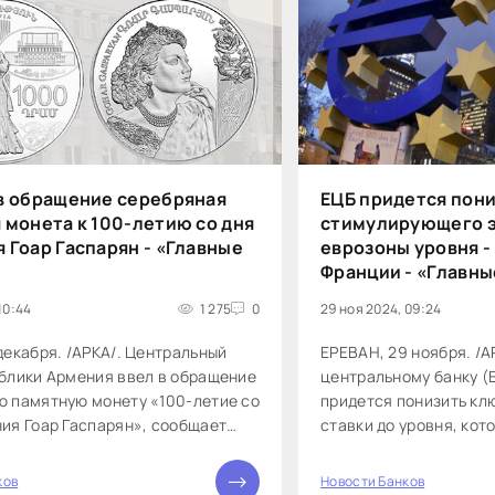
в обращение серебряная
ЕЦБ придется пони
 монета к 100-летию со дня
стимулирующего 
 Гоар Гаспарян - «Главные
еврозоны уровня -
»
Франции - «Главны
10:44
1 275
0
29 ноя 2024, 09:24
декабря. /АРКА/. Центральный
ЕРЕВАН, 29 ноября. /А
блики Армения ввел в обращение
центральному банку (
ю памятную монету «100-летие со
придется понизить кл
ия Гоар Гаспарян», сообщает
ставки до уровня, кот
ба регулятора. Гоар Гаспарян
стимулировать рост э
..
считает глава Банка Ф
ков
Новости Банков
0