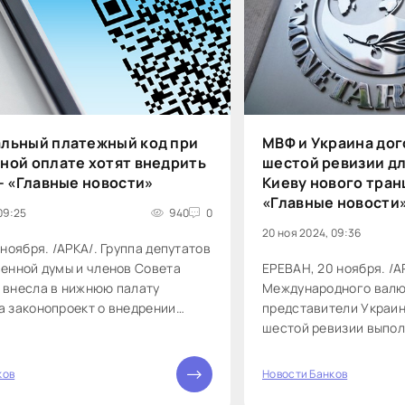
льный платежный код при
МВФ и Украина дог
ной оплате хотят внедрить
шестой ревизии д
 - «Главные новости»
Киеву нового транша
«Главные новости
09:25
940
0
20 ноя 2024, 09:36
 ноября. /АРКА/. Группа депутатов
енной думы и членов Совета
ЕРЕВАН, 20 ноября. /А
 внесла в нижнюю палату
Международного валю
 законопроект о внедрении
представители Украин
ьного платежного QR-кода при
шестой ревизии выпол
езналичном порядке...
на себя обязательств,
получить очередной тр
ков
Новости Банков
0