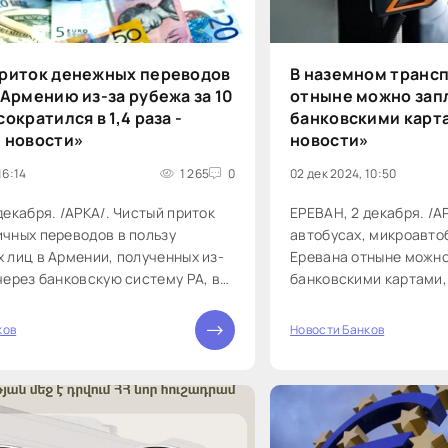
риток денежных переводов
В наземном транс
 Армению из-за рубежа за 10
отныне можно запл
ократился в 1,4 раза -
банковскими карта
 новости»
новости»
16:14
1 265
0
02 дек 2024, 10:50
декабря. /АРКА/. Чистый приток
ЕРЕВАН, 2 декабря. /А
чных переводов в пользу
автобусах, микроавто
 лиц в Армении, полученных из-
Еревана отныне можно
через банковскую систему РА, в
банковскими картами,
ябре 2024 года составил $1,03
понедельник столичны
в $1,45...
Григорян на совещании
ков
Новости Банков
0