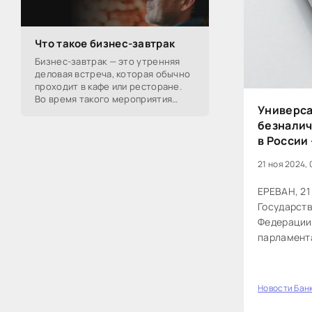
Что такое бизнес-завтрак
Бизнес-завтрак — это утренняя
деловая встреча, которая обычно
проходит в кафе или ресторане.
Во время такого мероприятия
Универса
участники обсуждают
безналич
профессиональные вопросы,
обмениваются полезной
в России
21 ноя 2024, 
ЕРЕВАН, 21
Государств
Федерации
парламента
универсал
оплате в б
Новости Бан
100