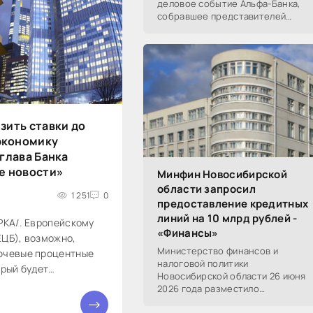
деловое событие Альфа-Банка,
собравшее представителей
среднего и крупного бизнеса из
реального, технологического,
финансового и других
зить ставки до
экономику
 глава Банка
е новости»
Минфин Новосибирской
области запросил
1 251
0
предоставление кредитных
линий на 10 млрд рублей -
РКА/. Европейскому
«Финансы»
ЕЦБ), возможно,
Министерство финансов и
ючевые процентные
налоговой политики
орый будет
Новосибирской области 26 июня
кономики еврозоны,
2026 года разместило
ранции...
информацию о проведении 14