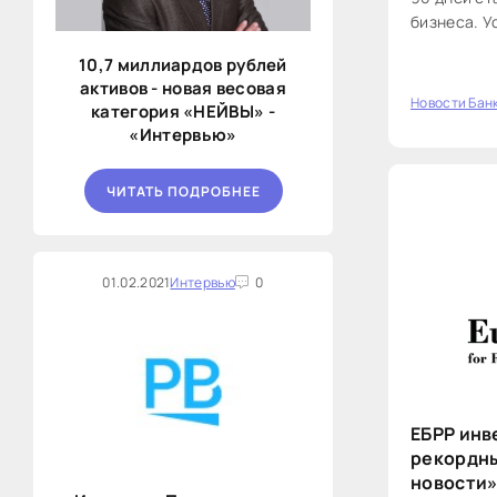
бизнеса. У
«Новый пар
10,7 миллиардов рублей
предприяти
активов - новая весовая
Новости Бан
категория «НЕЙВЫ» -
40
«Интервью»
ЧИТАТЬ ПОДРОБНЕЕ
01.02.2021
Интервью
0
ЕБРР инв
рекордны
новости