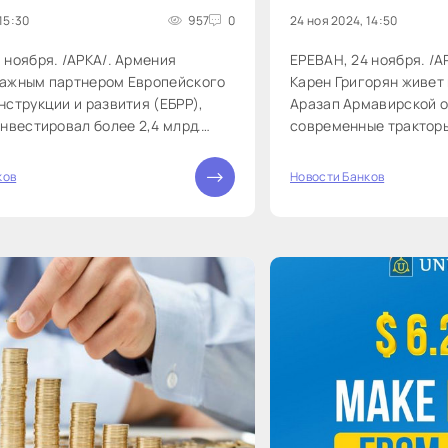
15:30
957
0
24 ноя 2024, 14:50
 ноября. /АРКА/. Армения
ЕРЕВАН, 24 ноября. /
важным партнером Европейского
Карен Григорян живет 
нструкции и развития (ЕБРР),
Аразап Армавирской о
инвестировал более 2,4 млрд.
современные тракторы
 проектов, заявила управляющий
полей, получив возмо
БРР по Турции...
работу...
ков
Новости Банков
0