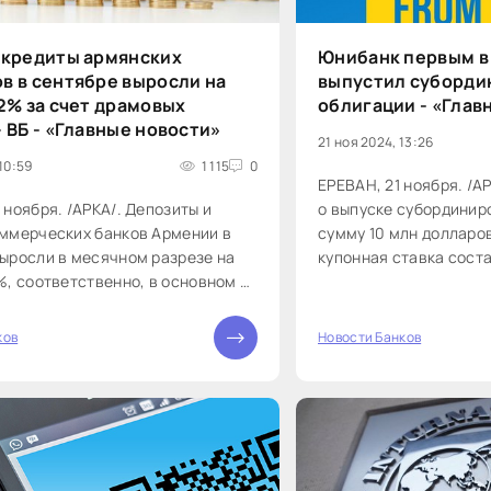
 кредиты армянских
Юнибанк первым в
в в сентябре выросли на
выпустил суборд
,2% за счет драмовых
облигации - «Глав
– ВБ - «Главные новости»
21 ноя 2024, 13:26
10:59
1 115
0
ЕРЕВАН, 21 ноября. /А
 ноября. /АРКА/. Депозиты и
о выпуске субординир
оммерческих банков Армении в
сумму 10 млн долларо
ыросли в месячном разрезе на
купонная ставка сост
%, соответственно, в основном за
обращения облигаций 
тв, деноминированных в драмах.
доход будет выплачива
ворится...
ков
Новости Банков
0