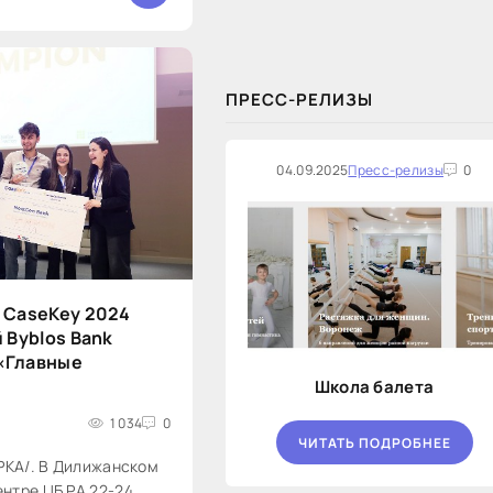
закупок на оказание финансовых
услуг по предоставлению
Новосибирской...
ПРЕСС-РЕЛИЗЫ
04.09.2025
Пресс-релизы
0
 CaseKey 2024
 Byblos Bank
 «Главные
Школа балета
1 034
0
ЧИТАТЬ ПОДРОБНЕЕ
АРКА/. В Дилижанском
нтре ЦБ РА 22-24