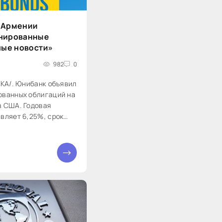
 Армении
инированные
ные новости»
982
0
РКА/. Юнибанк объявил
ованных облигаций на
в США. Годовая
авляет 6,25%, срок
— 7 лет. Купонный
ться...