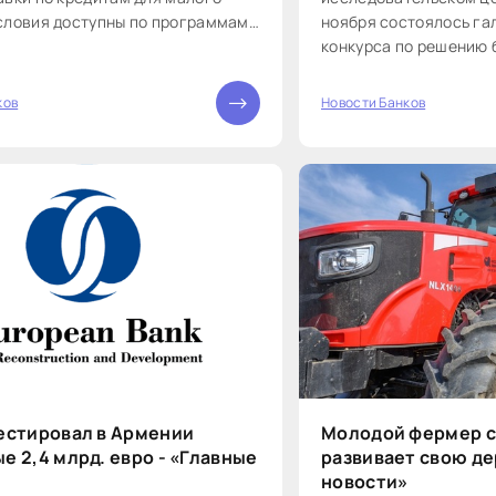
словия доступны по программам
ноября состоялось га
тнер» и «Экспресс» для
конкурса по решению 
й розничной...
2024. Второй год под
спонсором конкурса...
ков
Новости Банков
0
естировал в Армении
Молодой фермер с
е 2,4 млрд. евро - «Главные
развивает свою де
»
новости»