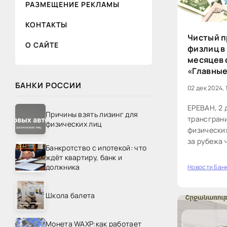
РАЗМЕЩЕНИЕ РЕКЛАМЫ
КОНТАКТЫ
Чистый п
О САЙТЕ
физлиц в
месяцев с
«Главные
БАНКИ РОССИИ
02 дек 2024, 
ЕРЕВАН, 2 
Причины взять лизинг для
трансграни
физических лиц
физических
за рубежа 
Банкротство с ипотекой: что
январе-окт
ждёт квартиру, банк и
млрд. проти
должника
Новости Бан
0
Школа балета
Монета WAXP:как работает