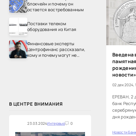
блокчейн и почему он
остается востребованным
Поставки телеком
оборудования из Китая
Финансовые эксперты
Центрофинанс рассказали,
Введена 
кому и почему могут не
одобрить рефинансирование
памятная
рождения
новости
02 дек 2024, 
ЕРЕВАН, 2 
банк Респу
В ЦЕНТРЕ ВНИМАНИЯ
серебряну
дня рожден
пресс-служ
23.03.2024
Интервью
0
(1924–2007.
Новости Бан
0