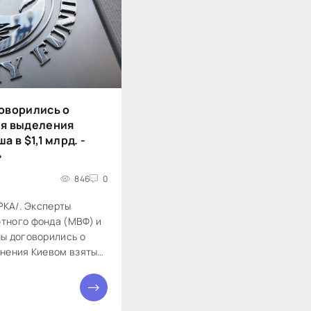
оворились о
ля выделения
 в $1,1 млрд. -
»
846
0
РКА/. Эксперты
тного фонда (МВФ) и
ы договорились о
нения Киевом взятых
 что позволит ему
анш...