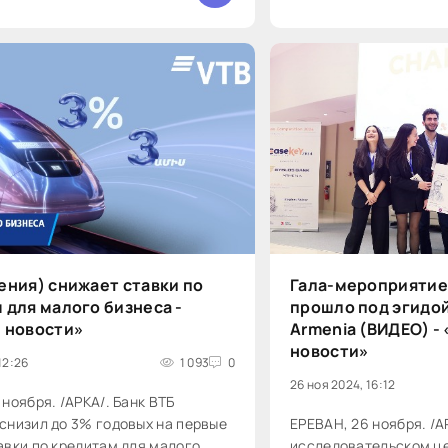
ения) снижает ставки по
Гала-мероприятие
 для малого бизнеса -
прошло под эгидой
 новости»
Armenia (ВИДЕО) -
новости»
12:26
1 093
0
26 ноя 2024, 16:12
 ноября. /АРКА/. Банк ВТБ
снизил до 3% годовых на первые
ЕРЕВАН, 26 ноября. /
авки по кредитам для малого
исследовательском це