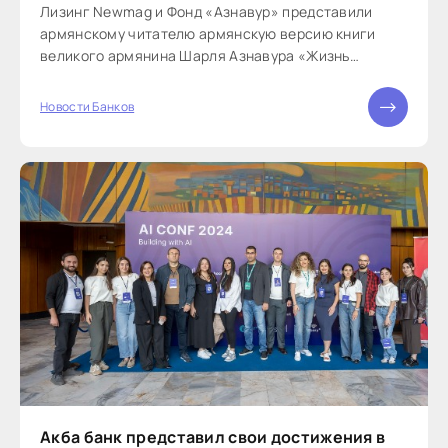
Лизинг Newmag и Фонд «Азнавур» представили
армянскому читателю ​​армянскую версию книги
великого армянина Шарля Азнавура «Жизнь
глазами Шарля». В книгу вошли отрывки...
Новости Банков
Акба банк представил свои достижения в