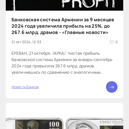
Банковская система Армении за 9 месяцев
2024 года увеличила прибыль на 25%, до
267.6 млрд. драмов - «Главные новости»
21 окт 2024, 12:53
0
ЕРЕВАН, 21 октября. /АРКА/. Чистая прибыль
банковской системы Армении за январь-сентябрь
2024 года превысила 267.6 млрд. драмов,
увеличившись по сравнению с аналогичным
периодом прошлого года на 25%. Об этом
свидетельствуют...
Новости Банков