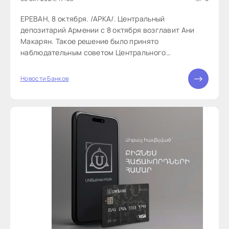
ЕРЕВАН, 8 октября. /АРКА/. Центральный
депозитарий Армении с 8 октября возглавит Ани
Макарян. Такое решение было принято
наблюдательным советом Центрального
депозитария Армении (ЦДА), сообщает пресс-
служба ведомства. Макарян...
Новости Банков