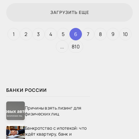
ЗАГРУЗИТЬ ЕЩЕ
1
2
3
4
5
6
7
8
9
10
...
810
БАНКИ РОССИИ
Причины взять лизинг для
физических лиц
Банкротство с ипотекой: что
ждёт квартиру, банк и