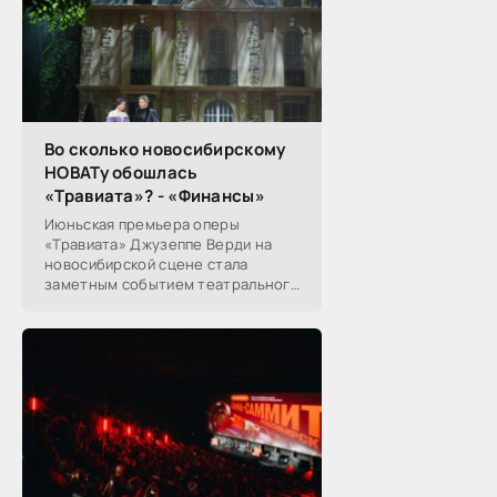
Во сколько новосибирскому
НОВАТу обошлась
«Травиата»? - «Финансы»
Июньская премьера оперы
«Травиата» Джузеппе Верди на
новосибирской сцене стала
заметным событием театрального
сезона в Новосибирске.
Посетители НОВАТа, с которыми
поговорил «Континент Сибирь»,