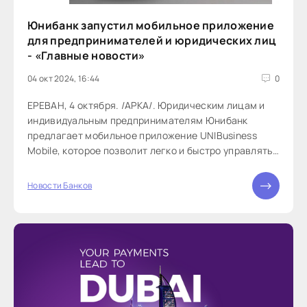
Юнибанк запустил мобильное приложение
для предпринимателей и юридических лиц
- «Главные новости»
04 окт 2024, 16:44
0
ЕРЕВАН, 4 октября. /АРКА/. Юридическим лицам и
индивидуальным предпринимателям Юнибанк
предлагает мобильное приложение UNIBusiness
Mobile, которое позволит легко и быстро управлять
бизнесом из любой точки мира. Об этом сообщает
пресс-служба банка. В приложении предусмотрен
Новости Банков
широкий функционал для