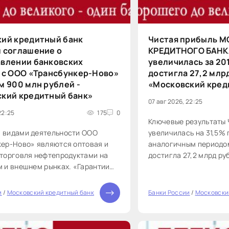
ий кредитный банк
Чистая прибыль 
 соглашение о
КРЕДИТНОГО БАНК
влении банковских
увеличилась за 201
 с ООО «Трансбункер-Ново»
достигла 27,2 млр
м 900 млн рублей -
«Московский кред
кий кредитный банк»
07 авг 2026, 22:25
22:25
175
0
Ключевые результаты 
 видами деятельности ООО
увеличилась на 31,5%
кер-Ново» являются оптовая и
аналогичным периодом
 торговля нефтепродуктами на
достигла 27,2 млрд руб
 и внешнем рынках. «Гарантии
Рентабельность собст
лят ООО „Трансбункер-Ново“
выросла до 19,9%2 по 
 оборотный капитал при
годом ранее. Рентабе
и
/
Московский кредитный банк
Банки России
/
Московски
0
ении операционной деятельности
составила 1,4% по сра
ть возможности по