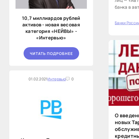
лиц — «Авт
банка в а
интернет-б
10,7 миллиардов рублей
могут раз
Банки Росси
активов - новая весовая
0
средства и
категория «НЕЙВЫ» -
овернайт —
«Интервью»
ЧИТАТЬ ПОДРОБНЕЕ
01.02.2021
Интервью
0
О введен
новых Та
обслужив
кредитны