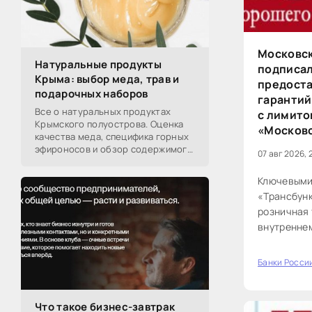
Московск
Натуральные продукты
подписал
Крыма: выбор меда, трав и
предоста
подарочных наборов
гарантий
Все о натуральных продуктах
с лимито
Крымского полуострова. Оценка
«Московс
качества меда, специфика горных
эфироносов и обзор содержимого
07 авг 2026, 
подарочных наборов от
производителей.
Ключевыми
«Трансбун
розничная
внутреннем
МКБ позво
восполнить
Банки Росси
0
осуществл
и расшири
Что такое бизнес-завтрак