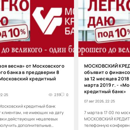
воя весна» от Московского
МОСКОВСКИЙ КРЕ
го банка в преддверии 8
объявит о финансо
«Московский кредитный
за 12 месяцев 2018
марта 2019 г. - «М
кредитный банк»
22:25
239
0
07 авг 2026, 22:25
Московский кредитный банк
 клиентам, не имеющих на дату
7 марта в 17:00 по мо
явки действующих нецелевых
МОСКОВСКИЙ КРЕДИТН
получить дополнительные
телефонную конферен