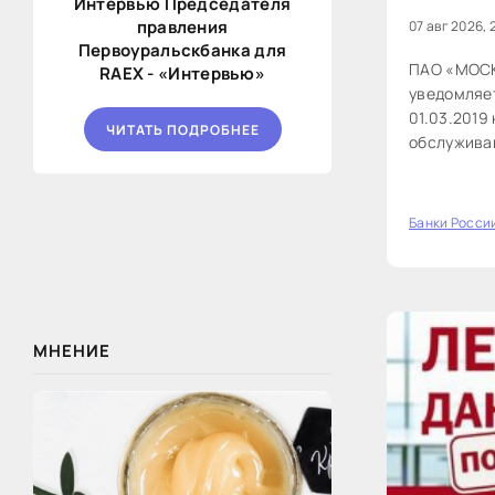
Интервью Председателя
правления
07 авг 2026, 
Первоуральскбанка для
ПАО «МОС
RAEX - «Интервью»
уведомляет
01.03.2019
ЧИТАТЬ ПОДРОБНЕЕ
обслужива
220 от 14.
размещены 
Депозитар
Банки Росси
0
МНЕНИЕ