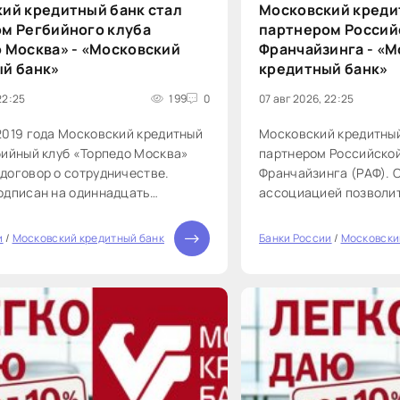
ий кредитный банк стал
Московский креди
м Регбийного клуба
партнером Россий
 Москва» - «Московский
Франчайзинга - «
й банк»
кредитный банк»
22:25
199
0
07 авг 2026, 22:25
2019 года Московский кредитный
Московский кредитный
бийный клуб «Торпедо Москва»
партнером Российско
договор о сотрудничестве.
Франчайзинга (РАФ). 
одписан на одиннадцать
ассоциацией позволи
осковский кредитный банк стал
предлагать финансов
спонсором регбийного клуба
предпринимателям и 
и
/
Московский кредитный банк
Банки России
/
Московски
0
. Спонсорство подразумевает
рассматривающим для
ние статуса и средств
франчайзинговом бизн
участвовать в