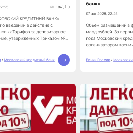
банк»
22:25
184
0
07 авг 2026, 22:25
КОВСКИЙ КРЕДИТНЫЙ БАНК»
 о введении в действие с
Объем размещений в ф
 новых Тарифов за депозитарное
млрд рублей. За первы
ние, утвержденных Приказом №
года Московский кред
02.2019 г. Новые Тарифы
организатором восьми
на сайте Банка в разделе
сумму 80 млрд рублей.
ное обслуживание.
долгового капитала я
и
/
Московский кредитный банк
Банки России
/
Московски
0
приоритетных направл
году МКБ выступил