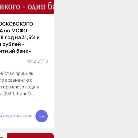
МОСКОВСКОГО
А по МСФО
8 год на 31,5% и
д рублей -
итный банк»
212
0
Чистая прибыль
 по сравнению с
 прошлого года и
. ($391,9 млн1).
венного капитала
сравнению с 17,8%
льность активов
й кредитный банк
внению с 1,2% на