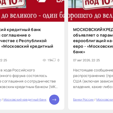
ий кредитный банк
МОСКОВСКИЙ КРЕ
 соглашение о
объявляет о пара
честве с Республикой
еврооблигаций на
- «Московский кредитный
евро - «Московск
банк»
22:25
194
0
07 авг 2026, 22:25
 в ходе Российского
Настоящее сообщение
онного форума состоялось
распространению (пря
е соглашения о сотрудничестве
США (включая зависи
ковским кредитным банком (МКБ)
владения, какие-либо
ьством Республики Бурятия.
Штатов Америки и Окр
 соглашения, которое было
Австралии или Японии
и
/
Московский кредитный банк
Банки России
/
Московски
0
Главой Республики Бурятия
сообщение не предста
Самбуевичем Цыденовым и
предложение или при