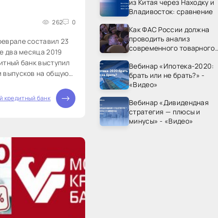
из Китая через Находку и
Владивосток: сравнение
262
0
Как ФАС России должна
проводить анализ
еврале составил 23
современного товарного
е два месяца 2019
рынка? - «Видео - ФАС
итный банк выступил
Вебинар «Ипотека-2020:
России»
 выпусков на общую
брать или не брать?» -
 Работа на рынке
«Видео»
вляется одним из
й кредитный банк
Вебинар «Дивидендная
ений банка. В 2018
стратегия — плюсы и
минусы» - «Видео»