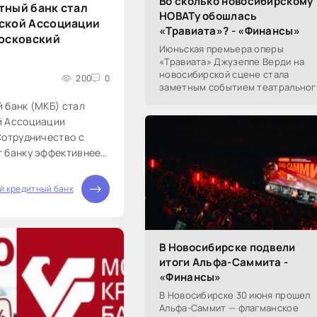
Во сколько новосибирскому
тный банк стал
НОВАТу обошлась
ской Ассоциации
«Травиата»? - «Финансы»
Московский
Июньская премьера оперы
«Травиата» Джузеппе Верди на
новосибирской сцене стала
200
0
заметным событием театральног
сезона в Новосибирске.
 банк (МКБ) стал
Посетители НОВАТа, с которыми
й Ассоциации
поговорил «Континент Сибирь»,
Сотрудничество с
т банку эффективнее
ые решения
компаниям,
й кредитный банк
 себя развитие во
есе. МКБ будет
В Новосибирске подвели
итоги Альфа-Саммита -
«Финансы»
В Новосибирске 30 июня прошел
Альфа-Саммит — флагманское