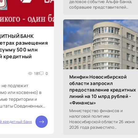
деловое событие Альфа-Банка,
собравшее представителей
среднего и крупного бизнеса из
реального, технологического,
финансового и других
ДИТНЫЙ БАНК
метрах размещения
 сумму 500 млн
ий кредитный
181
0
Минфин Новосибирской
области запросил
 не подлежит
предоставление кредитных
мо или косвенно) в
линий на 10 млрд рублей -
мые территории и
«Финансы»
 штаты Соединенных
Министерство финансов и
уг Колумбию), Канаде,
налоговой политики
. настоящее
й кредитный банк
Новосибирской области 26 июня
вляет собой
2026 года разместило
глашение направлять
информацию о проведении 14