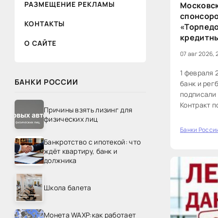
РАЗМЕЩЕНИЕ РЕКЛАМЫ
Московск
спонсоро
КОНТАКТЫ
«Торпедо
кредитны
О САЙТЕ
07 авг 2026, 
1 февраля 
БАНКИ РОССИИ
банк и рег
подписали 
Контракт п
Причины взять лизинг для
месяцев. М
физических лиц
титульным 
Банки Росси
40
«Торпедо»
Банкротство с ипотекой: что
использова
ждёт квартиру, банк и
должника
Школа балета
Монета WAXP:как работает