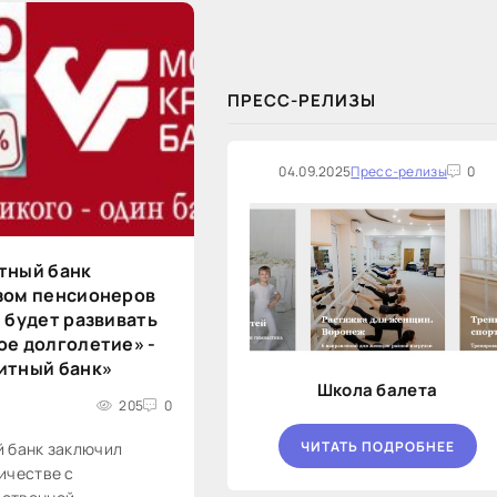
закупок на оказание финансовых
услуг по предоставлению
Новосибирской...
ПРЕСС-РЕЛИЗЫ
04.09.2025
Пресс-релизы
0
тный банк
зом пенсионеров
 будет развивать
ое долголетие» -
итный банк»
Школа балета
205
0
ЧИТАТЬ ПОДРОБНЕЕ
 банк заключил
ичестве с