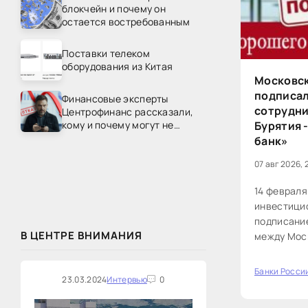
блокчейн и почему он
остается востребованным
Поставки телеком
оборудования из Китая
Московск
подписал
Финансовые эксперты
сотрудни
Центрофинанс рассказали,
кому и почему могут не
Бурятия 
одобрить рефинансирование
банк»
07 авг 2026, 
14 февраля
инвестици
подписани
В ЦЕНТРЕ ВНИМАНИЯ
между Мос
и Правител
Предметом
Банки Росси
0
23.03.2024
Интервью
0
подписано 
Алексеем 