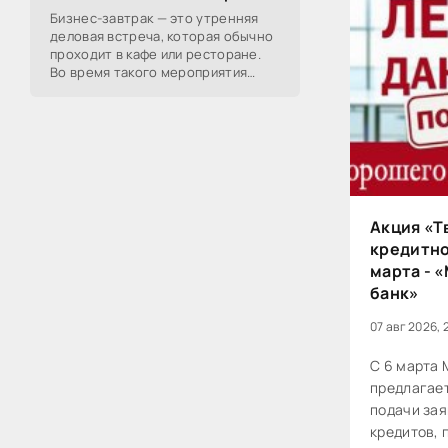
Бизнес-завтрак — это утренняя
деловая встреча, которая обычно
проходит в кафе или ресторане.
Во время такого мероприятия
участники обсуждают
профессиональные вопросы,
обмениваются полезной
Акция «Т
кредитно
марта - 
банк»
07 авг 2026, 
С 6 марта 
предлагает
подачи за
кредитов, 