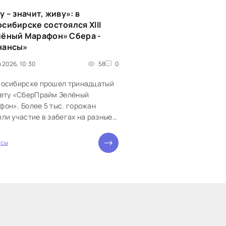
у – значит, живу»: в
сибирске состоялся XIII
лёный Марафон» Сбера -
нансы»
 2026, 10:30
58
0
восибирске прошел тринадцатый
чету «СберПрайм Зелёный
он». Более 5 тыс. горожан
ли участие в забегах на разные
нции. Впервые в городе в...
нсы