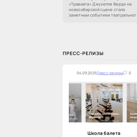
«Травиата» Джузеппе Верди на
новосибирской сцене стала
заметным событием театральног
сезона в Новосибирске.
Посетители НОВАТа, с которыми
поговорил «Континент Сибирь»,
ПРЕСС-РЕЛИЗЫ
04.09.2025
Пресс-релизы
0
Школа балета