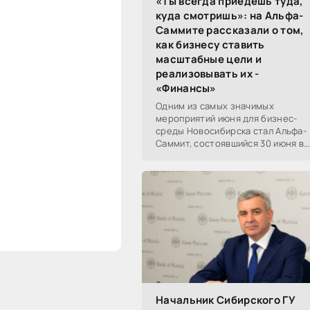
«Ты всегда приедешь туда,
куда смотришь»: на Альфа-
Саммите рассказали о том,
как бизнесу ставить
масштабные цели и
реализовывать их -
«Финансы»
Одним из самых значимых
мероприятий июня для бизнес-
среды Новосибирска стал Альфа-
Саммит, состоявшийся 30 июня в
новосибирском Центре культуры
«Победа». Его участниками
выступили эксперты,
Начальник Сибирского ГУ