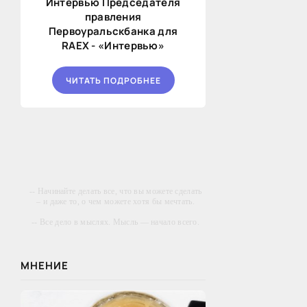
Интервью Председателя
правления
Первоуральскбанка для
RAEX - «Интервью»
ЧИТАТЬ ПОДРОБНЕЕ
-- Начинайте делать все, что вы можете сделать
– и даже то, о чем можете хотя бы мечтать.
-- Все дело в мыслях. Мысль — начало всего.
И мыслями можно управлять. И поэтому
главное дело совершенствования: работать над
мыслями.
МНЕНИЕ
-- Идите уверенно по направлению к мечте.
Живите той жизнью, которую вы сами себе
придумали.