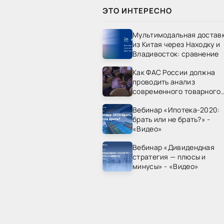
ЭТО ИНТЕРЕСНО
Мультимодальная достав
из Китая через Находку и
Владивосток: сравнение
Как ФАС России должна
проводить анализ
современного товарного
рынка? - «Видео - ФАС
Вебинар «Ипотека-2020:
России»
брать или не брать?» -
«Видео»
Вебинар «Дивидендная
стратегия — плюсы и
минусы» - «Видео»