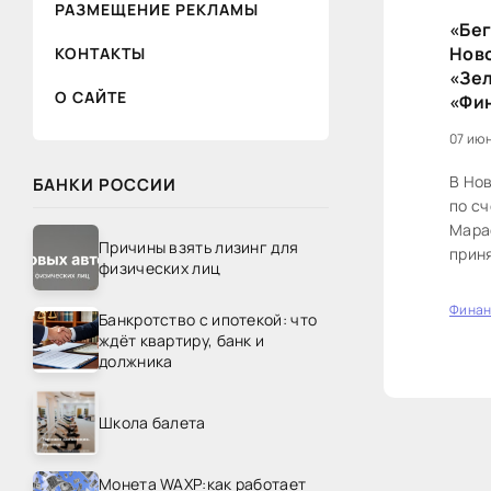
РАЗМЕЩЕНИЕ РЕКЛАМЫ
«Бег
Ново
КОНТАКТЫ
«Зе
О САЙТЕ
«Фи
07 июн
В Но
БАНКИ РОССИИ
по с
Мараф
Причины взять лизинг для
приня
физических лиц
диста
Фина
Банкротство с ипотекой: что
0
ждёт квартиру, банк и
должника
Школа балета
Монета WAXP:как работает