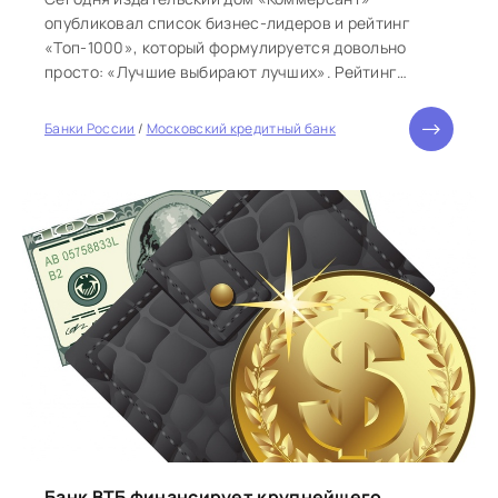
опубликовал список бизнес-лидеров и рейтинг
«Топ-1000», который формулируется довольно
просто: «Лучшие выбирают лучших». Рейтинг
«Топ-1000 российских менеджеров» публикуется
ежегодно в течение 19 лет и является
Банки России
/
Московский кредитный банк
инструментом объективной оценки
профессиональной
Банк ВТБ финансирует крупнейшего