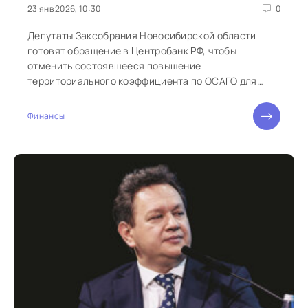
23 янв 2026, 10:30
0
Депутаты Заксобрания Новосибирской области
готовят обращение в Центробанк РФ, чтобы
отменить состоявшееся повышение
территориального коэффициента по ОСАГО для
региона, следствием которого является рост
стоимости...
Финансы