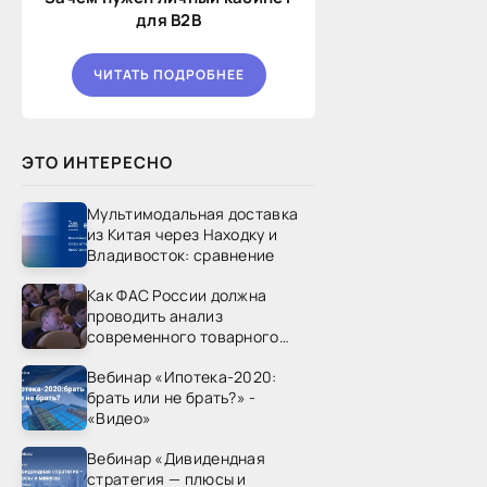
для B2B
ЧИТАТЬ ПОДРОБНЕЕ
ЭТО ИНТЕРЕСНО
Мультимодальная доставка
из Китая через Находку и
Владивосток: сравнение
Как ФАС России должна
проводить анализ
современного товарного
рынка? - «Видео - ФАС
Вебинар «Ипотека-2020:
России»
брать или не брать?» -
«Видео»
Вебинар «Дивидендная
стратегия — плюсы и