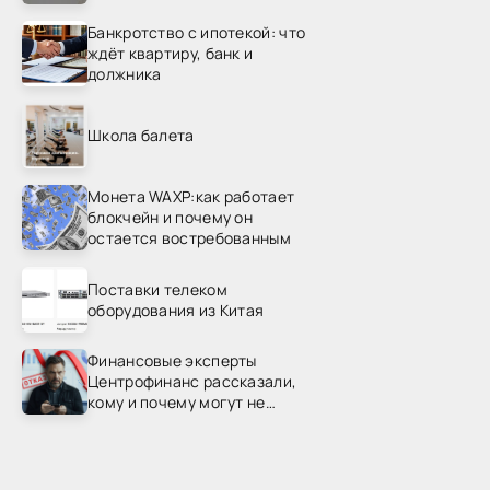
Банкротство с ипотекой: что
ждёт квартиру, банк и
должника
Школа балета
Монета WAXP:как работает
блокчейн и почему он
остается востребованным
Поставки телеком
оборудования из Китая
Финансовые эксперты
Центрофинанс рассказали,
кому и почему могут не
одобрить рефинансирование