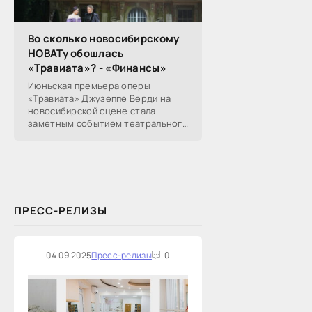
Во сколько новосибирскому
НОВАТу обошлась
«Травиата»? - «Финансы»
Июньская премьера оперы
«Травиата» Джузеппе Верди на
новосибирской сцене стала
заметным событием театрального
сезона в Новосибирске.
Посетители НОВАТа, с которыми
поговорил «Континент Сибирь»,
ПРЕСС-РЕЛИЗЫ
04.09.2025
Пресс-релизы
0