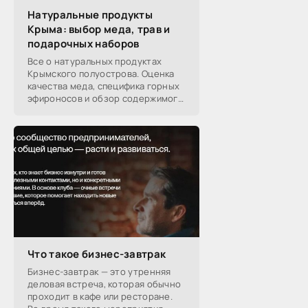
-- Люблю давать советы и очень не люблю,
Натуральные продукты
когда их дают мне.
Крыма: выбор меда, трав и
подарочных наборов
Все о натуральных продуктах
Крымского полуострова. Оценка
качества меда, специфика горных
эфироносов и обзор содержимого
подарочных наборов от
производителей.
Что такое бизнес-завтрак
Бизнес-завтрак — это утренняя
деловая встреча, которая обычно
проходит в кафе или ресторане.