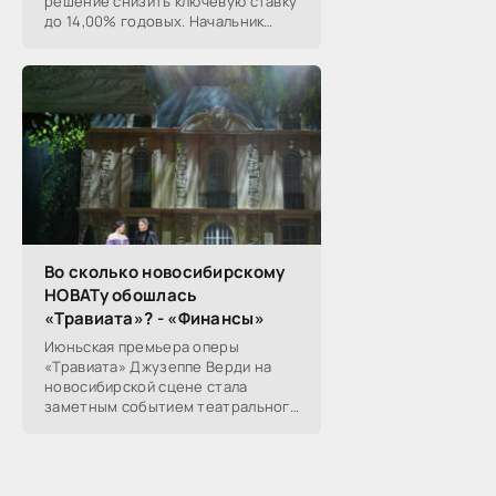
решение снизить ключевую ставку
до 14,00% годовых. Начальник
Сибирского ГУ Банка России
Николай Морев
прокомментировал...
Во сколько новосибирскому
НОВАТу обошлась
«Травиата»? - «Финансы»
Июньская премьера оперы
«Травиата» Джузеппе Верди на
новосибирской сцене стала
заметным событием театрального
сезона в Новосибирске.
Посетители НОВАТа, с которыми
поговорил «Континент Сибирь»,