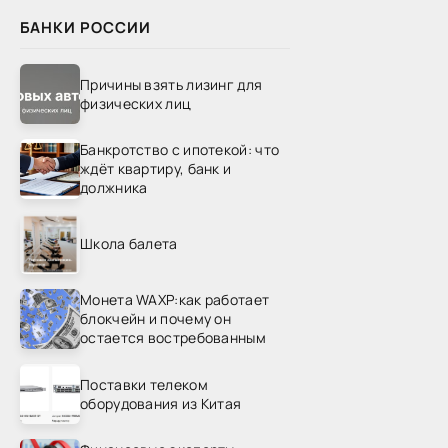
БАНКИ РОССИИ
Причины взять лизинг для
физических лиц
Банкротство с ипотекой: что
ждёт квартиру, банк и
должника
Школа балета
Монета WAXP:как работает
блокчейн и почему он
остается востребованным
Поставки телеком
оборудования из Китая