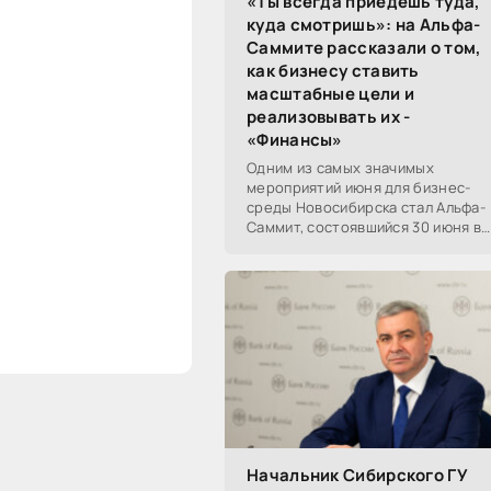
«Ты всегда приедешь туда,
куда смотришь»: на Альфа-
Саммите рассказали о том,
как бизнесу ставить
масштабные цели и
реализовывать их -
«Финансы»
Одним из самых значимых
мероприятий июня для бизнес-
среды Новосибирска стал Альфа-
Саммит, состоявшийся 30 июня в
новосибирском Центре культуры
«Победа». Его участниками
выступили эксперты,
Начальник Сибирского ГУ