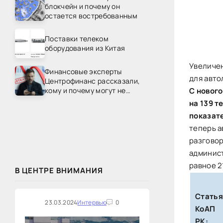
блокчейн и почему он
остается востребованным
Поставки телеком
оборудования из Китая
Увеличен
Финансовые эксперты
для авт
Центрофинанс рассказали,
кому и почему могут не
С нового
одобрить рефинансирование
на 139 т
показате
теперь а
разговор
админист
равное 2
В ЦЕНТРЕ ВНИМАНИЯ
Статья
23.03.2024
Интервью
0
КоАП
РК: