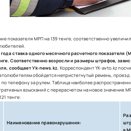
ие показателя МРП на 139 тенге, соответственно увеличи
олюбителей.
 года ставка одного месячного расчетного показателя (
енге. Соответственно возросли и размеры штрафов, завис
ля, сообщает Уk-news.kz.
Корреспондент
YK-avto.kz
посчи
втолюбителям обойдется непристегнутый ремень, проезд 
 по телефону за рулем.
Таблица наиболее распространенн
ративных взысканий с перерасчетом на новое значение МРП
121 тенге:
Ра
Наименование правонарушения:
шт
в М