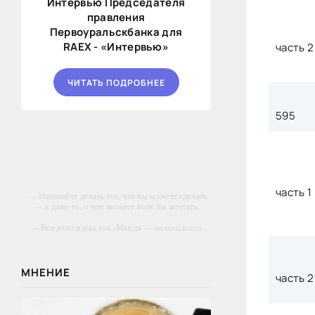
Интервью Председателя
правления
Первоуральскбанка для
RAEX - «Интервью»
часть 2
ЧИТАТЬ ПОДРОБНЕЕ
595
часть 1
-- Начинайте делать все, что вы можете сделать
– и даже то, о чем можете хотя бы мечтать.
-- Все дело в мыслях. Мысль — начало всего.
И мыслями можно управлять. И поэтому
главное дело совершенствования: работать над
мыслями.
МНЕНИЕ
часть 2
-- Идите уверенно по направлению к мечте.
Живите той жизнью, которую вы сами себе
придумали.