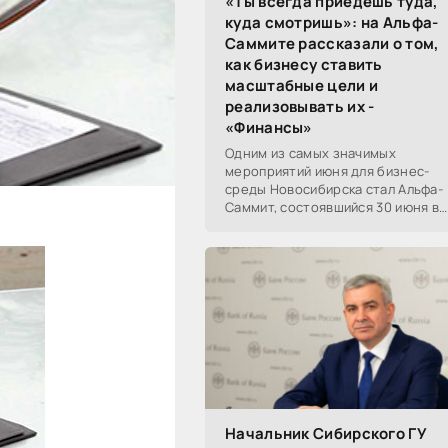
«Ты всегда приедешь туда,
куда смотришь»: на Альфа-
Саммите рассказали о том,
как бизнесу ставить
масштабные цели и
реализовывать их -
«Финансы»
Одним из самых значимых
мероприятий июня для бизнес-
среды Новосибирска стал Альфа-
Саммит, состоявшийся 30 июня в
новосибирском Центре культуры
«Победа». Его участниками
выступили эксперты,
Начальник Сибирского ГУ