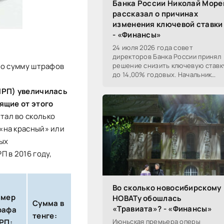
Банка России Николай Море
рассказал о причинах
изменения ключевой ставки
- «Финансы»
24 июля 2026 года совет
директоров Банка России принял
ло сумму штрафов
решение снизить ключевую ставк
до 14,00% годовых. Начальник
Сибирского ГУ Банка России
МРП) увеличилась
Николай Морев
прокомментировал...
ящие от этого
тал во сколько
«на красный» или
ых
 в 2016 году,
Во сколько новосибирскому
змер
НОВАТу обошлась
Сумма в
«Травиата»? - «Финансы»
рафа
тенге:
РП:
Июньская премьера оперы