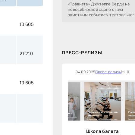
«Травиата» Джузеппе Верди на
новосибирской сцене стала
заметным событием театральног
сезона в Новосибирске.
10 605
Посетители НОВАТа, с которыми
поговорил «Континент Сибирь»,
ПРЕСС-РЕЛИЗЫ
21 210
04.09.2025
Пресс-релизы
0
10 605
Школа балета