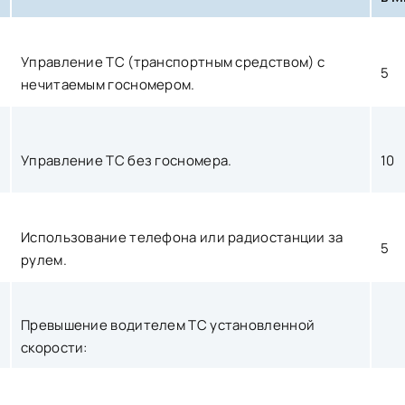
Управление ТС (транспортным средством) с
5
нечитаемым госномером.
Управление ТС без госномера.
10
Использование телефона или радиостанции за
5
рулем.
Превышение водителем ТС установленной
скорости: