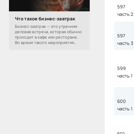
597
часть 2
Что такое бизнес-завтрак
Бизнес-завтрак — это утренняя
деловая встреча, которая обычно
597
проходит в кафе или ресторане.
Во время такого мероприятия
часть 3
участники обсуждают
профессиональные вопросы,
обмениваются полезной
599
часть 1
600
часть 1
601