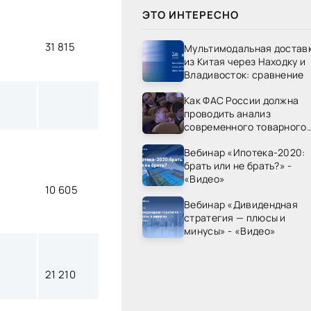
ЭТО ИНТЕРЕСНО
31 815
Мультимодальная достав
из Китая через Находку и
Владивосток: сравнение
Как ФАС России должна
проводить анализ
современного товарного
рынка? - «Видео - ФАС
Вебинар «Ипотека-2020:
России»
брать или не брать?» -
«Видео»
10 605
Вебинар «Дивидендная
стратегия — плюсы и
минусы» - «Видео»
21 210