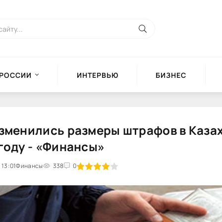
 РОССИИ
ИНТЕРВЬЮ
БИЗНЕС
зменились размеры штрафов в Казах
году - «Финансы»
 13:01
Финансы
1
2
3
4
338
5
0