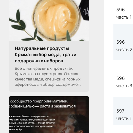
-- Самое большое богатство — это ум. Самая
большая нищета — глупость. Из всех страхов
596
самый пугающий — самолюбование.
часть 1
-- Лучшее, что можно сделать с хорошим
советом, это пропустить его мимо ушей. Он
никогда не бывает полезен никому, кроме того,
кто его дал.
596
-- Люблю давать советы и очень не люблю,
Натуральные продукты
когда их дают мне.
часть 2
Крыма: выбор меда, трав и
подарочных наборов
Все о натуральных продуктах
Крымского полуострова. Оценка
596
качества меда, специфика горных
эфироносов и обзор содержимого
часть 3
подарочных наборов от
производителей.
597
часть 1