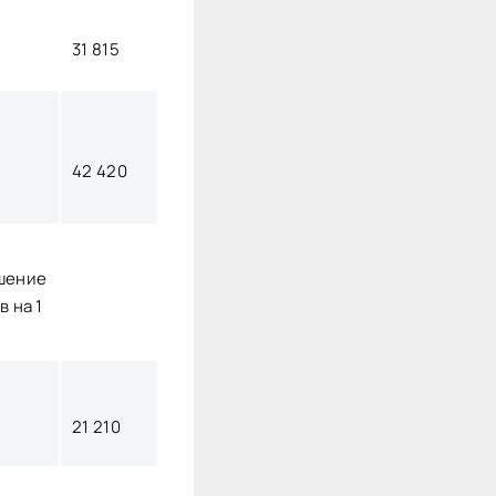
31 815
42 420
шение
в на 1
21 210