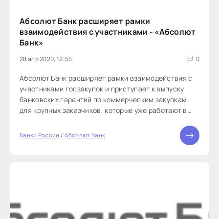
Абсолют Банк расширяет рамки
взаимодействия с участниками - «Абсолют
Банк»
28 апр 2020, 12:55
0
Абсолют Банк расширяет рамки взаимодействия с
участниками госзакупок и приступает к выпуску
банковских гарантий по коммерческим закупкам
для крупных заказчиков, которые уже работают в
рамках 44-ФЗ или 223-ФЗ. Максимальная сумма
гарантии в коммерческом сегменте составляет 20
Банки России
/
Абсолют Банк
млн. рублей, а общий