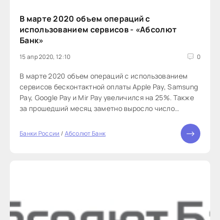
В марте 2020 объем операций с
использованием сервисов - «Абсолют
Банк»
15 апр 2020, 12:10
0
В марте 2020 объем операций с использованием
сервисов бесконтактной оплаты Apple Pay, Samsung
Pay, Google Pay и Mir Pay увеличился на 25%. Также
за прошедший месяц заметно выросло число
клиентов, использующих карты Абсолют Банка для
оплаты товаров и услуг, которые подключили pay-
Банки России
/
Абсолют Банк
сервисы.