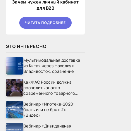
Зачем нужен личный кабинет
для B2B
ЧИТАТЬ ПОДРОБНЕЕ
ЭТО ИНТЕРЕСНО
Мультимодальная доставка
из Китая через Находку и
Владивосток: сравнение
Как ФАС России должна
проводить анализ
современного товарного
рынка? - «Видео - ФАС
Вебинар «Ипотека-2020:
России»
брать или не брать?» -
«Видео»
Вебинар «Дивидендная