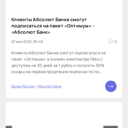
Клиенты Абсолют Банка смогут
подписаться на пакет «Оптимум» -
«Абсолют Банк»
07 мая 2020, 00:49
0
Клиенты Абсолют Банка смогут подписаться на
пакет «Оптимум» в онлайн-кинотеатре Okko с
доступом на 30 дней за 1 рубль и получить 50%
скидку на первое продление подписки по по
промокоду Абсолют Банка. В Okko можно
посмотреть историческую военную драму «Коридор
Банки России
/
Абсолют Банк
бессмертия», снятую при поддержке