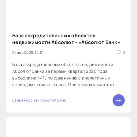
База аккредитованных объектов
недвижимости Абсолют - «Абсолют Банк»
21 апр 2020, 12:01
0
База аккредитованных объектов недвижимости
Абсолют Банка за первый квартал 2020 года
выросла на 44% по сравнению с аналогичным
периодом прошлого года. При этом количество
застройщиков, подключенных к цифровой
платформе Банка, увеличилось на 35% за тот же
Банки России
/
Абсолют Банк
период.