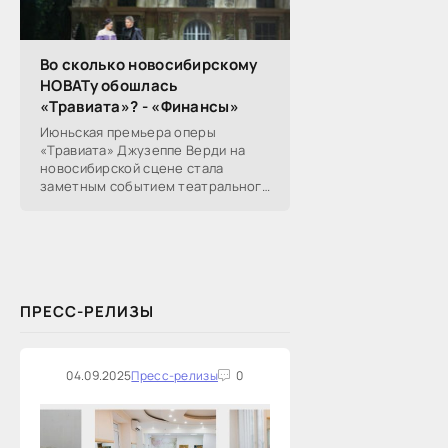
Во сколько новосибирскому
НОВАТу обошлась
«Травиата»? - «Финансы»
Июньская премьера оперы
«Травиата» Джузеппе Верди на
новосибирской сцене стала
заметным событием театрального
сезона в Новосибирске.
Посетители НОВАТа, с которыми
поговорил «Континент Сибирь»,
ПРЕСС-РЕЛИЗЫ
04.09.2025
Пресс-релизы
0