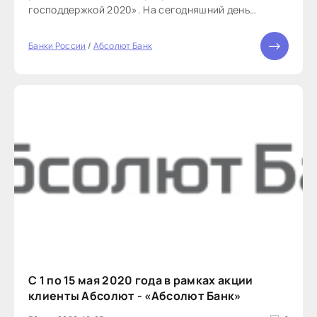
господдержкой 2020». На сегодняшний день
проведено почти два десятка сделок в Москве,
Краснодаре, Уфе, Челябинске и Перми.
Банки России
/
Абсолют Банк
С 1 по 15 мая 2020 года в рамках акции
клиенты Абсолют - «Абсолют Банк»