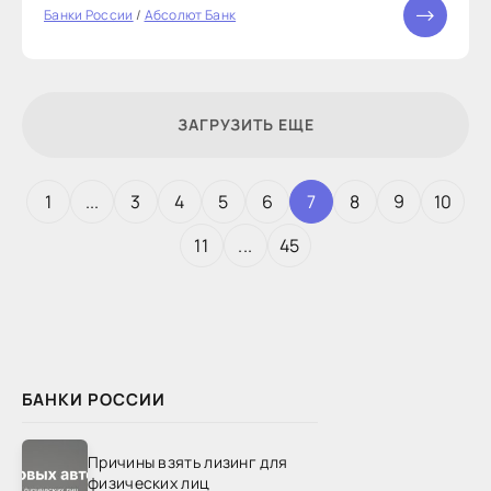
недвижимости в РФ, которые используются
Банки России
/
Абсолют Банк
крупнейшими кредитными организациями
ЗАГРУЗИТЬ ЕЩЕ
1
...
3
4
5
6
7
8
9
10
11
...
45
БАНКИ РОССИИ
Причины взять лизинг для
физических лиц