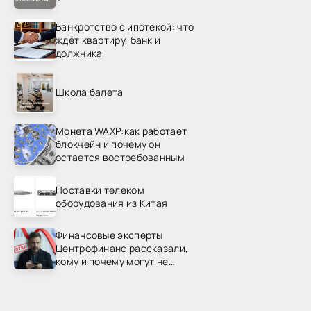
Банкротство с ипотекой: что
ждёт квартиру, банк и
должника
Школа балета
Монета WAXP:как работает
блокчейн и почему он
остается востребованным
Поставки телеком
оборудования из Китая
Финансовые эксперты
Центрофинанс рассказали,
кому и почему могут не
одобрить рефинансирование