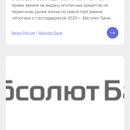
прием заявок на выдачу ипотечных кредитов на
первичном рынке жилья по новой программе
«Ипотека с господдержкой 2020». Абсолют Банк
дает возможность оформить кредит на покупку
жилья по рекордно низкой ставке 6, 25% при
Банки России
/
Абсолют Банк
условии коллективной схемы