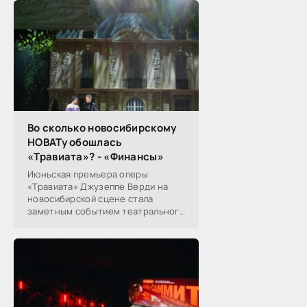
Во сколько новосибирскому
НОВАТу обошлась
«Травиата»? - «Финансы»
Июньская премьера оперы
«Травиата» Джузеппе Верди на
новосибирской сцене стала
заметным событием театрального
сезона в Новосибирске.
Посетители НОВАТа, с которыми
поговорил «Континент Сибирь»,