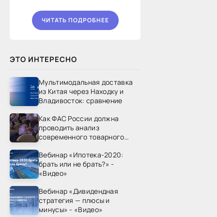
ЧИТАТЬ ПОДРОБНЕЕ
ЭТО ИНТЕРЕСНО
Мультимодальная доставка
из Китая через Находку и
Владивосток: сравнение
Как ФАС России должна
проводить анализ
современного товарного
рынка? - «Видео - ФАС
Вебинар «Ипотека-2020:
России»
брать или не брать?» -
«Видео»
Вебинар «Дивидендная
стратегия — плюсы и
минусы» - «Видео»