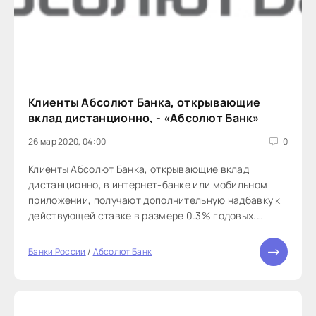
Клиенты Абсолют Банка, открывающие
вклад дистанционно, - «Абсолют Банк»
26 мар 2020, 04:00
0
Клиенты Абсолют Банка, открывающие вклад
дистанционно, в интернет-банке или мобильном
приложении, получают дополнительную надбавку к
действующей ставке в размере 0.3% годовых.
Данное условие распространяется на рублевые
вклады «Абсолютный максимум+», «Абсолютный
Банки России
/
Абсолют Банк
доход» и «Растивклад» сроком от 368