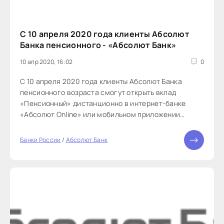
С 10 апреля 2020 года клиенты Абсолют
Банка пенсионного - «Абсолют Банк»
10 апр 2020, 16:02
0
С 10 апреля 2020 года клиенты Абсолют Банка
пенсионного возраста смогут открыть вклад
«Пенсионный» дистанционно в интернет-банке
«Абсолют Online» или мобильном приложении
«Абсолют Mobile», и получат дополнительную
надбавку к действующим ставкам в размере от
Банки России
/
Абсолют Банк
0.15% до 0.3% годовых.