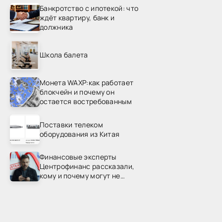
Банкротство с ипотекой: что
ждёт квартиру, банк и
должника
Школа балета
Монета WAXP:как работает
блокчейн и почему он
остается востребованным
Поставки телеком
оборудования из Китая
Финансовые эксперты
Центрофинанс рассказали,
кому и почему могут не
одобрить рефинансирование