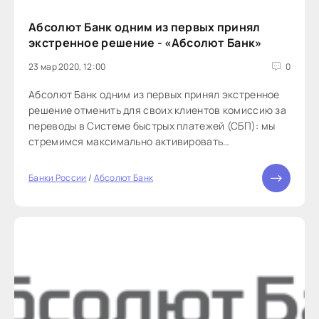
Абсолют Банк одним из первых принял
экстренное решение - «Абсолют Банк»
23 мар 2020, 12:00
0
Абсолют Банк одним из первых принял экстренное
решение отменить для своих клиентов комиссию за
переводы в Системе быстрых платежей (СБП): мы
стремимся максимально активировать
дистанционные сервисы Банка из-за внешних и
внутренних ограничений в стране и в мире.
Банки России
/
Абсолют Банк