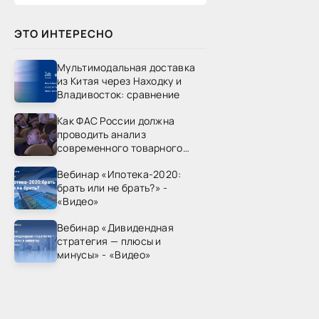
ЭТО ИНТЕРЕСНО
Мультимодальная доставка
из Китая через Находку и
Владивосток: сравнение
Как ФАС России должна
проводить анализ
современного товарного
рынка? - «Видео - ФАС
Вебинар «Ипотека-2020:
России»
брать или не брать?» -
«Видео»
Вебинар «Дивидендная
стратегия — плюсы и
минусы» - «Видео»