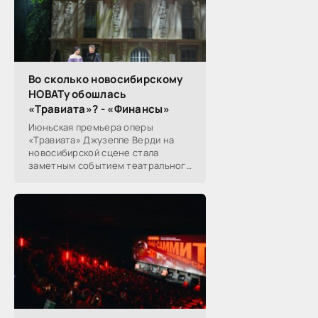
Во сколько новосибирскому
НОВАТу обошлась
«Травиата»? - «Финансы»
Июньская премьера оперы
«Травиата» Джузеппе Верди на
новосибирской сцене стала
заметным событием театрального
сезона в Новосибирске.
Посетители НОВАТа, с которыми
поговорил «Континент Сибирь»,