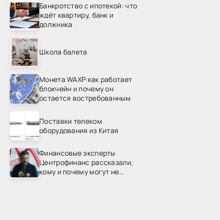
Банкротство с ипотекой: что
ждёт квартиру, банк и
должника
Школа балета
Монета WAXP:как работает
блокчейн и почему он
остается востребованным
Поставки телеком
оборудования из Китая
Финансовые эксперты
Центрофинанс рассказали,
кому и почему могут не
одобрить рефинансирование