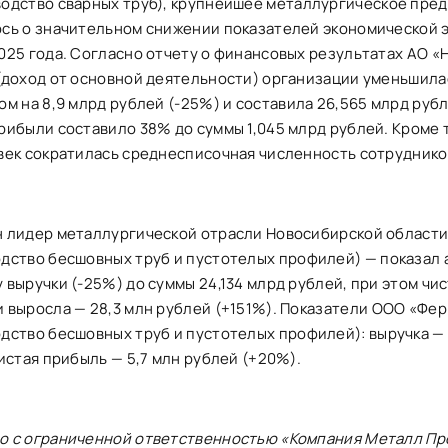
одство сварных труб
)
, крупнейшее металлургическое пред
сь о значительном снижении показателей экономической 
025 года. Согласно отчету о финансовых результатах АО
«
(доход от основной деятельности) организации уменьшил
дом
на 8,9 млрд рублей (-25%) и составила 26,565 млрд руб
рибыли составило 38% до суммы 1,045 млрд рублей. Кроме т
век сократилась среднесписочная численность сотруднико
н лидер металлургической отрасли Новосибирской област
дство бесшовных труб и пустотелых профилей
) — показал
 выручки (-25%) до суммы 24,134 млрд рублей, при этом чи
 выросла — 28,3 млн рублей (+151%). Показатели
ООО
«Фер
дство бесшовных труб и пустотелых профилей
): выручка —
чистая прибыль — 5,7 млн рублей (+20%).
о с ограниченной ответственностью «Компания Металл Пр