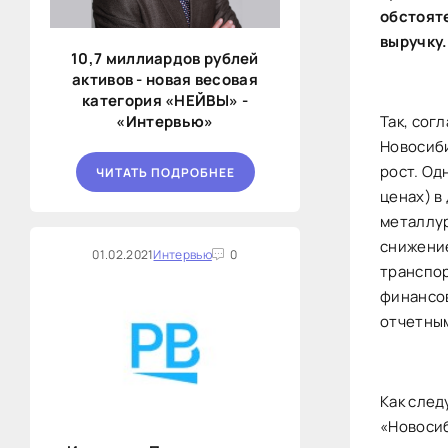
обстоят
выручку
10,7 миллиардов рублей
активов - новая весовая
категория «НЕЙВЫ» -
«Интервью»
Так, сог
Новосиби
рост. Од
ЧИТАТЬ ПОДРОБНЕЕ
ценах) в
металлур
снижение
01.02.2021
Интервью
0
транспор
финансов
отчетны
Как след
«Новосиб