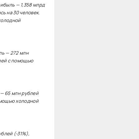
рибыль — 1,358 млрд
ь на 30 человек.
холодной
ль — 272 млн
лей с помощью
 — 65 млн рублей
омощью холодной
ублей (-31%),