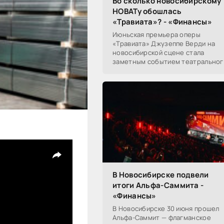
Во сколько новосибирскому
НОВАТу обошлась
«Травиата»? - «Финансы»
Июньская премьера оперы
«Травиата» Джузеппе Верди на
новосибирской сцене стала
заметным событием театральног
сезона в Новосибирске.
Посетители НОВАТа, с которыми
поговорил «Континент Сибирь»,
В Новосибирске подвели
итоги Альфа-Саммита -
«Финансы»
В Новосибирске 30 июня прошел
Альфа-Саммит — флагманское