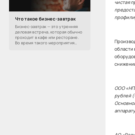
чистая п
предоста
профили
Что такое бизнес-завтрак
Бизнес-завтрак — это утренняя
деловая встреча, которая обычно
проходит в кафе или ресторане.
Производ
Во время такого мероприятия
участники обсуждают
области 
профессиональные вопросы,
оборудов
обмениваются полезной
снижени
ООО «НПП
рублей (
Основно
аппарат
АО «Ради