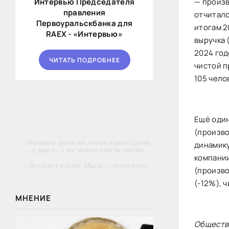
Интервью Председателя
—
произв
правления
отчитало
Первоуральскбанка для
итогам 2
RAEX - «Интервью»
выручка 
2024 го
ЧИТАТЬ ПОДРОБНЕЕ
чистой п
105 чело
Ещё оди
(
произво
-- Начинайте делать все, что вы можете сделать
динамику
– и даже то, о чем можете хотя бы мечтать.
компании
-- Все дело в мыслях. Мысль — начало всего.
(
произво
И мыслями можно управлять. И поэтому
главное дело совершенствования: работать над
(-12%), 
мыслями.
МНЕНИЕ
-- Идите уверенно по направлению к мечте.
Живите той жизнью, которую вы сами себе
придумали.
Обществ