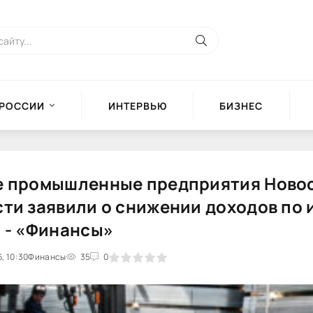
 РОССИИ
ИНТЕРВЬЮ
БИЗНЕС
е промышленные предприятия Ново
ти заявили о снижении доходов по 
 - «Финансы»
, 10:30
Финансы
1
2
3
4
35
5
0