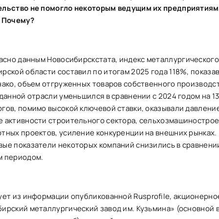
ельство не помогло некоторым ведущим их предприятиям
. Почему?
ласно
данным Новосибирскстата, индекс металлургического
рской области составил по итогам 2025 года 118%, показа
нако, объем отгруженных товаров собственного производс
 данной отрасли уменьшился в сравнении с 2024 годом на 13
гов, помимо высокой ключевой ставки, оказывали давление
 активности строительного сектора, сельхозмашинострое
тных проектов, усиление конкуренции на внешних рынках. 
ые показатели некоторых компаний снизились в сравнени
м периодом.
ует из
информации опубликованной Rusprofile, акционерно
ирский металлургический завод им. Кузьмина» (основной 