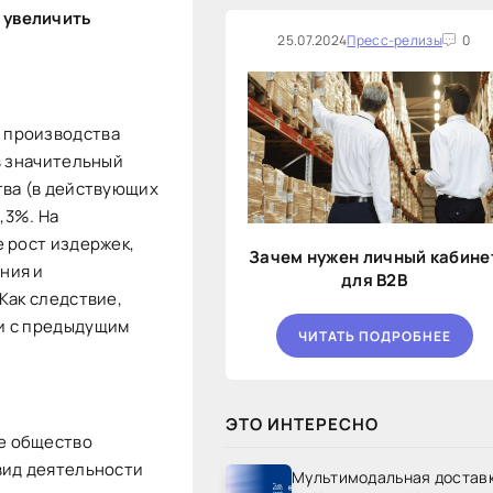
 увеличить
25.07.2024
Пресс-релизы
0
 производства
в значительный
тва (в действующих
,3%. На
 рост издержек,
Зачем нужен личный кабине
ния и
для B2B
Как следствие,
и с предыдущим
ЧИТАТЬ ПОДРОБНЕЕ
ЭТО ИНТЕРЕСНО
е общество
вид деятельности
Мультимодальная достав