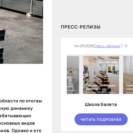
закупок на оказание финансовых
услуг по предоставлению
Новосибирской...
ПРЕСС-РЕЛИЗЫ
04.09.2025
Пресс-релизы
0
 области
по итогам
Школа балета
льную динамику
брабатывающих
ЧИТАТЬ ПОДРОБНЕЕ
основных видов
мов. Однако и это