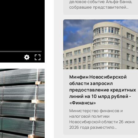
деловое событие Альфа-Банка,
собравшее представителей
среднего и крупного бизнеса из
реального, технологического,
финансового и других
Минфин Новосибирской
области запросил
предоставление кредитных
линий на 10 млрд рублей -
«Финансы»
Министерство финансов и
налоговой политики
Новосибирской области 26 июня
2026 года разместило
информацию о проведении 14