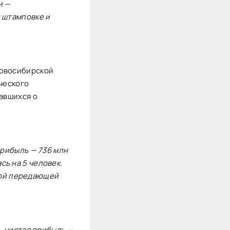
и —
 штамповке и
Новосибирской
ческого
тавшихся о
прибыль — 736 млн
ь на 5 человек.
ной передающей
), чистая прибыль —