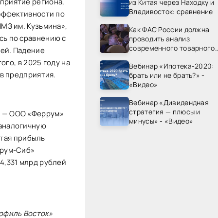
приятие региона,
из Китая через Находку и
Владивосток: сравнение
эффективности по
НМЗ им. Кузьмина»
,
Как ФАС России должна
ась
по сравнению с
проводить анализ
современного товарного
лей. Падение
рынка? - «Видео - ФАС
ого, в 2025 году на
Вебинар «Ипотека-2020:
России»
в предприятия.
брать или не брать?» -
«Видео»
Вебинар «Дивидендная
стратегия — плюсы и
и
—
ООО
«Феррум»
минусы» - «Видео»
 аналогичную
стая прибыль
рум-Сиб»
 4,331 млрд рублей
офиль Восток»