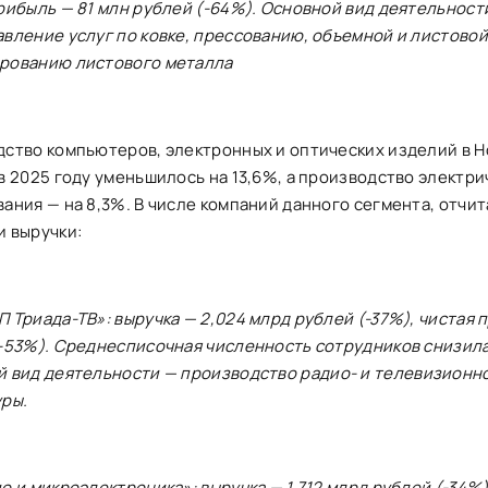
рибыль — 81 млн рублей (-64%). Основной вид деятельност
вление услуг по ковке, прессованию, объемной и листовой
рованию листового металла
ство компьютеров, электронных и оптических изделий в 
в 2025 году уменьшилось на 13,6%, а производство электри
ания — на 8,3%. В числе компаний данного сегмента, отчи
и выручки:
 Триада-ТВ»: выручка — 2,024 млрд рублей (-37%), чистая 
-53%). Среднесписочная численность сотрудников снизилас
й вид деятельности —
производство радио- и телевизион
уры
.
о и микроэлектроника»: выручка — 1,712 млрд рублей (-34%