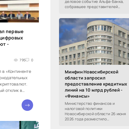
деловое событие Альфа-Банка,
собравшее представителей
среднего и крупного бизнеса из
реального, технологического,
финансового и других
ал первые
 цифровых
ют -
795
0
л в «Континенте
Минфин Новосибирской
конодательных
области запросил
предоставление кредитных
 криптовалют.
линий на 10 млрд рублей -
ый отклик в
«Финансы»
турах и в...
Министерство финансов и
налоговой политики
Новосибирской области 26 июня
2026 года разместило
информацию о проведении 14