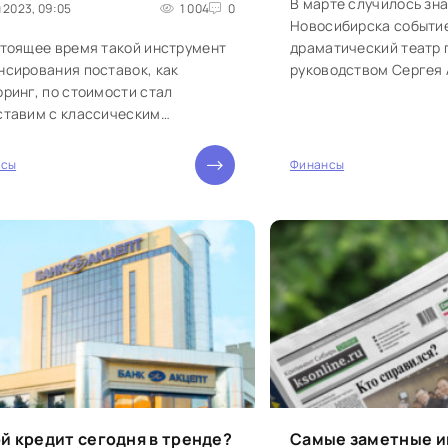
В марте случилось зн
 2023, 09:05
1 004
0
Новосибирска событие
стоящее время такой инструмент
драматический театр 
нсирования поставок, как
руководством Сергея
ринг, по стоимости стал
обрел свой собственн
ставим с классическим
Открытие театра стал
итованием. При этом
новостью, коллектив..
ользоваться факторингом может
нсы
Финансы
0
проще, а...
й кредит сегодня в тренде?
Самые заметные 