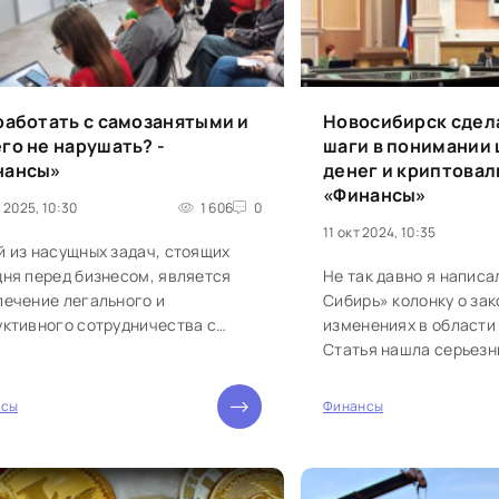
работать с самозанятыми и
Новосибирск сдел
го не нарушать? -
шаги в понимании
нансы»
денег и криптовал
«Финансы»
 2025, 10:30
1 606
0
11 окт 2024, 10:35
й из насущных задач, стоящих
дня перед бизнесом, является
Не так давно я написа
печение легального и
Сибирь» колонку о за
уктивного сотрудничества с
изменениях в области
занятыми. В своей авторской
Статья нашла серьезн
нке я решила поделиться
государственных струк
м...
нсы
Финансы
0