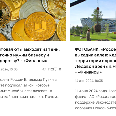
товалюты выходят из тени.
ФОТОБАНК. «Россе
точно нужны бизнесу и
высадил аллею ке
дарству? - «Финансы»
территории парко
Ледовой арены в 
 2024, 10:35
1 121
0
- «Финансы»
идент России Владимир Путин в
14 июн 2024, 10:35
те подписал закон, который
лит с ноября легализовать в
11 июня 2024 года Но
не майнинг криптовалют. Почему
филиал АО «Россельхо
сибирская область рискует
поддержке Законодат
ить лидерство в...
собрания Новосибирс
провел ежегодную эк