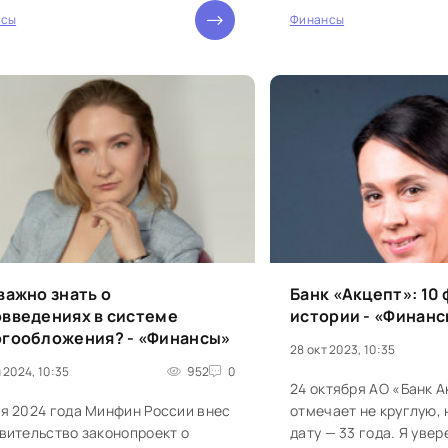
акцию, приуроченную 
нсы
Финансы
0
в России...
важно знать о
Банк «Акцепт»: 10 
введениях в системе
истории - «Финан
огообложения? - «Финансы»
28 окт 2023, 10:35
 2024, 10:35
952
0
24 октября АО «Банк 
ая 2024 года Минфин России внес
отмечает не круглую,
вительство законопроект о
дату — 33 года. Я увер