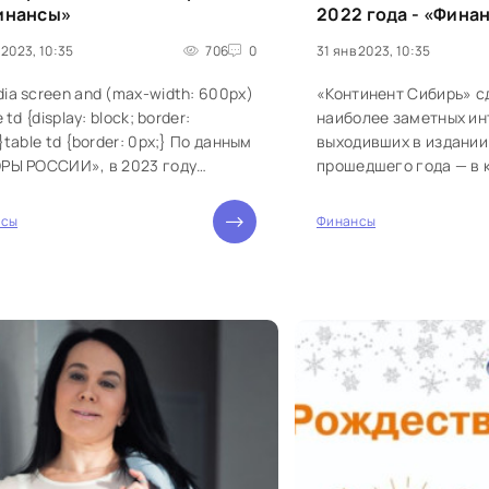
инансы»
2022 года - «Фина
 2023, 10:35
706
0
31 янв 2023, 10:35
a screen and (max-width: 600px)
«Континент Сибирь» с
 td {display: block; border:
наиболее заметных ин
}table td {border: 0px;} По данным
выходивших в издании
РЫ РОССИИ», в 2023 году
прошедшего года — в 
ло количество людей, которые...
основных рубрик. Пол
Левченко, депутат Госд
нсы
Финансы
0