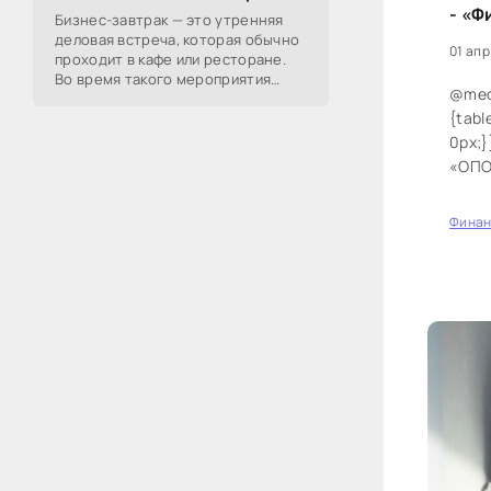
- «Ф
Бизнес-завтрак — это утренняя
деловая встреча, которая обычно
01 апр
проходит в кафе или ресторане.
Во время такого мероприятия
@medi
участники обсуждают
{table
профессиональные вопросы,
обмениваются полезной
0px;}
«ОПО
вырос
Фина
0