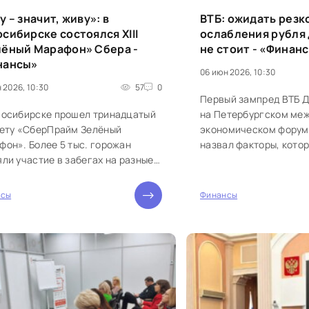
у – значит, живу»: в
ВТБ: ожидать резк
сибирске состоялся XIII
ослабления рубля 
лёный Марафон» Сбера -
не стоит - «Финан
нансы»
06 июн 2026, 10:30
 2026, 10:30
57
0
Первый зампред ВТБ 
восибирске прошел тринадцатый
на Петербургском ме
чету «СберПрайм Зелёный
экономическом форум
он». Более 5 тыс. горожан
назвал факторы, котор
ли участие в забегах на разные
ожиданиям банка, уде
нции. Впервые в городе в...
сильного ослабления. 
нсы
Финансы
0