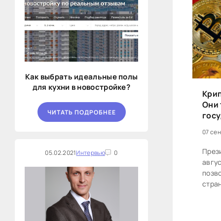
Как выбрать идеальные полы
для кухни в новостройке?
Крип
Они 
ЧИТАТЬ ПОДРОБНЕЕ
госу
07 сен
През
05.02.2021
Интервью
0
авгус
позво
стра
Ново
утрат