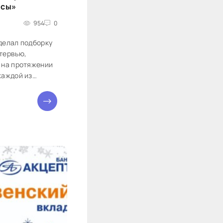
нсы»
954
0
делал подборку
тервью,
 на протяжении
каждой из
итика Сергей
умы РФ,...