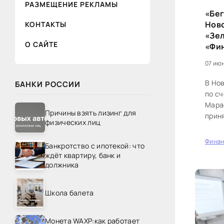
РАЗМЕЩЕНИЕ РЕКЛАМЫ
«Бег
Ново
КОНТАКТЫ
«Зе
О САЙТЕ
«Фи
07 июн
В Но
БАНКИ РОССИИ
по с
Мараф
Причины взять лизинг для
приня
физических лиц
диста
Фина
Банкротство с ипотекой: что
0
ждёт квартиру, банк и
должника
Школа балета
Монета WAXP:как работает