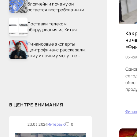
блокчейн и почему он
остается востребованным
Поставки телеком
оборудования из Китая
Как 
ниче
Финансовые эксперты
«Фи
Центрофинанс рассказали,
кому и почему могут не
06 ноя
одобрить рефинансирование
Одно
сего
обес
прод
само
коло
В ЦЕНТРЕ ВНИМАНИЯ
опыто
Фина
0
23.03.2024
Интервью
0