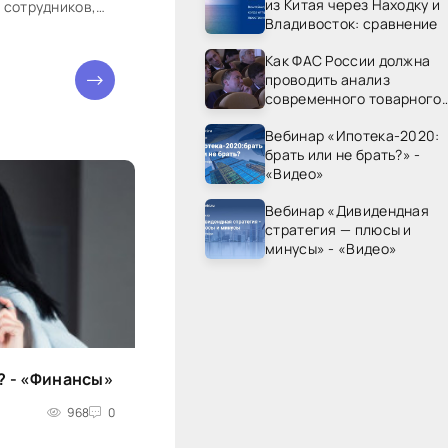
из Китая через Находку и
 сотрудников,
Владивосток: сравнение
Как ФАС России должна
проводить анализ
современного товарного
рынка? - «Видео - ФАС
Вебинар «Ипотека-2020:
России»
брать или не брать?» -
«Видео»
Вебинар «Дивидендная
стратегия — плюсы и
минусы» - «Видео»
? - «Финансы»
968
0