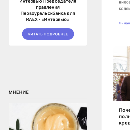
Интервью Председателя
внес
правления
коде
Первоуральскбанка для
дост
RAEX - «Интервью»
на...
Фина
0
ЧИТАТЬ ПОДРОБНЕЕ
МНЕНИЕ
Поче
пол
кред