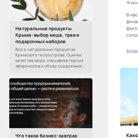
16 июн
В на
фина
факто
Натуральные продукты
Крыма: выбор меда, трав и
сопо
подарочных наборов
кред
восп
Все о натуральных продуктах
Фина
20
Крымского полуострова. Оценка
быть 
качества меда, специфика горных
эфироносов и обзор содержимого
подарочных наборов от
производителей.
Како
Что такое бизнес-завтрак