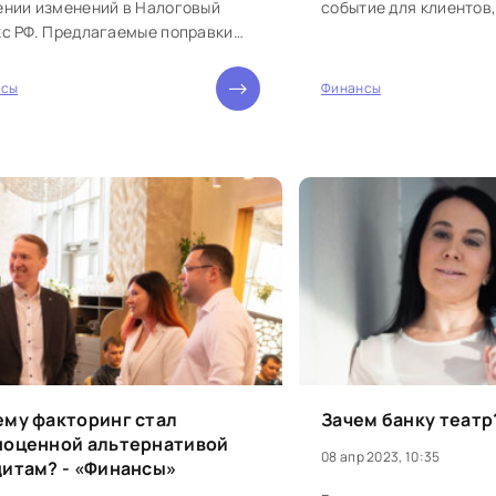
ении изменений в Налоговый
событие для клиентов,
кс РФ. Предлагаемые поправки
акционеров и...
аточно обширны и направлены
нсы
Финансы
0
му факторинг стал
Зачем банку театр
ноценной альтернативой
08 апр 2023, 10:35
итам? - «Финансы»