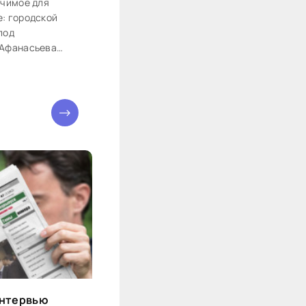
ачимое для
: городской
под
 Афанасьева
ый дом.
о федеральной
.
интервью