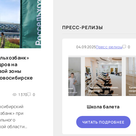
закупок на оказание финансовых
услуг по предоставлению
Новосибирской...
ПРЕСС-РЕЛИЗЫ
04.09.2025
Пресс-релизы
0
льхозбанк»
дров на
вой зоны
Новосибирске
1 370
0
Школа балета
восибирский
збанк» при
ельного
ЧИТАТЬ ПОДРОБНЕЕ
кой области
ологическую