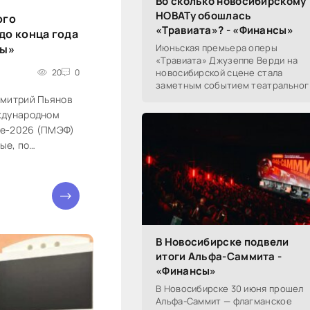
Во сколько новосибирскому
НОВАТу обошлась
ого
«Травиата»? - «Финансы»
до конца года
сы»
Июньская премьера оперы
«Травиата» Джузеппе Верди на
20
0
новосибирской сцене стала
заметным событием театральног
сезона в Новосибирске.
Дмитрий Пьянов
Посетители НОВАТа, с которыми
ждународном
поговорил «Континент Сибирь»,
е-2026 (ПМЭФ)
ые, по
ржат курс от
По мнению...
В Новосибирске подвели
итоги Альфа-Саммита -
«Финансы»
В Новосибирске 30 июня прошел
Альфа-Саммит — флагманское