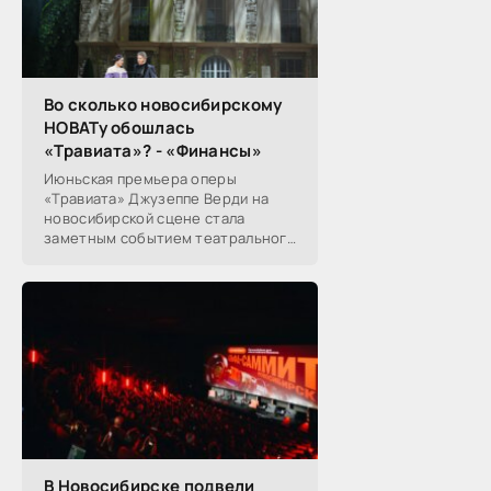
Во сколько новосибирскому
НОВАТу обошлась
«Травиата»? - «Финансы»
Июньская премьера оперы
«Травиата» Джузеппе Верди на
новосибирской сцене стала
заметным событием театрального
сезона в Новосибирске.
Посетители НОВАТа, с которыми
поговорил «Континент Сибирь»,
В Новосибирске подвели