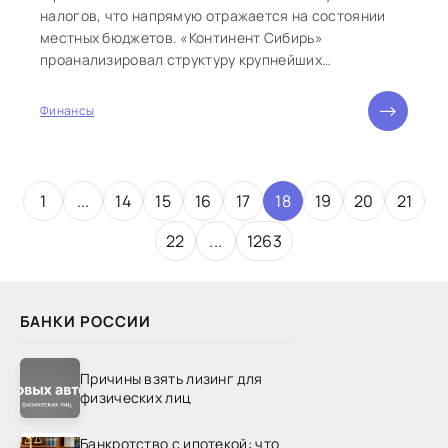
налогов, что напрямую отражается на состоянии
местных бюджетов. «Континент Сибирь»
проанализировал структуру крупнейших
налогоплательщиков СФО, выявив сильные
стороны...
Финансы
1
...
14
15
16
17
18
19
20
21
22
...
1263
БАНКИ РОССИИ
Причины взять лизинг для
физических лиц
Банкротство с ипотекой: что