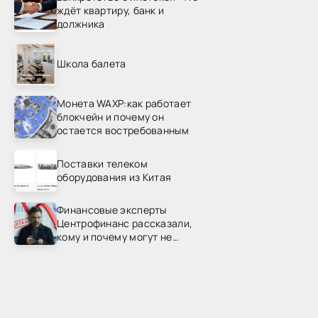
ждёт квартиру, банк и
должника
Школа балета
Монета WAXP:как работает
блокчейн и почему он
остается востребованным
Поставки телеком
оборудования из Китая
Финансовые эксперты
Центрофинанс рассказали,
кому и почему могут не
одобрить рефинансирование