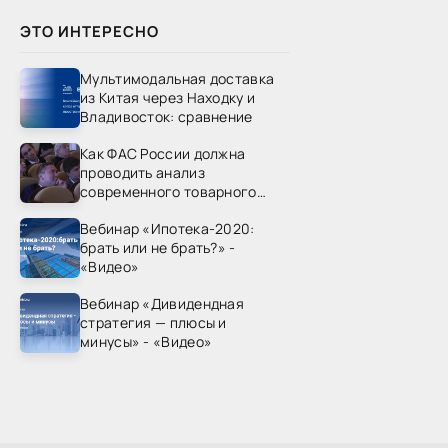
ЭТО ИНТЕРЕСНО
Мультимодальная доставка
из Китая через Находку и
Владивосток: сравнение
Как ФАС России должна
проводить анализ
современного товарного
рынка? - «Видео - ФАС
Вебинар «Ипотека-2020:
России»
брать или не брать?» -
«Видео»
Вебинар «Дивидендная
стратегия — плюсы и
минусы» - «Видео»