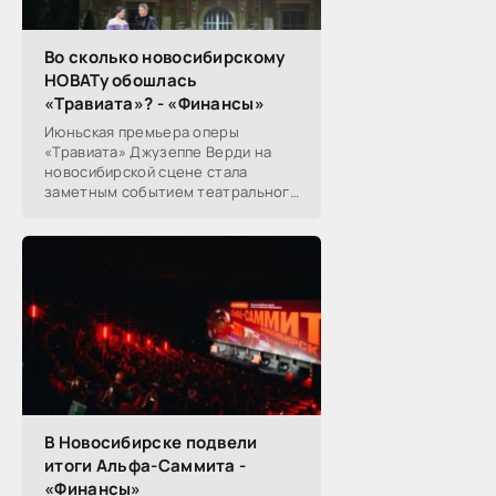
Во сколько новосибирскому
НОВАТу обошлась
«Травиата»? - «Финансы»
Июньская премьера оперы
«Травиата» Джузеппе Верди на
новосибирской сцене стала
заметным событием театрального
сезона в Новосибирске.
Посетители НОВАТа, с которыми
поговорил «Континент Сибирь»,
В Новосибирске подвели
итоги Альфа-Саммита -
«Финансы»