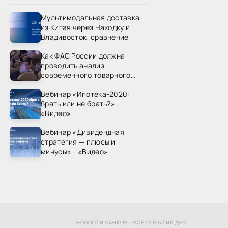
Мультимодальная доставка
из Китая через Находку и
Владивосток: сравнение
Как ФАС России должна
проводить анализ
современного товарного
рынка? - «Видео - ФАС
Вебинар «Ипотека-2020:
России»
брать или не брать?» -
«Видео»
Вебинар «Дивидендная
стратегия — плюсы и
минусы» - «Видео»
НОВОСТИ БАНКОВ - ВСЕ СОБЫТИЯ ДНЯ.