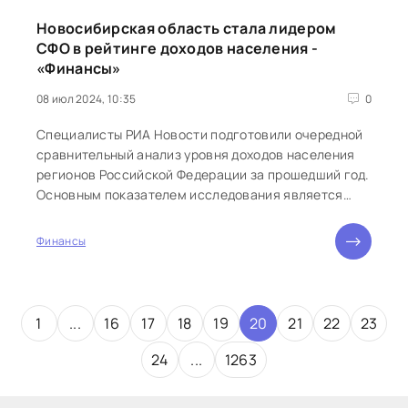
Новосибирская область стала лидером
СФО в рейтинге доходов населения -
«Финансы»
08 июл 2024, 10:35
0
Специалисты РИА Новости подготовили очередной
сравнительный анализ уровня доходов населения
регионов Российской Федерации за прошедший год.
Основным показателем исследования является
отношение среднемесячного дохода...
Финансы
1
...
16
17
18
19
20
21
22
23
24
...
1263