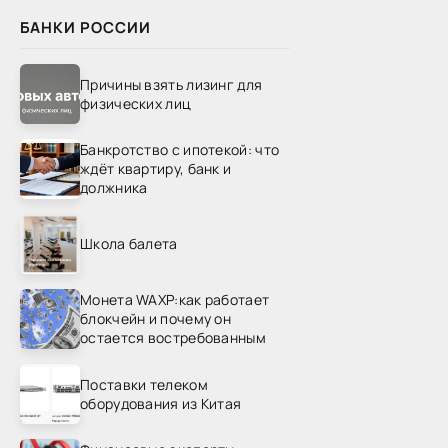
БАНКИ РОССИИ
Причины взять лизинг для
физических лиц
Банкротство с ипотекой: что
ждёт квартиру, банк и
должника
Школа балета
Монета WAXP:как работает
блокчейн и почему он
остается востребованным
Поставки телеком
оборудования из Китая