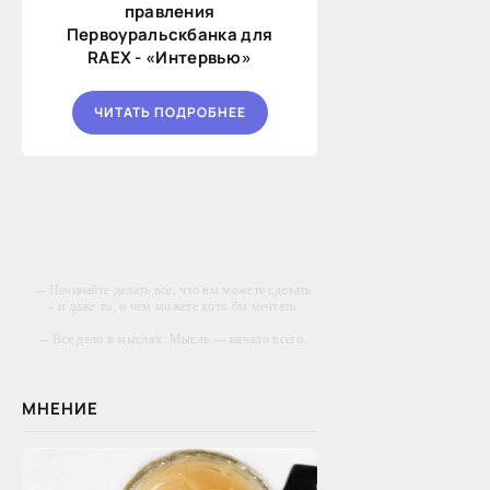
правления
Первоуральскбанка для
RAEX - «Интервью»
ЧИТАТЬ ПОДРОБНЕЕ
-- Начинайте делать все, что вы можете сделать
– и даже то, о чем можете хотя бы мечтать.
-- Все дело в мыслях. Мысль — начало всего.
И мыслями можно управлять. И поэтому
главное дело совершенствования: работать над
мыслями.
МНЕНИЕ
-- Идите уверенно по направлению к мечте.
Живите той жизнью, которую вы сами себе
придумали.
-- Самое большое богатство — это ум. Самая