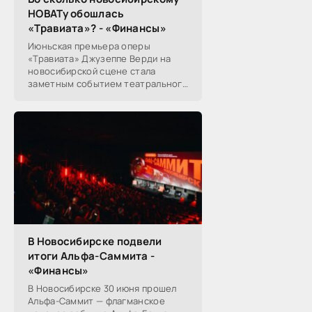
НОВАТу обошлась
«Травиата»? - «Финансы»
Июньская премьера оперы
«Травиата» Джузеппе Верди на
новосибирской сцене стала
заметным событием театрального
сезона в Новосибирске.
Посетители НОВАТа, с которыми
поговорил «Континент Сибирь»,
В Новосибирске подвели
итоги Альфа-Саммита -
«Финансы»
В Новосибирске 30 июня прошел
Альфа-Саммит — флагманское