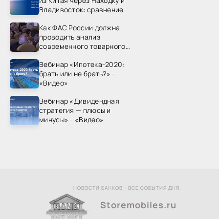
из Китая через Находку и
Владивосток: сравнение
Как ФАС России должна
проводить анализ
современного товарного
рынка? - «Видео - ФАС
Вебинар «Ипотека-2020:
России»
брать или не брать?» -
«Видео»
Вебинар «Дивидендная
стратегия — плюсы и
минусы» - «Видео»
НОВОСТИ БАНКОВ - ВСЕ СОБЫТИЯ ДНЯ.
Storemobiles.ru